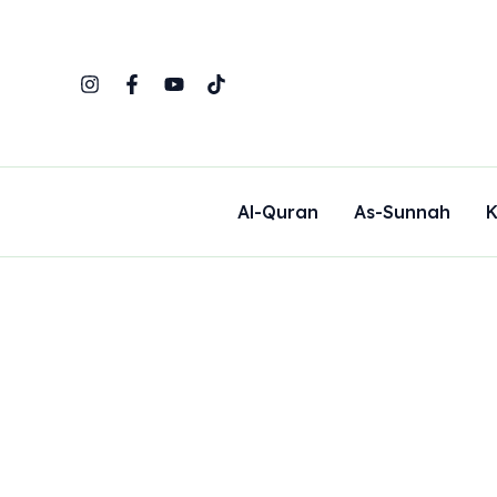
Skip
to
content
Al-Quran
As-Sunnah
K