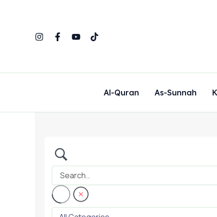
Skip
to
content
Al-Quran
As-Sunnah
K