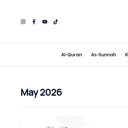
Skip
to
content
Al-Quran
As-Sunnah
K
May 2026