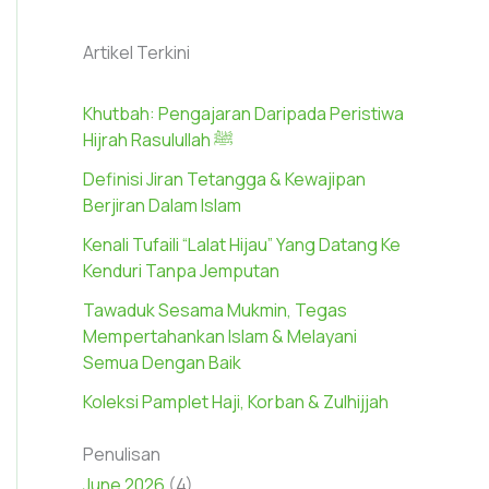
Artikel Terkini
Khutbah: Pengajaran Daripada Peristiwa
Hijrah Rasulullah ﷺ
Definisi Jiran Tetangga & Kewajipan
Berjiran Dalam Islam
Kenali Tufaili “Lalat Hijau” Yang Datang Ke
Kenduri Tanpa Jemputan
Tawaduk Sesama Mukmin, Tegas
Mempertahankan Islam & Melayani
Semua Dengan Baik
Koleksi Pamplet Haji, Korban & Zulhijjah
Penulisan
June 2026
(4)