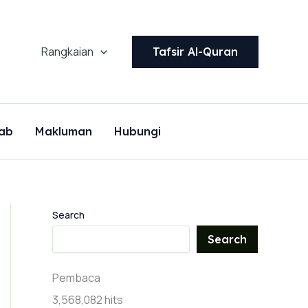
Rangkaian
Tafsir Al-Quran
ab
Makluman
Hubungi
Search
Search
Pembaca
3,568,082 hits