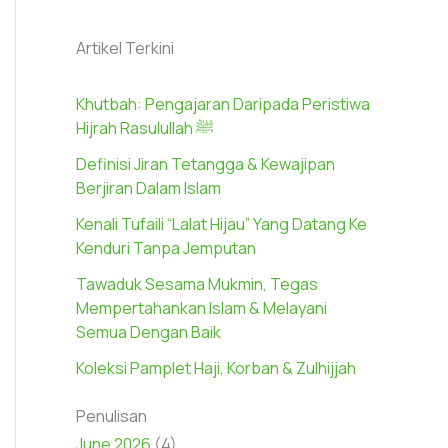
Artikel Terkini
Khutbah: Pengajaran Daripada Peristiwa
Hijrah Rasulullah ﷺ
Definisi Jiran Tetangga & Kewajipan
Berjiran Dalam Islam
Kenali Tufaili “Lalat Hijau” Yang Datang Ke
Kenduri Tanpa Jemputan
Tawaduk Sesama Mukmin, Tegas
Mempertahankan Islam & Melayani
Semua Dengan Baik
Koleksi Pamplet Haji, Korban & Zulhijjah
Penulisan
June 2026
(4)