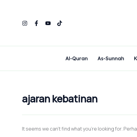
Search
Skip
for:
to
content
Al-Quran
As-Sunnah
K
ajaran kebatinan
It seems we can’t find what you’re looking for. Perh