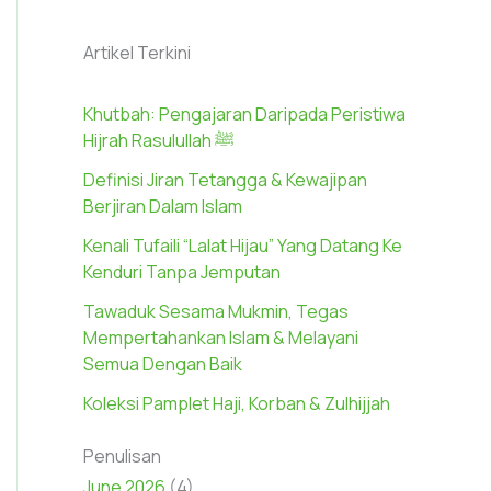
Artikel Terkini
Khutbah: Pengajaran Daripada Peristiwa
Hijrah Rasulullah ﷺ
Definisi Jiran Tetangga & Kewajipan
Berjiran Dalam Islam
Kenali Tufaili “Lalat Hijau” Yang Datang Ke
Kenduri Tanpa Jemputan
Tawaduk Sesama Mukmin, Tegas
Mempertahankan Islam & Melayani
Semua Dengan Baik
Koleksi Pamplet Haji, Korban & Zulhijjah
Penulisan
June 2026
(4)