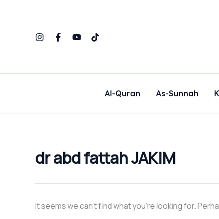
Search
Skip
for:
to
content
Al-Quran
As-Sunnah
K
dr abd fattah JAKIM
It seems we can’t find what you’re looking for. Perh