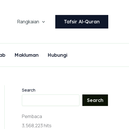
Rangkaian
Tafsir Al-Quran
ab
Makluman
Hubungi
Search
Search
Pembaca
3,568,223 hits