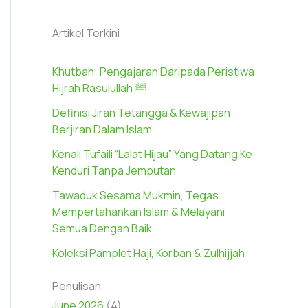
Artikel Terkini
Khutbah: Pengajaran Daripada Peristiwa
Hijrah Rasulullah ﷺ
Definisi Jiran Tetangga & Kewajipan
Berjiran Dalam Islam
Kenali Tufaili “Lalat Hijau” Yang Datang Ke
Kenduri Tanpa Jemputan
Tawaduk Sesama Mukmin, Tegas
Mempertahankan Islam & Melayani
Semua Dengan Baik
Koleksi Pamplet Haji, Korban & Zulhijjah
Penulisan
June 2026
(4)