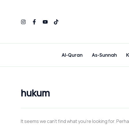
Search
Skip
for:
to
content
Al-Quran
As-Sunnah
K
hukum
It seems we can’t find what you’re looking for. Perh