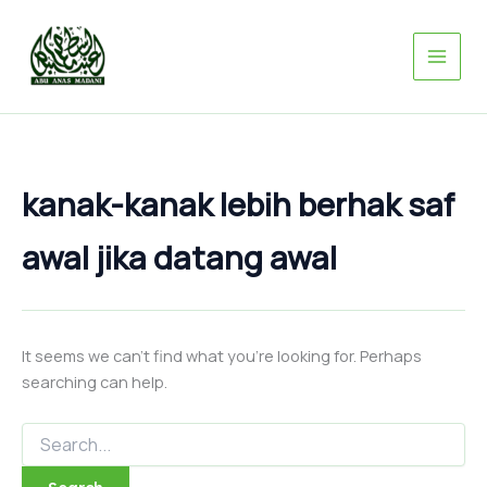
Search
Skip
for:
to
content
kanak-kanak lebih berhak saf
awal jika datang awal
It seems we can’t find what you’re looking for. Perhaps
searching can help.