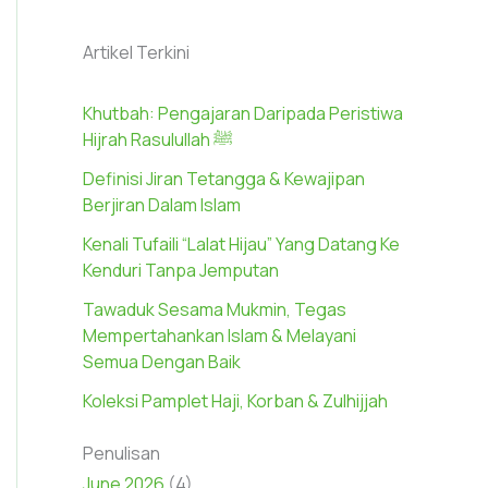
Artikel Terkini
Khutbah: Pengajaran Daripada Peristiwa
Hijrah Rasulullah ﷺ
Definisi Jiran Tetangga & Kewajipan
Berjiran Dalam Islam
Kenali Tufaili “Lalat Hijau” Yang Datang Ke
Kenduri Tanpa Jemputan
Tawaduk Sesama Mukmin, Tegas
Mempertahankan Islam & Melayani
Semua Dengan Baik
Koleksi Pamplet Haji, Korban & Zulhijjah
Penulisan
June 2026
(4)