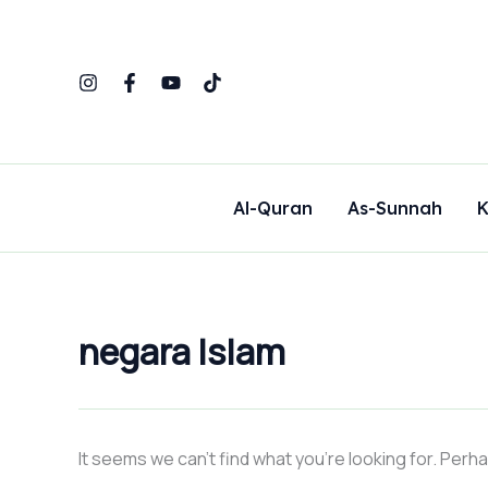
Search
Skip
for:
to
content
Al-Quran
As-Sunnah
K
negara Islam
It seems we can’t find what you’re looking for. Perh