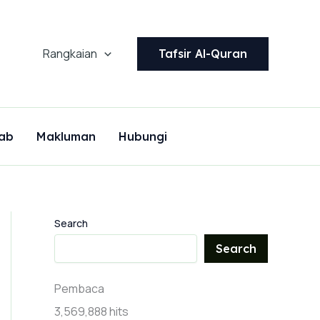
Rangkaian
Tafsir Al-Quran
ab
Makluman
Hubungi
Search
Search
Pembaca
3,569,888 hits