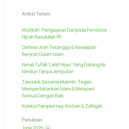
Artikel Terkini
Khutbah: Pengajaran Daripada Peristiwa
Hijrah Rasulullah ﷺ
Definisi Jiran Tetangga & Kewajipan
Berjiran Dalam Islam
Kenali Tufaili “Lalat Hijau” Yang Datang Ke
Kenduri Tanpa Jemputan
Tawaduk Sesama Mukmin, Tegas
Mempertahankan Islam & Melayani
Semua Dengan Baik
Koleksi Pamplet Haji, Korban & Zulhijjah
Penulisan
June 2026
(4)