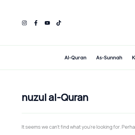
Search
Skip
for:
to
content
Al-Quran
As-Sunnah
K
nuzul al-Quran
It seems we can’t find what you’re looking for. Perh