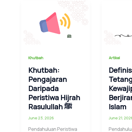
Khutbah
Artikel
Khutbah:
Definis
Pengajaran
Tetan
Daripada
Kewaji
Peristiwa Hijrah
Berjir
Rasulullah ﷺ
Islam
June 23, 2026
June 21, 202
Pendahuluan Peristiwa
Pendahulu