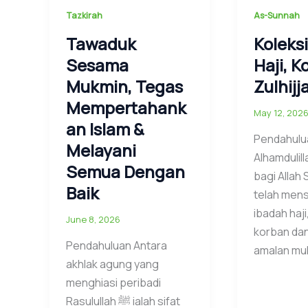
Tazkirah
As-Sunnah
Tawaduk
Koleks
Sesama
Haji, K
Mukmin, Tegas
Zulhijj
Mempertahank
May 12, 202
an Islam &
Pendahulu
Melayani
Alhamdulill
Semua Dengan
bagi Allah
Baik
telah mens
ibadah haji
June 8, 2026
korban dan
Pendahuluan Antara
amalan mul
akhlak agung yang
menghiasi peribadi
Rasulullah ﷺ ialah sifat