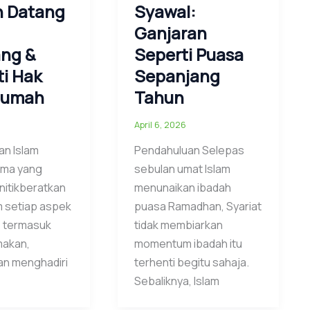
n Datang
Syawal:
Ganjaran
ng &
Seperti Puasa
i Hak
Sepanjang
Rumah
Tahun
April 6, 2026
an Islam
Pendahuluan Selepas
ama yang
sebulan umat Islam
nitikberatkan
menunaikan ibadah
m setiap aspek
puasa Ramadhan, Syariat
, termasuk
tidak membiarkan
makan,
momentum ibadah itu
an menghadiri
terhenti begitu sahaja.
Sebaliknya, Islam