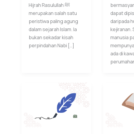
Hijrah Rasulullah ﷺ
bermasyara
merupakan salah satu
dapat dipi
peristiwa paling agung
daripada 
dalam sejarah Islam. Ia
kejiranan. 
bukan sekadar kisah
manusia pa
perpindahan Nabi […]
mempunyai 
ada di kaw
perumahan