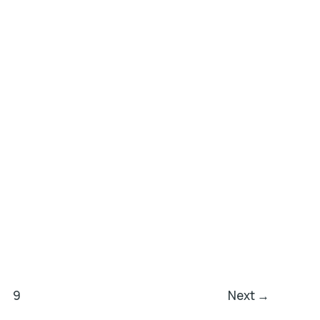
9
Next
→