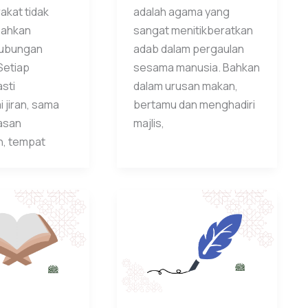
kat tidak
adalah agama yang
sahkan
sangat menitikberatkan
hubungan
adab dalam pergaulan
Setiap
sesama manusia. Bahkan
sti
dalam urusan makan,
jiran, sama
bertamu dan menghadiri
asan
majlis,
, tempat