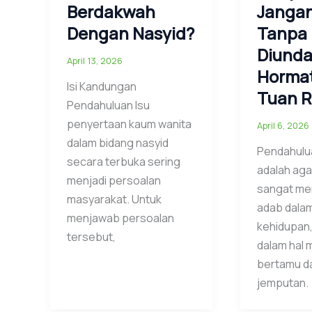
Berdakwah
Janga
Dengan Nasyid?
Tanpa
Diunda
April 13, 2026
Hormat
Isi Kandungan
Tuan 
Pendahuluan Isu
penyertaan kaum wanita
April 6, 2026
dalam bidang nasyid
Pendahulu
secara terbuka sering
adalah ag
menjadi persoalan
sangat me
masyarakat. Untuk
adab dala
menjawab persoalan
kehidupan
tersebut,
dalam hal 
bertamu d
jemputan.