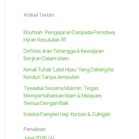
Artikel Terkini
Khutbah: Pengajaran Daripada Peristiwa
Hijrah Rasulullah ﷺ
Definisi Jiran Tetangga & Kewajipan
Berjiran Dalam Islam
Kenali Tufaili “Lalat Hijau” Yang Datang Ke
Kenduri Tanpa Jemputan
Tawaduk Sesama Mukmin, Tegas
Mempertahankan Islam & Melayani
Semua Dengan Baik
Koleksi Pamplet Haji, Korban & Zulhijjah
Penulisan
June 2026
(4)