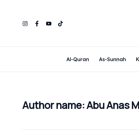
Skip
to
content
Al-Quran
As-Sunnah
K
Author name: Abu Anas 