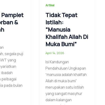
Artikel
i Pamplet
Tidak Tepat
orban &
Istilah:
ah
“Manusia
Khalifah Allah Di
6
Muka Bumi”
an
April 14, 2026
ah, segala puji
 SWT yang
Isi Kandungan
yariatkan
Pendahuluan Ungkapan
, ibadah
“manusia adalah khalifah
 pelbagai
Allah di muka bumi”
ia pada bulan
merupakan satu istilah
yang sangat masyhur
dalam kalangan