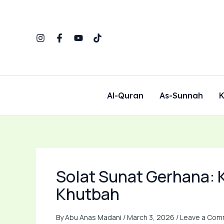
Skip
to
content
Al-Quran
As-Sunnah
K
Solat Sunat Gerhana: K
Khutbah
By
Abu Anas Madani
/
March 3, 2026
/
Leave a Com