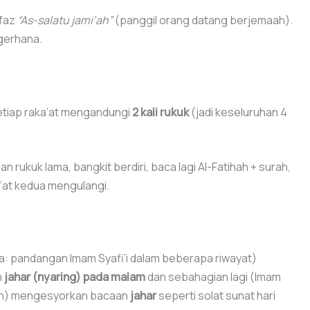
afaz
“As-salatu jami‘ah”
(panggil orang datang berjemaah).
 gerhana.
setiap raka‘at mengandungi
2 kali rukuk
(jadi keseluruhan 4
 rukuk lama, bangkit berdiri, baca lagi Al-Fatihah + surah,
a‘at kedua mengulangi.
a: pandangan Imam Syafi‘i dalam beberapa riwayat)
n
jahar (nyaring) pada malam
dan sebahagian lagi (Imam
syah) mengesyorkan bacaan
jahar
seperti solat sunat hari