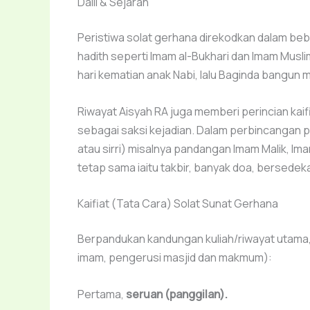
Dalil & Sejarah
Peristiwa solat gerhana direkodkan dalam be
hadith seperti Imam al-Bukhari dan Imam Musli
hari kematian anak Nabi, lalu Baginda bangun 
Riwayat Aisyah RA juga memberi perincian kaif
sebagai saksi kejadian. Dalam perbincangan p
atau sirri) misalnya pandangan Imam Malik, I
tetap sama iaitu takbir, banyak doa, bersede
Kaifiat (Tata Cara) Solat Sunat Gerhana
Berpandukan kandungan kuliah/riwayat utama, 
imam, pengerusi masjid dan makmum):
Pertama,
seruan (panggilan).