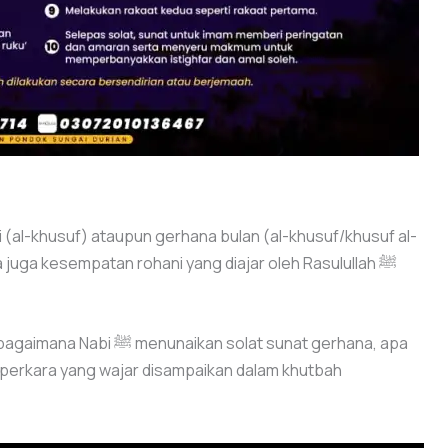
(al-khusuf) ataupun gerhana bulan (al-khusuf/khusuf al-
uga kesempatan rohani yang diajar oleh Rasulullah ﷺ
n solat sunat gerhana, apa
a-perkara yang wajar disampaikan dalam khutbah