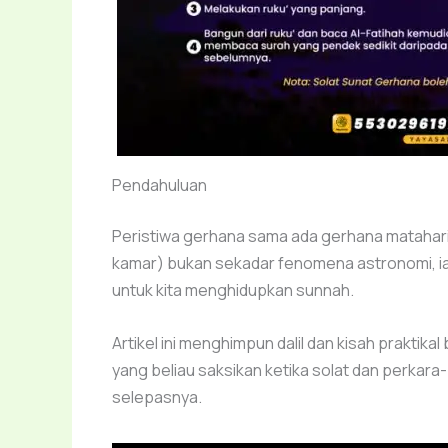
Pendahuluan
Peristiwa gerhana sama ada gerhana matahari 
kamar) bukan sekadar fenomena astronomi, ia j
untuk kita menghidupkan sunnah.
Artikel ini menghimpun dalil dan kisah praktikal bagaimana Nabi ﷺ menunaika
yang beliau saksikan ketika solat dan perkar
selepasnya.