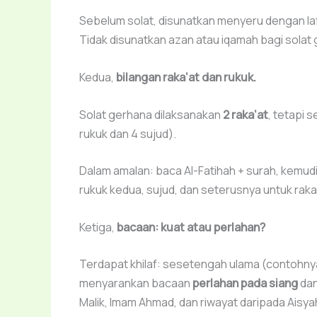
Sebelum solat, disunatkan menyeru dengan l
Tidak disunatkan azan atau iqamah bagi solat
Kedua,
bilangan raka‘at dan rukuk.
Solat gerhana dilaksanakan
2 raka‘at
, tetapi 
rukuk dan 4 sujud).
Dalam amalan: baca Al-Fatihah + surah, kemudian
rukuk kedua, sujud, dan seterusnya untuk rak
Ketiga,
bacaan: kuat atau perlahan?
Terdapat khilaf: sesetengah ulama (contohny
menyarankan bacaan
perlahan pada siang
da
Malik, Imam Ahmad, dan riwayat daripada Ai