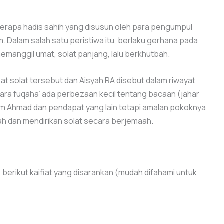
berapa hadis sahih yang disusun oleh para pengumpul
m. Dalam salah satu peristiwa itu, berlaku gerhana pada
memanggil umat, solat panjang, lalu berkhutbah.
iat solat tersebut dan Aisyah RA disebut dalam riwayat
ara fuqaha’ ada perbezaan kecil tentang bacaan (jahar
mam Ahmad dan pendapat yang lain tetapi amalan pokoknya
kah dan mendirikan solat secara berjemaah.
berikut kaifiat yang disarankan (mudah difahami untuk