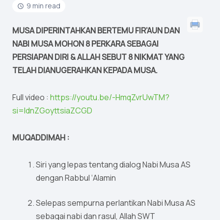
9 min read
MUSA DIPERINTAHKAN BERTEMU FIR’AUN DAN
NABI MUSA MOHON 8 PERKARA SEBAGAI
PERSIAPAN DIRI & ALLAH SEBUT 8 NIKMAT YANG
TELAH DIANUGERAHKAN KEPADA MUSA.
Full video :
https://youtu.be/-HmqZvrUwTM?
si=IdnZGoyttsiaZCGD
MUQADDIMAH :
Siri yang lepas tentang dialog Nabi Musa AS
dengan Rabbul ‘Alamin
Selepas sempurna perlantikan Nabi Musa AS
sebagai nabi dan rasul, Allah SWT