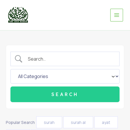
Skip
to
content
Popular Search
surah
surah al
ayat