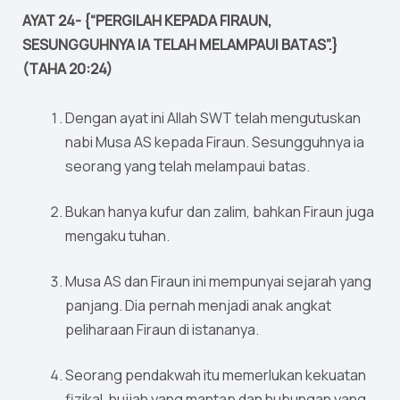
AYAT 24- {“PERGILAH KEPADA FIRAUN,
SESUNGGUHNYA IA TELAH MELAMPAUI BATAS”.}
(TAHA 20:24)
Dengan ayat ini Allah SWT telah mengutuskan
nabi Musa AS kepada Firaun. Sesungguhnya ia
seorang yang telah melampaui batas.
Bukan hanya kufur dan zalim, bahkan Firaun juga
mengaku tuhan.
Musa AS dan Firaun ini mempunyai sejarah yang
panjang. Dia pernah menjadi anak angkat
peliharaan Firaun di istananya.
Seorang pendakwah itu memerlukan kekuatan
fizikal, hujjah yang mantap dan hubungan yang