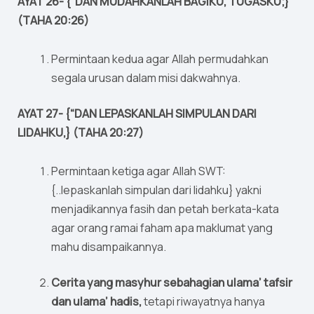
AYAT 26- {“DAN MUDAHKANLAH BAGIKU, TUGASKU;}
(TAHA 20:26)
Permintaan kedua agar Allah permudahkan
segala urusan dalam misi dakwahnya.
AYAT 27- {“DAN LEPASKANLAH SIMPULAN DARI
LIDAHKU,} (TAHA 20:27)
Permintaan ketiga agar Allah SWT:
{..lepaskanlah simpulan dari lidahku} yakni
menjadikannya fasih dan petah berkata-kata
agar orang ramai faham apa maklumat yang
mahu disampaikannya.
Cerita yang masyhur sebahagian ulama’ tafsir
dan ulama’ hadis,
tetapi riwayatnya hanya