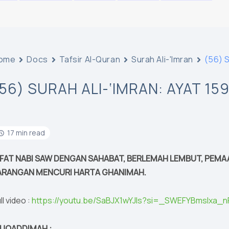
ome
Docs
Tafsir Al-Quran
Surah Ali-'Imran
(56) S
(56) SURAH ALI-‘IMRAN: AYAT 159
17 min read
IFAT NABI SAW DENGAN SAHABAT, BERLEMAH LEMBUT, PEMA
ARANGAN MENCURI HARTA GHANIMAH.
ll video :
https://youtu.be/SaBJX1wYJls?si=_SWEFYBmslxa_
UQADDIMAH :