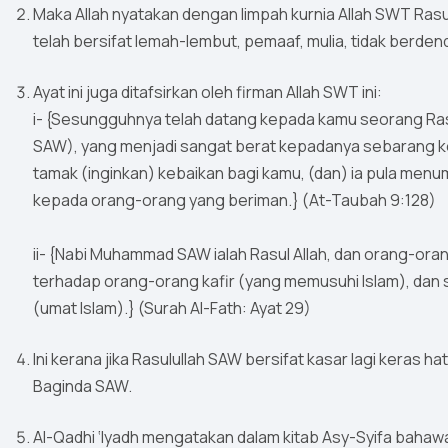
Maka Allah nyatakan dengan limpah kurnia Allah SWT Ras
telah bersifat lemah-lembut, pemaaf, mulia, tidak be
Ayat ini juga ditafsirkan oleh firman Allah SWT ini:
i- {Sesungguhnya telah datang kepada kamu seorang Ras
SAW), yang menjadi sangat berat kepadanya sebarang k
tamak (inginkan) kebaikan bagi kamu, (dan) ia pula men
kepada orang-orang yang beriman.} (At-Taubah 9:128)
ii- {Nabi Muhammad SAW ialah Rasul Allah, dan orang-o
terhadap orang-orang kafir (yang memusuhi Islam), da
(umat Islam).} (Surah Al-Fath: Ayat 29)
Ini kerana jika Rasulullah SAW bersifat kasar lagi keras ha
Baginda SAW.
Al-Qadhi ‘Iyadh mengatakan dalam kitab Asy-Syifa bahawa