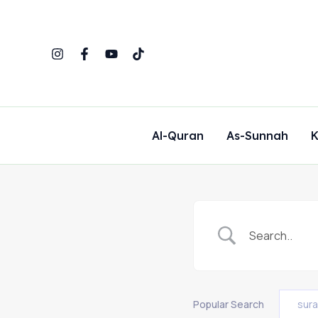
Skip
to
content
Al-Quran
As-Sunnah
K
Popular Search
sur