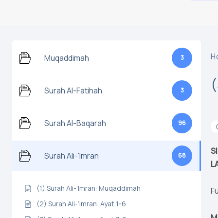
H
Muqaddimah
3
Surah Al-Fatihah
3
Surah Al-Baqarah
96
S
Surah Ali-'Imran
68
L
(1) Surah Ali-‘Imran: Muqaddimah
Fu
(2) Surah Ali-‘Imran: Ayat 1-6
M