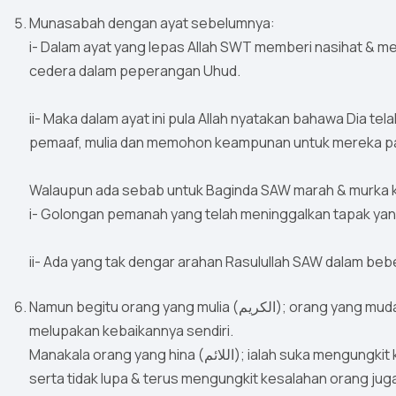
Munasabah dengan ayat sebelumnya:
i- Dalam ayat yang lepas Allah SWT memberi nasihat & m
cedera dalam peperangan Uhud.
ii- Maka dalam ayat ini pula Allah nyatakan bahawa Dia te
pemaaf, mulia dan memohon keampunan untuk mereka p
Walaupun ada sebab untuk Baginda SAW marah & murka k
i- Golongan pemanah yang telah meninggalkan tapak yang
ii- Ada yang tak dengar arahan Rasulullah SAW dalam bebe
Namun begitu orang yang mulia (الكريم); orang yang mudah melupakan kesalahan orang & memaafkannya serta
melupakan kebaikannya sendiri.
Manakala orang yang hina (اللائم); ialah suka mengungkit kebaikannnya sendiri & melupakan kesalahannya sendiri
serta tidak lupa & terus mengungkit kesalahan orang jug