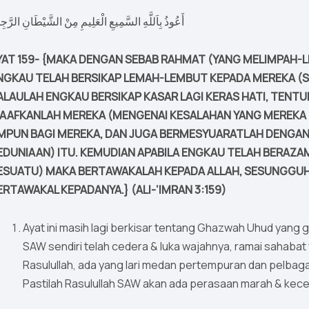
أَعُوذُ بِاَللَّهِ السَّمِيعِ الْعَلِيمِ مِنْ الشَّيْطَانِ الرَّجِ
YAT 159- {MAKA DENGAN SEBAB RAHMAT (YANG MELIMPAH-
NGKAU TELAH BERSIKAP LEMAH-LEMBUT KEPADA MEREKA (
ALAULAH ENGKAU BERSIKAP KASAR LAGI KERAS HATI, TENTUL
AAFKANLAH MEREKA (MENGENAI KESALAHAN YANG MEREKA
MPUN BAGI MEREKA, DAN JUGA BERMESYUARATLAH DENGAN
EDUNIAAN) ITU. KEMUDIAN APABILA ENGKAU TELAH BERAZ
ESUATU) MAKA BERTAWAKALAH KEPADA ALLAH, SESUNGGU
ERTAWAKAL KEPADANYA.} (ALI-‘IMRAN 3:159)
Ayat ini masih lagi berkisar tentang Ghazwah Uhud yang g
SAW sendiri telah cedera & luka wajahnya, ramai sahabat 
Rasulullah, ada yang lari medan pertempuran dan pelbaga
Pastilah Rasulullah SAW akan ada perasaan marah & ke