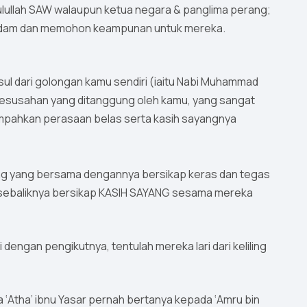
ulullah SAW walaupun ketua negara & panglima perang;
rdendam dan memohon keampunan untuk mereka.
ul dari golongan kamu sendiri (iaitu Nabi Muhammad
esusahan yang ditanggung oleh kamu, yang sangat
umpahkan perasaan belas serta kasih sayangnya
rang yang bersama dengannya bersikap keras dan tegas
n sebaliknya bersikap KASIH SAYANG sesama mereka
ti dengan pengikutnya, tentulah mereka lari dari keliling
 ‘Atha’ ibnu Yasar pernah bertanya kepada ‘Amru bin