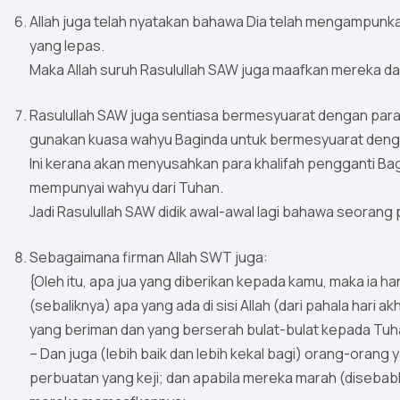
Allah juga telah nyatakan bahawa Dia telah mengampunka
yang lepas.
Maka Allah suruh Rasulullah SAW juga maafkan mereka da
Rasulullah SAW juga sentiasa bermesyuarat dengan para
gunakan kuasa wahyu Baginda untuk bermesyuarat dengan
Ini kerana akan menyusahkan para khalifah pengganti Bag
mempunyai wahyu dari Tuhan.
Jadi Rasulullah SAW didik awal-awal lagi bahawa seoran
Sebagaimana firman Allah SWT juga:
{Oleh itu, apa jua yang diberikan kepada kamu, maka ia ha
(sebaliknya) apa yang ada di sisi Allah (dari pahala hari a
yang beriman dan yang berserah bulat-bulat kepada Tu
– Dan juga (lebih baik dan lebih kekal bagi) orang-oran
perbuatan yang keji; dan apabila mereka marah (disebab