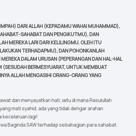
LIMPAH) DARI ALLAH (KEPADAMU WAHAI MUHAMMAD),
SAHABAT-SAHABAT DAN PENGIKUTMU), DAN
AH MEREKA LARI DARI KELILINGMU. OLEH ITU
 LAKUKAN TERHADAPMU), DAN POHONKANLAH
 MEREKA DALAM URUSAN (PEPERANGAN DAN HAL-HAL
AM (SESUDAH BERMESYUARAT, UNTUK MEMBUAT
HNYA ALLAH MENGASIHI ORANG-ORANG YANG
awat dan menyayatkan hati, iaitu di mana Rasulullah
yang mati syahid, ada yang tidak dengar arahan
i kecelaruan lagi!
cewa Baginda SAW terhadap sebahagian para sahabat.