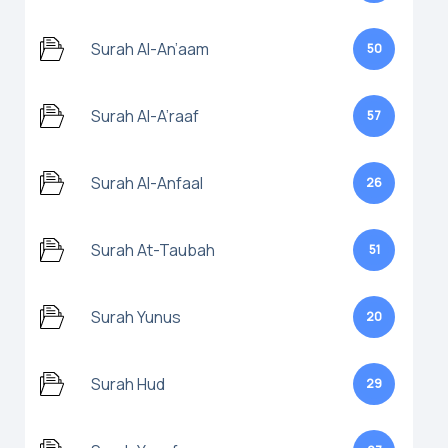
Surah Al-An’aam
50
Surah Al-A’raaf
57
Surah Al-Anfaal
26
Surah At-Taubah
51
Surah Yunus
20
Surah Hud
29