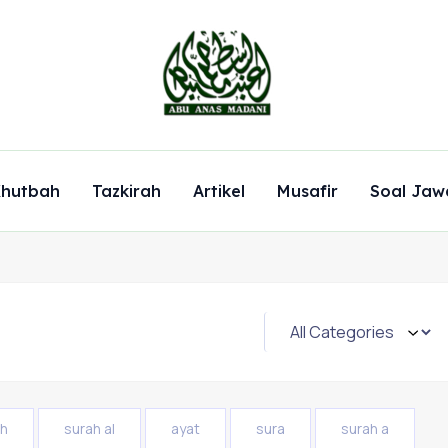
hutbah
Tazkirah
Artikel
Musafir
Soal Jaw
ah
surah al
ayat
sura
surah a