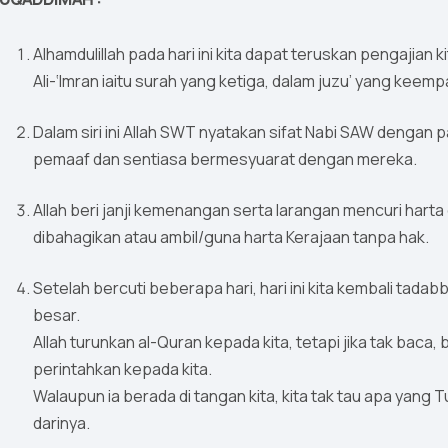
Alhamdulillah pada hari ini kita dapat teruskan pengajian ki
Ali-‘Imran iaitu surah yang ketiga, dalam juzu’ yang keemp
Dalam siri ini Allah SWT nyatakan sifat Nabi SAW dengan
pemaaf dan sentiasa bermesyuarat dengan mereka.
Allah beri janji kemenangan serta larangan mencuri hart
dibahagikan atau ambil/guna harta Kerajaan tanpa hak.
Setelah bercuti beberapa hari, hari ini kita kembali tad
besar.
Allah turunkan al-Quran kepada kita, tetapi jika tak bac
perintahkan kepada kita.
Walaupun ia berada di tangan kita, kita tak tau apa yang
darinya.