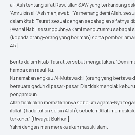
al-‘Ash tentang sifat Rasulullah SAW yang terkandung dal
‘Amru bin al-‘Ash menjawab, “Ya memang demi Allah, ses
dalam kitab Taurat sesuai dengan sebahagian sifatnya di
{Wahai Nabi, sesungguhnya Kami mengutusmu sebagai s
(kepada orang-orang yang beriman) serta pemberi amar
45]
Berita dalam kitab Taurat tersebut mengatakan, “Demi m
hamba dan rasul-Ku.
Ku namakan engkau Al-Mutawakkil (orang yang bertawakkal)
bersuara gaduh di pasar-pasar. Dia tidak menolak keburu
pengampun.
Allah tidak akan mematikannya sebelum agama-Nya tega
illallah (tiada tuhan selain Allah), sebelum Allah membuka
terkunci.” [Riwayat Bukhari].
Yakni dengan iman mereka akan masuk Islam.