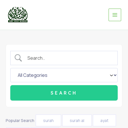
Skip
to
content
Popular Search
surah
surah al
ayat