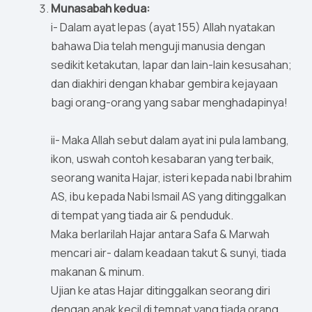
Munasabah kedua:
i- Dalam ayat lepas (ayat 155) Allah nyatakan
bahawa Dia telah menguji manusia dengan
sedikit ketakutan, lapar dan lain-lain kesusahan;
dan diakhiri dengan khabar gembira kejayaan
bagi orang-orang yang sabar menghadapinya!
ii- Maka Allah sebut dalam ayat ini pula lambang,
ikon, uswah contoh kesabaran yang terbaik,
seorang wanita Hajar, isteri kepada nabi Ibrahim
AS, ibu kepada Nabi Ismail AS yang ditinggalkan
di tempat yang tiada air & penduduk.
Maka berlarilah Hajar antara Safa & Marwah
mencari air- dalam keadaan takut & sunyi, tiada
makanan & minum.
Ujian ke atas Hajar ditinggalkan seorang diri
dengan anak kecil di tempat yang tiada orang