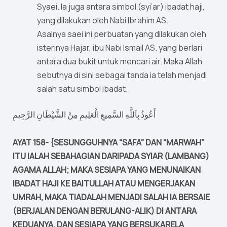
Syaei. Ia juga antara simbol (syi’ar) ibadat haji,
yang dilakukan oleh Nabi Ibrahim AS.
Asalnya saei ini perbuatan yang dilakukan oleh
isterinya Hajar, ibu Nabi Ismail AS. yang berlari
antara dua bukit untuk mencari air. Maka Allah
sebutnya di sini sebagai tanda ia telah menjadi
salah satu simbol ibadat.
أَعُوذُ بِاَللَّهِ السَّمِيعِ الْعَلِيمِ مِنْ الشَّيْطَانِ الرَّجِيمِ
AYAT 158- {SESUNGGUHNYA “SAFA” DAN “MARWAH”
ITU IALAH SEBAHAGIAN DARIPADA SYIAR (LAMBANG)
AGAMA ALLAH; MAKA SESIAPA YANG MENUNAIKAN
IBADAT HAJI KE BAITULLAH ATAU MENGERJAKAN
UMRAH, MAKA TIADALAH MENJADI SALAH IA BERSAIE
(BERJALAN DENGAN BERULANG-ALIK) DI ANTARA
KEDUANYA. DAN SESIAPA YANG BERSUKARELA