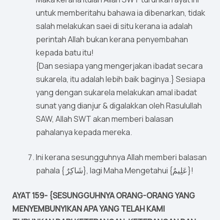
untuk memberitahu bahawa ia dibenarkan, tidak
salah melakukan saei di situ kerana ia adalah
perintah Allah bukan kerana penyembahan
kepada batu itu!
{Dan sesiapa yang mengerjakan ibadat secara
sukarela, itu adalah lebih baik baginya.} Sesiapa
yang dengan sukarela melakukan amal ibadat
sunat yang dianjur & digalakkan oleh Rasulullah
SAW, Allah SWT akan memberi balasan
pahalanya kepada mereka.
Ini kerana sesungguhnya Allah memberi balasan
pahala { شَاكِرٌ}, lagi Maha Mengetahui {عَلِيمٌ}!
AYAT 159- {SESUNGGUHNYA ORANG-ORANG YANG
MENYEMBUNYIKAN APA YANG TELAH KAMI