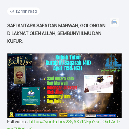
12 min read
SAEI ANTARA SAFA DAN MARWAH, GOLONGAN
DILAKNAT OLEH ALLAH, SEMBUNYI ILMU DAN
KUFUR.
Full video :
https://youtu.be/2SyAX7fNEjo?si=OxTAst-