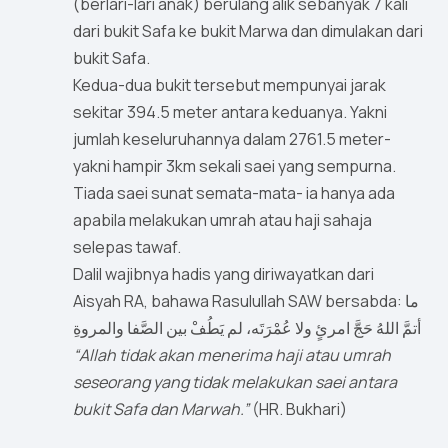
(berlari-lari anak) berulang alik sebanyak 7 kali
dari bukit Safa ke bukit Marwa dan dimulakan dari
bukit Safa.
Kedua-dua bukit tersebut mempunyai jarak
sekitar 394.5 meter antara keduanya. Yakni
jumlah keseluruhannya dalam 2761.5 meter-
yakni hampir 3km sekali saei yang sempurna.
Tiada saei sunat semata-mata- ia hanya ada
apabila melakukan umrah atau haji sahaja
selepas tawaf.
Dalil wajibnya hadis yang diriwayatkan dari
Aisyah RA, bahawa Rasulullah SAW bersabda: ما
أتمَّ اللهُ حَجَّ امرئٍ ولا عُمْرَتَه، لم يَطُفْ بين الصَّفا والمروةِ
“Allah tidak akan menerima haji atau umrah
seseorang yang tidak melakukan saei antara
bukit Safa dan Marwah.”
(HR. Bukhari)