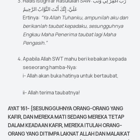
Hadis istighfar Rasulullah SAW: رَبِّ اغْفِرْ لِي وَتُبْ
عَلَيَّ، إِنَّكَ أَنْتَ التَّوَّابُ الرَّحِيمُ
Ertinya:
“Ya Allah Tuhanku, ampunilah aku dan
berikanlah taubat kepadaku, sesungguhnya
Engkau Maha Penerima taubat lagi Maha
Pengasih.”
Apabila Allah SWT mahu beri kebaikan kepada
seseorang hamba-Nya:
i- Allah akan buka hatinya untuk bertaubat,
ii- Allah terima taubatnya!
AYAT 161- {SESUNGGUHNYA ORANG-ORANG YANG
KAFIR, DAN MEREKA MATI SEDANG MEREKA TETAP
DALAM KEADAAN KAFIR, MEREKA ITULAH ORANG-
ORANG YANG DITIMPA LAKNAT ALLAH DAN MALAIKAT