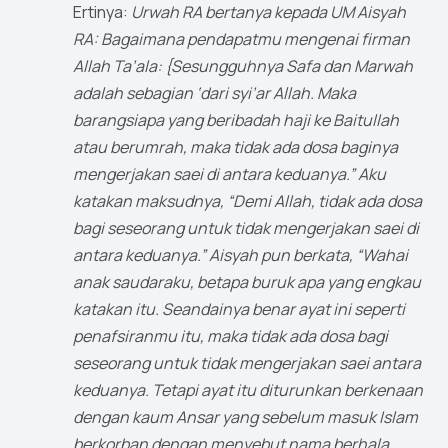
Ertinya:
Urwah RA bertanya kepada UM Aisyah
RA: Bagaimana pendapatmu mengenai firman
Allah Ta’ala: {Sesungguhnya Safa dan Marwah
adalah sebagian ‘dari syi’ar Allah. Maka
barangsiapa yang beribadah haji ke Baitullah
atau berumrah, maka tidak ada dosa baginya
mengerjakan saei di antara keduanya.” Aku
katakan maksudnya, “Demi Allah, tidak ada dosa
bagi seseorang untuk tidak mengerjakan saei di
antara keduanya.” Aisyah pun berkata, “Wahai
anak saudaraku, betapa buruk apa yang engkau
katakan itu. Seandainya benar ayat ini seperti
penafsiranmu itu, maka tidak ada dosa bagi
seseorang untuk tidak mengerjakan saei antara
keduanya. Tetapi ayat itu diturunkan berkenaan
dengan kaum Ansar yang sebelum masuk Islam
berkorban dengan menyebut nama berhala