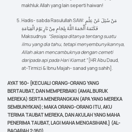
makhluk Allah yang lain seperti haiwan!
Hadis- sabda Rasulullah SAW: مَنْ سُئِلَ عَنْ عِلْمٍ
فَكَتَمَهُ أَلْجَمَهُ اللَّهُ بِلِجَامٍ مِنْ نَارٍ يَوْمَ الْقِيَامَةِ
Maksudnya:
“Sesiapa ditanya tentang suatu
ilmu yang dia tahu, tetapi menyembunyikannya,
Allah akan mencambuknya dengan cemeti
daripada api pada Hari Kiamat.”
[HR Abu Daud,
at-Tirmizi & Ibnu Majah- sanad yang sahih].
AYAT 160- {KECUALI ORANG-ORANG YANG
BERTAUBAT, DAN MEMPERBAIKI (AMAL BURUK
MEREKA) SERTA MENERANGKAN (APA YANG MEREKA
SEMBUNYIKAN); MAKA ORANG-ORANG ITU, AKU
TERIMA TAUBAT MEREKA, DAN AKULAH YANG MAHA
PENERIMA TAUBAT, LAGI MAHA MENGASIHANI.} (AL-
BAQARAH 2:160)