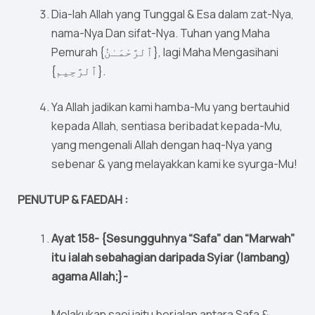
Dia-lah Allah yang Tunggal & Esa dalam zat-Nya,
nama-Nya Dan sifat-Nya. Tuhan yang Maha
Pemurah {ٱلرَّحْمَـٰنُ}, lagi Maha Mengasihani
{ٱلرَّحِيم}.
Ya Allah jadikan kami hamba-Mu yang bertauhid
kepada Allah, sentiasa beribadat kepada-Mu,
yang mengenali Allah dengan haq-Nya yang
sebenar & yang melayakkan kami ke syurga-Mu!
PENUTUP & FAEDAH :
Ayat 158- {Sesungguhnya “Safa” dan “Marwah”
itu ialah sebahagian daripada Syiar (lambang)
agama Allah;}-
Melakukan saei iaitu berjalan antara Safa &