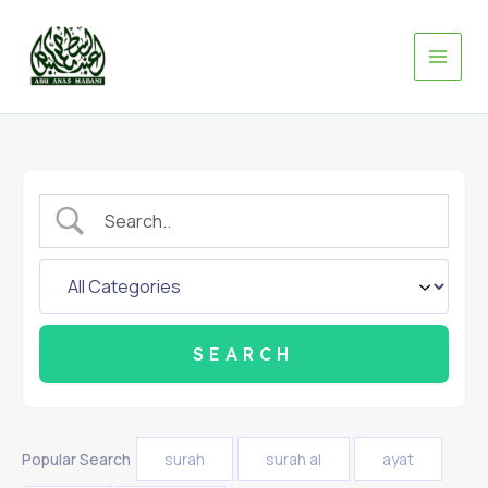
Skip
to
content
Popular Search
surah
surah al
ayat