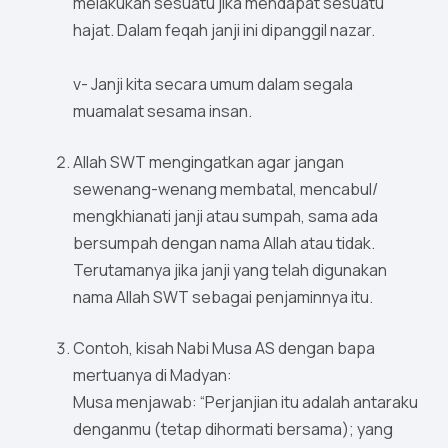
melakukan sesuatu jika mendapat sesuatu
hajat. Dalam feqah janji ini dipanggil nazar.
v- Janji kita secara umum dalam segala
muamalat sesama insan.
Allah SWT mengingatkan agar jangan
sewenang-wenang membatal, mencabul/
mengkhianati janji atau sumpah, sama ada
bersumpah dengan nama Allah atau tidak.
Terutamanya jika janji yang telah digunakan
nama Allah SWT sebagai penjaminnya itu.
Contoh, kisah Nabi Musa AS dengan bapa
mertuanya di Madyan:
Musa menjawab: “Perjanjian itu adalah antaraku
denganmu (tetap dihormati bersama); yang