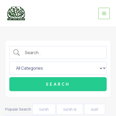
Skip
to
content
Popular Search
surah
surah al
ayat