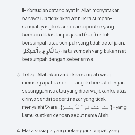
ii- Kemudian datang ayat ini Allah menyatakan
bahawa Dia tidak akan ambil kira sumpah-
sumpah yang keluar secara spontan yang
bermain dilidah tanpa qasad (niat) untuk
bersumpah atau sumpah yang tidak betul jalan.
{بِٱللَّغْوِ فِىٓ أَيْمَـٰنِكُمْ}- iaitu sumpah yang bukan niat
bersumpah dengan sebenarnya.
Tetapi Allah akan ambil kira sumpah yang
memang apabila seseorang itu berniat dengan
sesungguhnya atau yang diperwajibkan ke atas
dirinya sendiri seperti nazar yang tidak
menyalahi Syara’. {بِمَا عَقَّدتُّمُ ٱلْأَيْمَـٰنَ ۖ}- yang
kamu kuatkan dengan sebut nama Allah.
Maka sesiapa yang melanggar sumpah yang