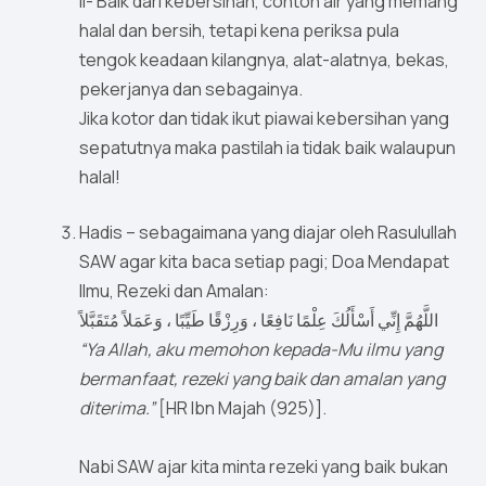
ii- Baik dari kebersihan, contoh air yang memang
halal dan bersih, tetapi kena periksa pula
tengok keadaan kilangnya, alat-alatnya, bekas,
pekerjanya dan sebagainya.
Jika kotor dan tidak ikut piawai kebersihan yang
sepatutnya maka pastilah ia tidak baik walaupun
halal!
Hadis – sebagaimana yang diajar oleh Rasulullah
SAW agar kita baca setiap pagi; Doa Mendapat
Ilmu, Rezeki dan Amalan:
اللَّهُمَّ إِنِّي أَسْأَلُكَ عِلْمًا نَافِعًا ، وَرِزْقًا طَيِّبًا ، وَعَمَلاً مُتَقَبَّلاً
“Ya Allah, aku memohon kepada-Mu ilmu yang
bermanfaat, rezeki yang baik dan amalan yang
diterima.”
[HR Ibn Majah (925)].
Nabi SAW ajar kita minta rezeki yang baik bukan