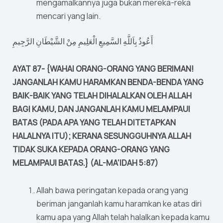
mengamalkannya juga bukan mereka-reka
mencari yang lain.
أَعُوذُ بِاَللَّهِ السَّمِيعِ الْعَلِيمِ مِنْ الشَّيْطَانِ الرَّجِيمِ
AYAT 87- {WAHAI ORANG-ORANG YANG BERIMAN!
JANGANLAH KAMU HARAMKAN BENDA-BENDA YANG
BAIK-BAIK YANG TELAH DIHALALKAN OLEH ALLAH
BAGI KAMU, DAN JANGANLAH KAMU MELAMPAUI
BATAS (PADA APA YANG TELAH DITETAPKAN
HALALNYA ITU); KERANA SESUNGGUHNYA ALLAH
TIDAK SUKA KEPADA ORANG-ORANG YANG
MELAMPAUI BATAS.} (AL-MA’IDAH 5:87)
Allah bawa peringatan kepada orang yang
beriman janganlah kamu haramkan ke atas diri
kamu apa yang Allah telah halalkan kepada kamu