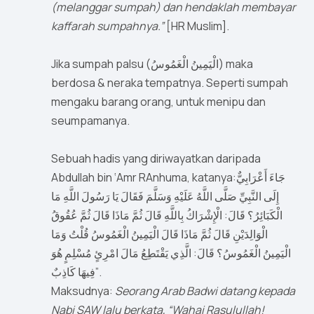
(melanggar sumpah) dan hendaklah membayar
kaffarah sumpahnya.”
[HR Muslim].
Jika sumpah palsu (الْيَمِينُ الْغَمُوسُ) maka
berdosa & neraka tempatnya. Seperti sumpah
mengaku barang orang, untuk menipu dan
seumpamanya.
Sebuah hadis yang diriwayatkan daripada
Abdullah bin ‘Amr RAnhuma, katanya:جَاءَ أَعْرَابِيٌّ
إِلَى النَّبِيِّ صَلَّى اللَّهُ عَلَيْهِ وَسَلَّمَ فَقَالَ يَا رَسُولَ اللَّهِ مَا
الْكَبَائِرُ؟ قَالَ: الْإِشْرَاكُ بِاللَّهِ قَالَ ثُمَّ مَاذَا قَالَ ثُمَّ عُقُوقُ
الْوَالِدَيْنِ قَالَ ثُمَّ مَاذَا قَالَ الْيَمِينُ الْغَمُوسُ قُلْتُ وَمَا
الْيَمِينُ الْغَمُوسُ؟ قَالَ: الَّذِي يَقْتَطِعُ مَالَ امْرِئٍ مُسْلِمٍ هُوَ
فِيهَا كَاذِبٌ”.
Maksudnya:
Seorang Arab Badwi datang kepada
Nabi SAW lalu berkata, “Wahai Rasulullah!