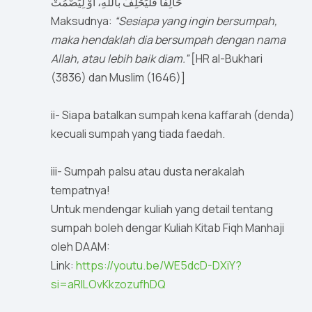
حَالِفًا فَلْيَحْلِفْ باللَّهِ، أَوْ لِيَصْمُتْ
Maksudnya:
“Sesiapa yang ingin bersumpah,
maka hendaklah dia bersumpah dengan nama
Allah, atau lebih baik diam.”
[HR al-Bukhari
(3836) dan Muslim (1646)]
ii- Siapa batalkan sumpah kena kaffarah (denda)
kecuali sumpah yang tiada faedah.
iii- Sumpah palsu atau dusta nerakalah
tempatnya!
Untuk mendengar kuliah yang detail tentang
sumpah boleh dengar Kuliah Kitab Fiqh Manhaji
oleh DAAM:
Link:
https://youtu.be/WE5dcD-DXiY?
si=aRlLOvKkzozufhDQ