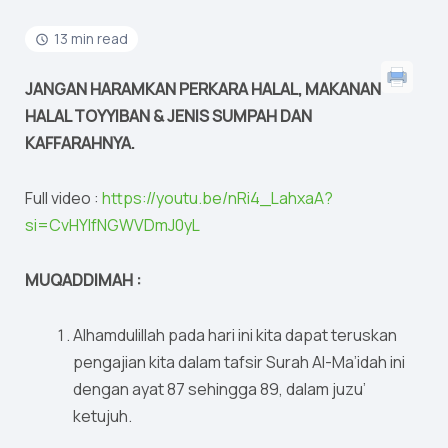
13 min read
JANGAN HARAMKAN PERKARA HALAL, MAKANAN
HALAL TOYYIBAN & JENIS SUMPAH DAN
KAFFARAHNYA.
Full video :
https://youtu.be/nRi4_LahxaA?
si=CvHYIfNGWVDmJ0yL
MUQADDIMAH :
Alhamdulillah pada hari ini kita dapat teruskan
pengajian kita dalam tafsir Surah Al-Ma’idah ini
dengan ayat 87 sehingga 89, dalam juzu’
ketujuh.