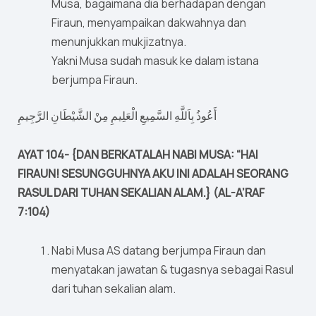
Musa, bagaimana dia berhadapan dengan
Firaun, menyampaikan dakwahnya dan
menunjukkan mukjizatnya.
Yakni Musa sudah masuk ke dalam istana
berjumpa Firaun.
أَعُوذُ بِاَللَّهِ السَّمِيعِ الْعَلِيمِ مِنْ الشَّيْطَانِ الرَّجِيمِ
AYAT 104- {DAN BERKATALAH NABI MUSA: “HAI
FIRAUN! SESUNGGUHNYA AKU INI ADALAH SEORANG
RASUL DARI TUHAN SEKALIAN ALAM.} (AL-A’RAF
7:104)
Nabi Musa AS datang berjumpa Firaun dan
menyatakan jawatan & tugasnya sebagai Rasul
dari tuhan sekalian alam.