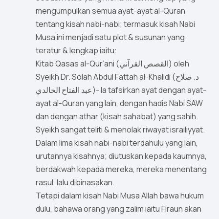
mengumpulkan semua ayat-ayat al-Quran
tentang kisah nabi-nabi; termasuk kisah Nabi
Musa ini menjadi satu plot & susunan yang
teratur & lengkap iaitu:
Kitab Qasas al-Qur’ani (القصص القرآني) oleh
Syeikh Dr. Solah Abdul Fattah al-Khalidi (د. صلاح
عبد الفتاح الخالدي)- Ia tafsirkan ayat dengan ayat-
ayat al-Quran yang lain, dengan hadis Nabi SAW
dan dengan athar (kisah sahabat) yang sahih.
Syeikh sangat teliti & menolak riwayat israiliyyat.
Dalam lima kisah nabi-nabi terdahulu yang lain,
urutannya kisahnya; diutuskan kepada kaumnya,
berdakwah kepada mereka, mereka menentang
rasul, lalu dibinasakan.
Tetapi dalam kisah Nabi Musa Allah bawa hukum
dulu, bahawa orang yang zalim iaitu Firaun akan