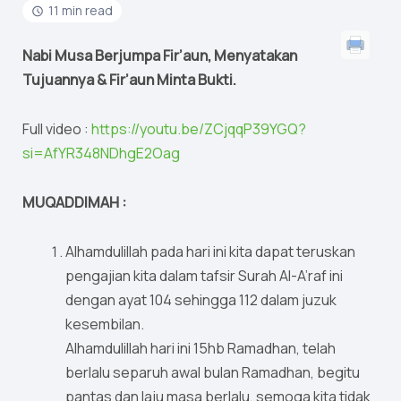
11 min read
Nabi Musa Berjumpa Fir’aun, Menyatakan
Tujuannya & Fir’aun Minta Bukti.
Full video :
https://youtu.be/ZCjqqP39YGQ?
si=AfYR348NDhgE2Oag
MUQADDIMAH :
Alhamdulillah pada hari ini kita dapat teruskan
pengajian kita dalam tafsir Surah Al-A’raf ini
dengan ayat 104 sehingga 112 dalam juzuk
kesembilan.
Alhamdulillah hari ini 15hb Ramadhan, telah
berlalu separuh awal bulan Ramadhan, begitu
pantas dan laju masa berlalu, semoga kita tidak