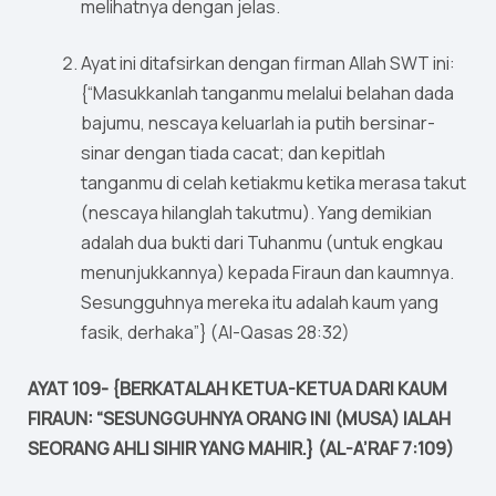
melihatnya dengan jelas.
Ayat ini ditafsirkan dengan firman Allah SWT ini:
{“Masukkanlah tanganmu melalui belahan dada
bajumu, nescaya keluarlah ia putih bersinar-
sinar dengan tiada cacat; dan kepitlah
tanganmu di celah ketiakmu ketika merasa takut
(nescaya hilanglah takutmu). Yang demikian
adalah dua bukti dari Tuhanmu (untuk engkau
menunjukkannya) kepada Firaun dan kaumnya.
Sesungguhnya mereka itu adalah kaum yang
fasik, derhaka”} (Al-Qasas 28:32)
AYAT 109- {BERKATALAH KETUA-KETUA DARI KAUM
FIRAUN: “SESUNGGUHNYA ORANG INI (MUSA) IALAH
SEORANG AHLI SIHIR YANG MAHIR.} (AL-A’RAF 7:109)