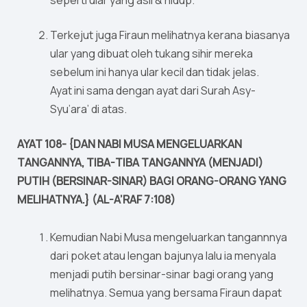
seperti ular yang asli & hidup.
Terkejut juga Firaun melihatnya kerana biasanya
ular yang dibuat oleh tukang sihir mereka
sebelum ini hanya ular kecil dan tidak jelas.
Ayat ini sama dengan ayat dari Surah Asy-
Syu’ara’ di atas.
AYAT 108- {DAN NABI MUSA MENGELUARKAN
TANGANNYA, TIBA-TIBA TANGANNYA (MENJADI)
PUTIH (BERSINAR-SINAR) BAGI ORANG-ORANG YANG
MELIHATNYA.} (AL-A’RAF 7:108)
Kemudian Nabi Musa mengeluarkan tangannnya
dari poket atau lengan bajunya lalu ia menyala
menjadi putih bersinar-sinar bagi orang yang
melihatnya. Semua yang bersama Firaun dapat