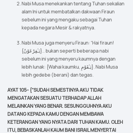
Nabi Musa menekankan tentang Tuhan sekalian
alam Ini untuk membatalkan dakwaan Firaun
sebelum ini yang mengaku sebagai Tuhan
kepada negara Mesir & rakyatnya.
Nabi Musa juga menyeru Firaun: “Hai firaun!
{يَـٰفِرْعَوْنُ}.. bukan seperti beberapa nabi
sebelum ini yang menyeru kaumnya dengan
lebih lunak: {Wahai kaumku, يَـٰقَوْمِ}. Nabi Musa
lebih gedebe (berani) dan tegas.
AYAT 105- {“SUDAH SEMESTINYA AKU TIDAK
MENGATAKAN SESUATU TERHADAP ALLAH
MELAINKAN YANG BENAR. SESUNGGUHNYA AKU
DATANG KEPADA KAMU DENGAN MEMBAWA
KETERANGAN YANG NYATA DARI TUHAN KAMU. OLEH
ITU, BEBASKANLAH KAUM BANI ISRAIL MENYERTAI