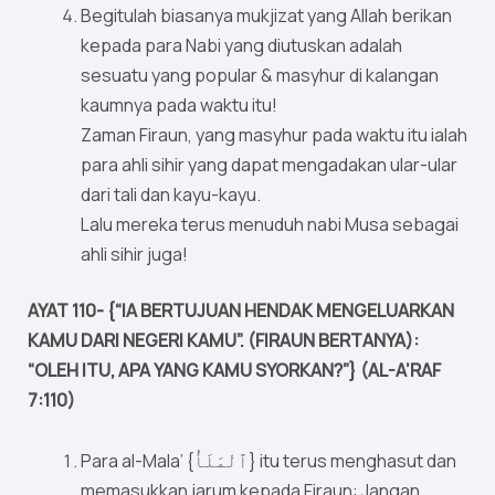
Begitulah biasanya mukjizat yang Allah berikan
kepada para Nabi yang diutuskan adalah
sesuatu yang popular & masyhur di kalangan
kaumnya pada waktu itu!
Zaman Firaun, yang masyhur pada waktu itu ialah
para ahli sihir yang dapat mengadakan ular-ular
dari tali dan kayu-kayu.
Lalu mereka terus menuduh nabi Musa sebagai
ahli sihir juga!
AYAT 110- {“IA BERTUJUAN HENDAK MENGELUARKAN
KAMU DARI NEGERI KAMU”. (FIRAUN BERTANYA):
“OLEH ITU, APA YANG KAMU SYORKAN?”} (AL-A’RAF
7:110)
Para al-Mala’ {ٱلْمَلَأُ} itu terus menghasut dan
memasukkan jarum kepada Firaun: Jangan