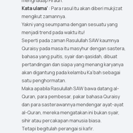
menghadap Firaun.
Kata ulama’
: Para rasul itu akan diberi mukjizat
mengikut zamannya.
Yakni yang seumpama dengan sesuatu yang
menjadi trend pada waktu itu!
Seperti pada zaman Rasulullah SAW kaumnya
Quraisy pada masa itu masyhur dengan sastera,
bahasa yang puitis, syair dan qasidah, dibuat
pertandingan dan siapa yang menang karyanya
akan digantung pada kelambu Ka’bah sebagai
satu penghormatan.
Maka apabila Rasulullah SAW bawa datang al-
Quran, para pembesar, pakar bahasa Quraisy
dan para sasterawannya mendengar ayat-ayat
al-Quran, mereka mengatakan ini bukan syair,
sihir atau percakapan manusia biasa.
Tetapi begitulah perangai si kafir.