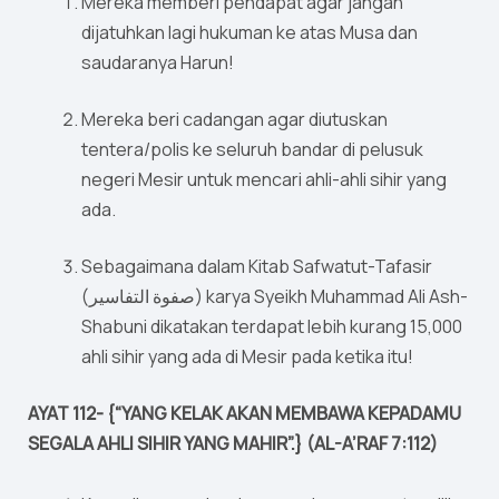
Mereka memberi pendapat agar jangan
dijatuhkan lagi hukuman ke atas Musa dan
saudaranya Harun!
Mereka beri cadangan agar diutuskan
tentera/polis ke seluruh bandar di pelusuk
negeri Mesir untuk mencari ahli-ahli sihir yang
ada.
Sebagaimana dalam Kitab Safwatut-Tafasir
(صفوة التفاسير) karya Syeikh Muhammad Ali Ash-
Shabuni dikatakan terdapat lebih kurang 15,000
ahli sihir yang ada di Mesir pada ketika itu!
AYAT 112- {“YANG KELAK AKAN MEMBAWA KEPADAMU
SEGALA AHLI SIHIR YANG MAHIR”.} (AL-A’RAF 7:112)