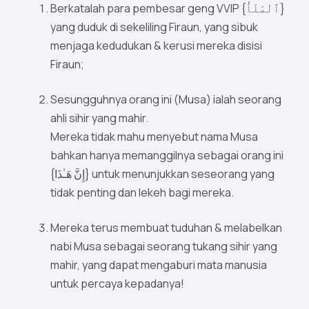
Berkatalah para pembesar geng VVIP {ٱلْمَلَأُ}
yang duduk di sekeliling Firaun, yang sibuk
menjaga kedudukan & kerusi mereka disisi
Firaun;
Sesungguhnya orang ini (Musa) ialah seorang
ahli sihir yang mahir.
Mereka tidak mahu menyebut nama Musa
bahkan hanya memanggilnya sebagai orang ini
{إِنَّ هَـٰذَا} untuk menunjukkan seseorang yang
tidak penting dan lekeh bagi mereka.
Mereka terus membuat tuduhan & melabelkan
nabi Musa sebagai seorang tukang sihir yang
mahir, yang dapat mengaburi mata manusia
untuk percaya kepadanya!