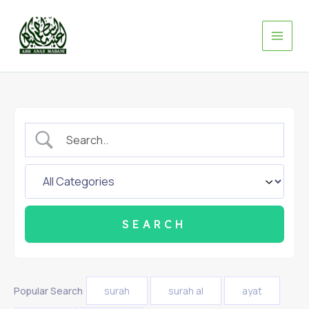
Skip
to
content
Popular Search
surah
surah al
ayat