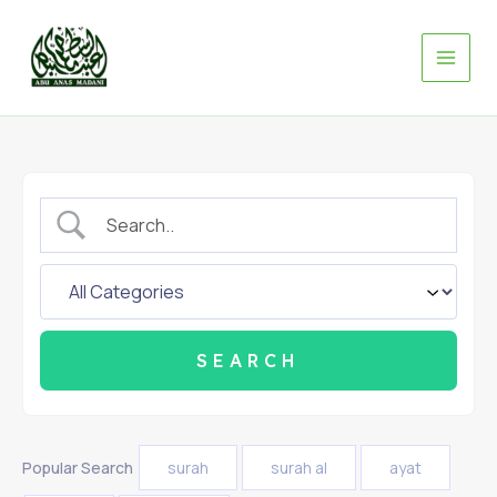
Skip
to
content
Popular Search
surah
surah al
ayat