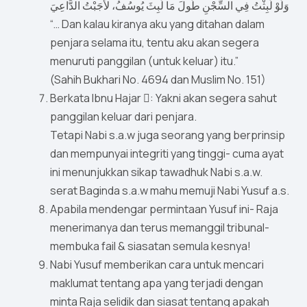
وَلَوْ لَبِثْتُ فِي السِّجْنِ طُولَ مَا لَبِثَ يُوسُفُ، لأَجَبْتُ الدَّاعِيَ
“… Dan kalau kiranya aku yang ditahan dalam
penjara selama itu, tentu aku akan segera
menuruti panggilan (untuk keluar) itu.”
(Sahih Bukhari No. 4694 dan Muslim No. 151)
Berkata Ibnu Hajar : Yakni akan segera sahut
panggilan keluar dari penjara.
Tetapi Nabi s.a.w juga seorang yang berprinsip
dan mempunyai integriti yang tinggi- cuma ayat
ini menunjukkan sikap tawadhuk Nabi s.a.w.
serat Baginda s.a.w mahu memuji Nabi Yusuf a.s.
Apabila mendengar permintaan Yusuf ini- Raja
menerimanya dan terus memanggil tribunal-
membuka fail & siasatan semula kesnya!
Nabi Yusuf memberikan cara untuk mencari
maklumat tentang apa yang terjadi dengan
minta Raja selidik dan siasat tentang apakah