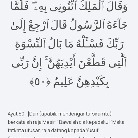
وَقَالَ ٱلْمَلِكُ ٱئْتُونِى بِهِۦ ۖ فَلَمَّا
جَآءَهُ ٱلرَّسُولُ قَالَ ٱرْجِعْ إِلَىٰ
رَبِّكَ فَسْـَٔلْهُ مَا بَالُ ٱلنِّسْوَةِ
ٱلَّٰتِى قَطَّعْنَ أَيْدِيَهُنَّ ۚ إِنَّ رَبِّى
٥﴾
٠
بِكَيْدِهِنَّ عَلِيمٌ ‎﴿
Ayat 50- {Dan (apabila mendengar tafsiran itu)
berkatalah raja Mesir:” Bawalah dia kepadaku! “Maka
tatkata utusan raja datang kepada Yusuf