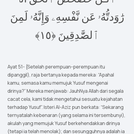
رَٰوَدتُّهُۥ عَن نَّفْسِهِۦ وَإِنَّهُۥ لَمِنَ
ٱلصَّٰدِقِينَ ‎﴿٥١﴾‏
Ayat 51- {Setelah perempuan-perempuan itu
dipanggil), raja bertanya kepada mereka: “Apahal
kamu, semasa kamu memujuk Yusuf mengenai
dirinya?” Mereka menjawab: JauhNya Allah dari segala
cacat cela, kami tidak mengetahui sesuatu kejahatan
terhadap Yusuf”. Isteri Al-Aziz pun berkata: “Sekarang
ternyatalah kebenaran (yang selama ini tersembunyi),
akulah yang memujuk Yusuf berkehendakkan dirinya
(tetapi ia telah menolak); dan sesungguhnya adalah ia