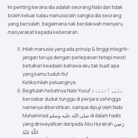
Ini penting kerana dia adalah seorang Nabi dan tidak
boleh keluar kalau manusia lain sangka dia seorang
yang bersalah, bagaimana nak berdakwah menyeru
masyarakat kepada kebenaran.
Inilah manusia yang ada prinsip & tinggi integriti-
jangan teruja dengan perlepasan tetapi mesti
betulkan keadaan bahawa aku tak buat apa
yang kamu tuduh itu!
Ketika inilah peluangnya.
Begitulah hebatnya Nabi Yusuf عَلَيْهِ ٱلسَّلَامُ
bersabar duduk tunggu di penjara sehingga
namanya dibersihkan, sampai dipuji oleh Nabi
Muhammad صلى الله عليه وسلم di dalam hadis
yang diriwayatkan daripada Abu Hurairah رَضِيَ
اللّٰهُ عَنْهُ: