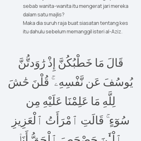
sebab wanita-wanita itu mengerat jari mereka
dalam satu majlis?
Maka dia suruh raja buat siasatan tentang kes
itu dahulu sebelum memanggil isteri al-Aziz.
قَالَ مَا خَطْبُكُنَّ إِذْ رَٰوَدتُّنَّ
يُوسُفَ عَن نَّفْسِهِۦ ۚ قُلْنَ حَٰشَ
لِلَّهِ مَا عَلِمْنَا عَلَيْهِ مِن
سُوٓءٍ ۚ قَالَتِ ٱمْرَأَتُ ٱلْعَزِيزِ
ٱلْـَٰٔنَ حَصْحَصَ ٱلْحَقُّ أَنَا۠