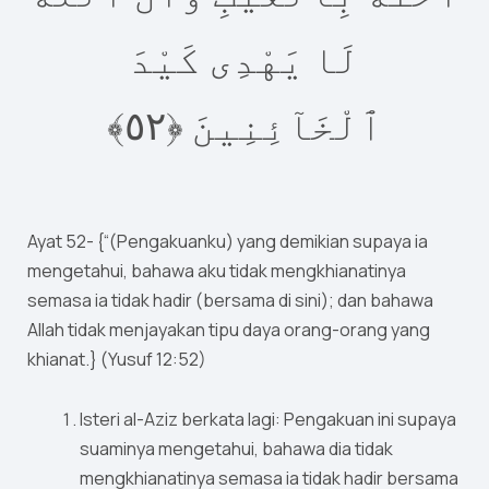
لَا يَهْدِى كَيْدَ
٥﴾‏
٢
ٱلْخَآئِنِينَ ‎﴿
Ayat 52- {“(Pengakuanku) yang demikian supaya ia
mengetahui, bahawa aku tidak mengkhianatinya
semasa ia tidak hadir (bersama di sini); dan bahawa
Allah tidak menjayakan tipu daya orang-orang yang
khianat.} (Yusuf 12:52)
Isteri al-Aziz berkata lagi: Pengakuan ini supaya
suaminya mengetahui, bahawa dia tidak
mengkhianatinya semasa ia tidak hadir bersama