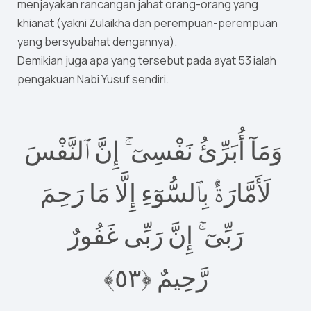
menjayakan rancangan jahat orang-orang yang
khianat (yakni Zulaikha dan perempuan-perempuan
yang bersyubahat dengannya).
Demikian juga apa yang tersebut pada ayat 53 ialah
pengakuan Nabi Yusuf sendiri.
وَمَآ أُبَرِّئُ نَفْسِىٓ ۚ إِنَّ ٱلنَّفْسَ
لَأَمَّارَةُۢ بِٱلسُّوٓءِ إِلَّا مَا رَحِمَ
رَبِّىٓ ۚ إِنَّ رَبِّى غَفُورٌ
٥﴾
٣
رَّحِيمٌ ‎﴿