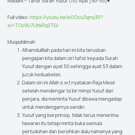
Madani – Tafsir Surah Yusuf (15) Ayat [50-53]♥
Full video:
https://youtu.be/eOOcu3qmy30?
si=TOc9U7UhkRq2TEii
Muqaddimah
Alhamdulillah pada hari ini kita teruskan
pengajian kita dalam siri tafsir kepada Surah
Yusuf dengan ayat 50 sehingga ayat 53 dalam
juzuk keduabelas.
Dalam siri ini Allah s.w.t nyatakan Raja Mesir
setelah mendengar ta’bir mimpi Yusuf dari
penjara, dia meminta Yusuf dibawa mengadap
untuk mendengarnya sendiri.
Yusuf yang berprinsip, tidak terus menerima
tawaran itu tetapi minta buka semula
pertuduhan dan bersihkan dulu namanya yang