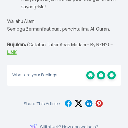
sayang-Mu!
Wallahu A’lam
Semoga Bermanfaat buat pencinta ilmu Al-Quran.
Rujukan:
(Catatan Tafsir Anas Madani – By NZNY) –
LINK
What are your Feelings
Share This Article :
Still stuck? How can we help?