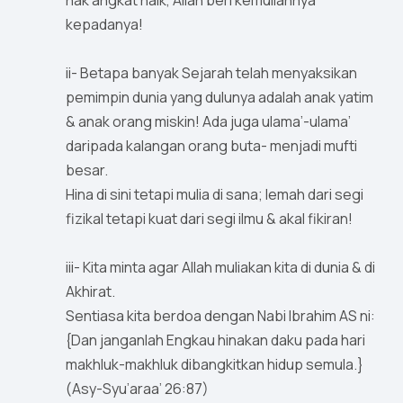
nak angkat naik, Allah beri kemuliannya
kepadanya!
ii- Betapa banyak Sejarah telah menyaksikan
pemimpin dunia yang dulunya adalah anak yatim
& anak orang miskin! Ada juga ulama’-ulama’
daripada kalangan orang buta- menjadi mufti
besar.
Hina di sini tetapi mulia di sana; lemah dari segi
fizikal tetapi kuat dari segi ilmu & akal fikiran!
iii- Kita minta agar Allah muliakan kita di dunia & di
Akhirat.
Sentiasa kita berdoa dengan Nabi Ibrahim AS ni:
{Dan janganlah Engkau hinakan daku pada hari
makhluk-makhluk dibangkitkan hidup semula.}
(Asy-Syu’araa’ 26:87)