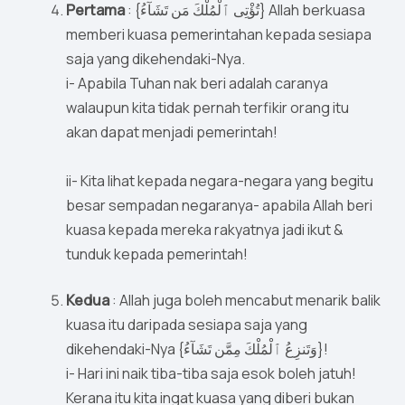
Pertama
: {تُؤْتِى ٱلْمُلْكَ مَن تَشَآءُ} Allah berkuasa
memberi kuasa pemerintahan kepada sesiapa
saja yang dikehendaki-Nya.
i- Apabila Tuhan nak beri adalah caranya
walaupun kita tidak pernah terfikir orang itu
akan dapat menjadi pemerintah!
ii- Kita lihat kepada negara-negara yang begitu
besar sempadan negaranya- apabila Allah beri
kuasa kepada mereka rakyatnya jadi ikut &
tunduk kepada pemerintah!
Kedua
: Allah juga boleh mencabut menarik balik
kuasa itu daripada sesiapa saja yang
dikehendaki-Nya {وَتَنزِعُ ٱلْمُلْكَ مِمَّن تَشَآءُ}!
i- Hari ini naik tiba-tiba saja esok boleh jatuh!
Kerana itu kita ingat kuasa yang diberi bukan