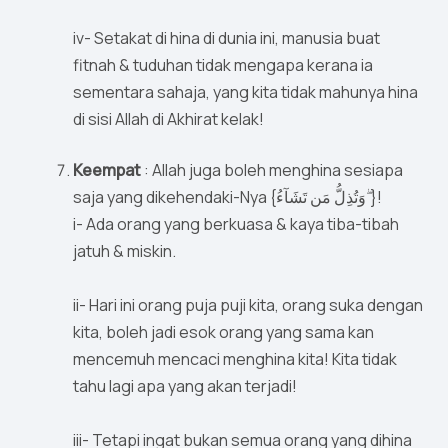
iv- Setakat di hina di dunia ini, manusia buat
fitnah & tuduhan tidak mengapa kerana ia
sementara sahaja, yang kita tidak mahunya hina
di sisi Allah di Akhirat kelak!
Keempat
: Allah juga boleh menghina sesiapa
saja yang dikehendaki-Nya {وَتُذِلُّ مَن تَشَآءُ ۖ}!
i- Ada orang yang berkuasa & kaya tiba-tibah
jatuh & miskin.
ii- Hari ini orang puja puji kita, orang suka dengan
kita, boleh jadi esok orang yang sama kan
mencemuh mencaci menghina kita! Kita tidak
tahu lagi apa yang akan terjadi!
iii- Tetapi ingat bukan semua orang yang dihina