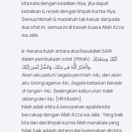
kita kata dengan keadilan-Nya; jika dapat
kebaikan & rezeki dengan limpah kurnia-Nya.
Semua hikmah & maslahah tak keluar daripada
dua sifat ini, semua ini di bawah kuasa Allah Azza
wa Jalla.
iii- Kerana itulah antara doa Rasulullah SAW
dalam pembukaan solat (iftitah): لَبَّيْكَ وَسَعْدَيْكَ
وَالْخَيْرُ كُلُّهُ فِي يَدَيْكَ، وَالشَّرُّ لَيْسَ إِلَيْكَ،
Akan aku patuhi segala perintah-Mu, dan akan
aku tolong agama-Mu. Segala kebaikan berada
di tangan-Mu. Sedangkan keburukan tidak
datang dari Mu.
[HR Muslim].
Inilah adab etika & kesopanan apabila kita
bercakap dengan Allah Azza wa Jalla : Yang baik
kita dari dari limpah kurnia Allah manakala yang
tidak baik adalah datang dari kelemahan diri kita.