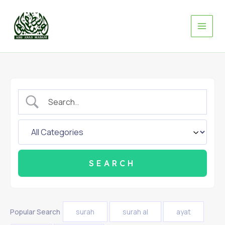
Skip
to
content
Popular Search
surah
surah al
ayat