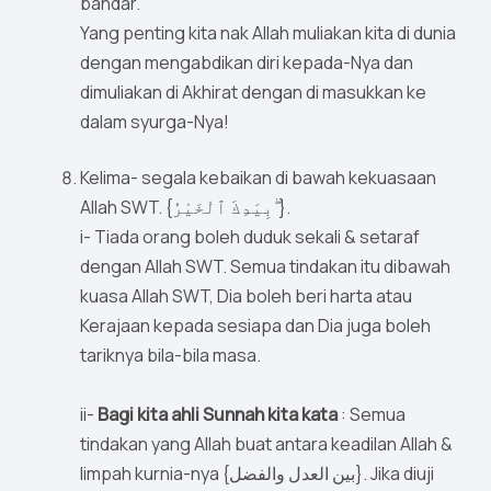
bandar.
Yang penting kita nak Allah muliakan kita di dunia
dengan mengabdikan diri kepada-Nya dan
dimuliakan di Akhirat dengan di masukkan ke
dalam syurga-Nya!
Kelima- segala kebaikan di bawah kekuasaan
Allah SWT. {بِيَدِكَ ٱلْخَيْرُ ۖ}.
i- Tiada orang boleh duduk sekali & setaraf
dengan Allah SWT. Semua tindakan itu dibawah
kuasa Allah SWT, Dia boleh beri harta atau
Kerajaan kepada sesiapa dan Dia juga boleh
tariknya bila-bila masa.
ii-
Bagi kita ahli Sunnah kita kata
: Semua
tindakan yang Allah buat antara keadilan Allah &
limpah kurnia-nya {بين العدل والفضل}. Jika diuji