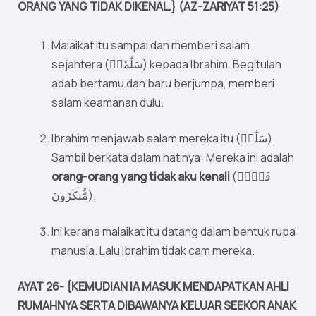
ORANG YANG TIDAK DIKENAL.} (AZ-ZARIYAT 51:25)
Malaikat itu sampai dan memberi salam
sejahtera (سَلَٰمٗاۖ) kepada Ibrahim. Begitulah
adab bertamu dan baru berjumpa, memberi
salam keamanan dulu.
Ibrahim menjawab salam mereka itu (سَلَٰمٞ).
Sambil berkata dalam hatinya: Mereka ini adalah
orang-orang yang tidak aku kenali
(قَوۡمٞ
مُّنكَرُونَ).
Ini kerana malaikat itu datang dalam bentuk rupa
manusia. Lalu Ibrahim tidak cam mereka.
AYAT 26- {KEMUDIAN IA MASUK MENDAPATKAN AHLI
RUMAHNYA SERTA DIBAWANYA KELUAR SEEKOR ANAK