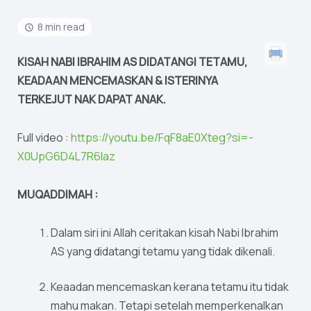
8 min read
KISAH NABI IBRAHIM AS DIDATANGI TETAMU,
KEADAAN MENCEMASKAN & ISTERINYA
TERKEJUT NAK DAPAT ANAK.
Full video :
https://youtu.be/FqF8aE0Xteg?si=-
X0UpG6D4L7R6laz
MUQADDIMAH :
Dalam siri ini Allah ceritakan kisah Nabi Ibrahim
AS yang didatangi tetamu yang tidak dikenali.
Keaadan mencemaskan kerana tetamu itu tidak
mahu makan. Tetapi setelah memperkenalkan