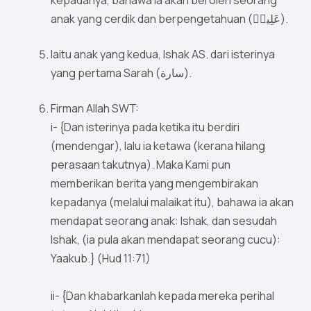
kepadanya, bahawa ia akan beroleh seorang
anak yang cerdik dan berpengetahuan (عَلِيمٖ).
Iaitu anak yang kedua, Ishak AS. dari isterinya
yang pertama Sarah (سارة).
Firman Allah SWT:
i- {Dan isterinya pada ketika itu berdiri
(mendengar), lalu ia ketawa (kerana hilang
perasaan takutnya). Maka Kami pun
memberikan berita yang mengembirakan
kepadanya (melalui malaikat itu), bahawa ia akan
mendapat seorang anak: Ishak, dan sesudah
Ishak, (ia pula akan mendapat seorang cucu):
Yaakub.} (Hud 11:71)
ii- {Dan khabarkanlah kepada mereka perihal