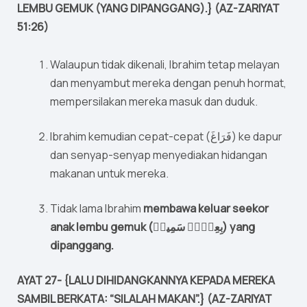
LEMBU GEMUK (YANG DIPANGGANG).} (AZ-ZARIYAT
51:26)
Walaupun tidak dikenali, Ibrahim tetap melayan
dan menyambut mereka dengan penuh hormat,
mempersilakan mereka masuk dan duduk.
Ibrahim kemudian cepat-cepat (فَرَاغَ) ke dapur
dan senyap-senyap menyediakan hidangan
makanan untuk mereka.
Tidak lama Ibrahim
membawa keluar seekor
anak lembu gemuk (بِعِجۡلٖ سَمِينٖ) yang
dipanggang.
AYAT 27- {LALU DIHIDANGKANNYA KEPADA MEREKA
SAMBIL BERKATA: “SILALAH MAKAN”.} (AZ-ZARIYAT