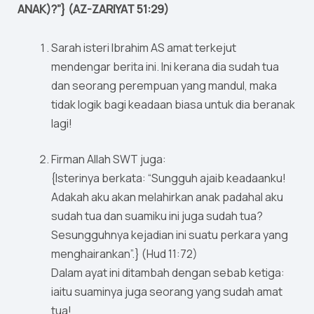
ANAK)?”} (AZ-ZARIYAT 51:29)
Sarah isteri Ibrahim AS amat terkejut
mendengar berita ini. Ini kerana dia sudah tua
dan seorang perempuan yang mandul, maka
tidak logik bagi keadaan biasa untuk dia beranak
lagi!
Firman Allah SWT juga:
{Isterinya berkata: “Sungguh ajaib keadaanku!
Adakah aku akan melahirkan anak padahal aku
sudah tua dan suamiku ini juga sudah tua?
Sesungguhnya kejadian ini suatu perkara yang
menghairankan”.} (Hud 11:72)
Dalam ayat ini ditambah dengan sebab ketiga:
iaitu suaminya juga seorang yang sudah amat
tua!