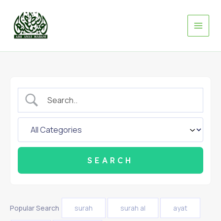
Skip
to
content
Popular Search
surah
surah al
ayat