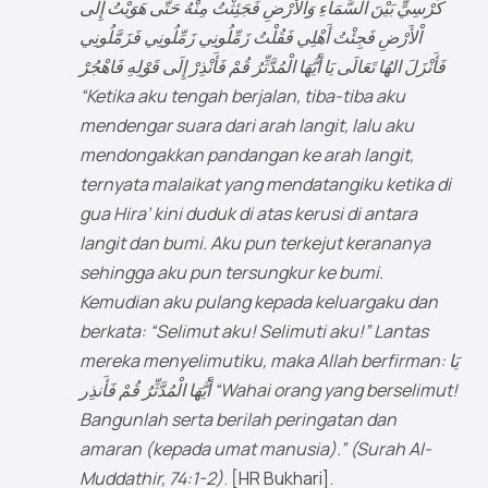
كُرْسِيٍّ بَيْنَ السَّمَاءِ وَاْلأَرْضِ فَجَئِثْتُ مِنْهُ حَتَّى هَوَيْتُ إِلَى
اْلأَرْضِ فَجِئْتُ أَهْلِي فَقُلْتُ زَمِّلُونِي زَمِّلُونِي فَزَمَّلُونِي
فَأَنْزَلَ الهُا تَعَالَى يَا أَيُّهَا الْمُدَّثِّرُ قُمْ فَأَنْذِرْ إِلَى قَوْلِهِ فَاهْجُرْ
“Ketika aku tengah berjalan, tiba-tiba aku
mendengar suara dari arah langit, lalu aku
mendongakkan pandangan ke arah langit,
ternyata malaikat yang mendatangiku ketika di
gua Hira’ kini duduk di atas kerusi di antara
langit dan bumi. Aku pun terkejut kerananya
sehingga aku pun tersungkur ke bumi.
Kemudian aku pulang kepada keluargaku dan
berkata: “Selimut aku! Selimuti aku!” Lantas
mereka menyelimutiku, maka Allah berfirman: يَا
أَيُّهَا الْمُدَّثِّرُ قُمْ فَأَنذِر “Wahai orang yang berselimut!
Bangunlah serta berilah peringatan dan
amaran (kepada umat manusia).” (Surah Al-
Muddathir, 74:1-2)
. [HR Bukhari].