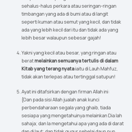
sehalus-halus perkara atau seringan-ringan
timbangan yang ada di bumi atau di langit
seperti kuman atau semut yang kecil, dan tidak
ada yang lebih kecil dari itu dan tidak ada yang
lebih besar walaupun sebesar gajah!
Yakni yang kecil atau besar, yang ringan atau
berat
melainkan semuanya tertulis di dalam
Kitab yang terang nyata
iaitu di Lauh Mahfuz,
tidak akan terlepas atau tertinggal satupun!
Ayat ini ditafsirkan dengan firman Allah ini:
{Dan pada sisi Allah jualah anak kunci
perbendaharaan segala yang ghaib, tiada
sesiapa yang mengetahuinya melainkan Dia lah
sahaja; dan Ia mengetahui apa yang ada di darat
dan di laut; dan tidak gugur sehelai daun pun