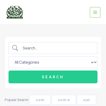
Skip
to
content
Popular Search
surah
surah al
ayat