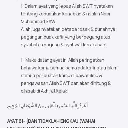
i- Dalam ayat yang lepas Allah SWT nyatakan
tentang kedudukan kenabian & risalah Nabi
Muhammad SAW.
Allah juga nyatakan betapa rosak & punahnya
pegangan puak kafir yang berpegang atas
syubhah keraguan & syahwat kerakusan!
ii- Maka datang ayat ini Allah peringatkan
bahawa kamu semua sama ada kafir atau Islam,
semua perbuatan kamu di bawah ilmu &
pengawasan Allah SWT dan akan dihitung &
dihisab di Akhirat kelak!
أَعُوذُ بِاَللَّهِ السَّمِيعِ الْعَلِيمِ مِنْ الشَّيْطَانِ الرَّجِيمِ
AYAT 61- {DAN TIDAKLAH ENGKAU (WAHAI