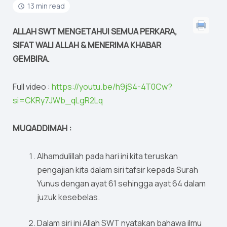
13 min read
ALLAH SWT MENGETAHUI SEMUA PERKARA,
SIFAT WALI ALLAH & MENERIMA KHABAR
GEMBIRA.
Full video :
https://youtu.be/h9jS4-4T0Cw?
si=CKRy7JWb_qLgR2Lq
MUQADDIMAH :
Alhamdulillah pada hari ini kita teruskan
pengajian kita dalam siri tafsir kepada Surah
Yunus dengan ayat 61 sehingga ayat 64 dalam
juzuk kesebelas.
Dalam siri ini Allah SWT nyatakan bahawa ilmu