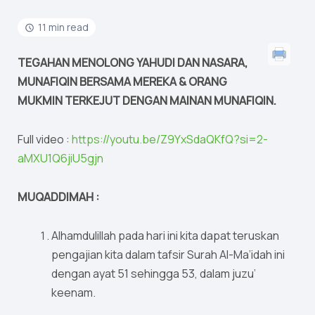
11 min read
TEGAHAN MENOLONG YAHUDI DAN NASARA,
MUNAFIQIN BERSAMA MEREKA & ORANG
MUKMIN TERKEJUT DENGAN MAINAN MUNAFIQIN.
Full video :
https://youtu.be/Z9YxSdaQKfQ?si=2-
aMXU1Q6jiU5gjn
MUQADDIMAH :
Alhamdulillah pada hari ini kita dapat teruskan
pengajian kita dalam tafsir Surah Al-Ma’idah ini
dengan ayat 51 sehingga 53, dalam juzu’
keenam.