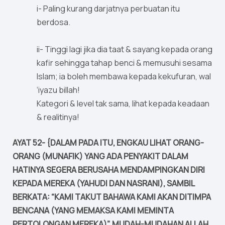
i- Paling kurang darjatnya perbuatan itu
berdosa.
ii- Tinggi lagi jika dia taat & sayang kepada orang
kafir sehingga tahap benci & memusuhi sesama
Islam; ia boleh membawa kepada kekufuran, wal
‘iyazu billah!
Kategori & level tak sama, lihat kepada keadaan
& realitinya!
AYAT 52- {DALAM PADA ITU, ENGKAU LIHAT ORANG-
ORANG (MUNAFIK) YANG ADA PENYAKIT DALAM
HATINYA SEGERA BERUSAHA MENDAMPINGKAN DIRI
KEPADA MEREKA (YAHUDI DAN NASRANI), SAMBIL
BERKATA: “KAMI TAKUT BAHAWA KAMI AKAN DITIMPA
BENCANA (YANG MEMAKSA KAMI MEMINTA
PERTOLONGAN MEREKA)”. MUDAH-MUDAHAN ALLAH