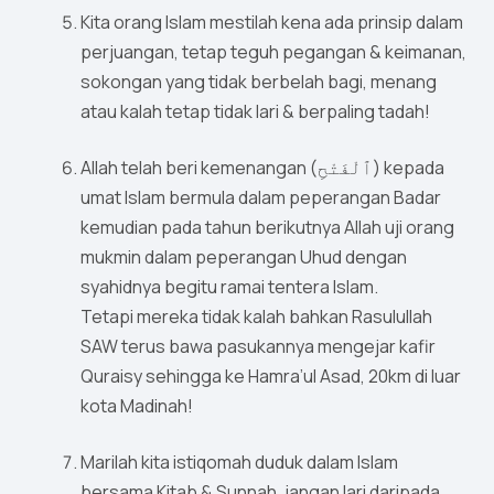
Kita orang Islam mestilah kena ada prinsip dalam
perjuangan, tetap teguh pegangan & keimanan,
sokongan yang tidak berbelah bagi, menang
atau kalah tetap tidak lari & berpaling tadah!
Allah telah beri kemenangan (ٱلْفَتْحِ) kepada
umat Islam bermula dalam peperangan Badar
kemudian pada tahun berikutnya Allah uji orang
mukmin dalam peperangan Uhud dengan
syahidnya begitu ramai tentera Islam.
Tetapi mereka tidak kalah bahkan Rasulullah
SAW terus bawa pasukannya mengejar kafir
Quraisy sehingga ke Hamra’ul Asad, 20km di luar
kota Madinah!
Marilah kita istiqomah duduk dalam Islam
bersama Kitab & Sunnah, jangan lari daripada