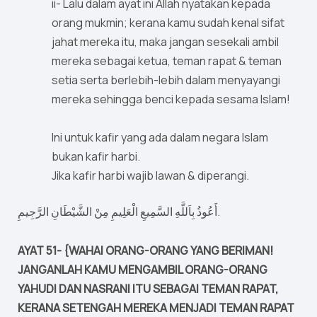
ii- Lalu dalam ayat ini Allah nyatakan kepada
orang mukmin; kerana kamu sudah kenal sifat
jahat mereka itu, maka jangan sesekali ambil
mereka sebagai ketua, teman rapat & teman
setia serta berlebih-lebih dalam menyayangi
mereka sehingga benci kepada sesama Islam!
Ini untuk kafir yang ada dalam negara Islam
bukan kafir harbi.
Jika kafir harbi wajib lawan & diperangi.
أَعُوذُ بِاَللَّهِ السَّمِيعِ الْعَلِيمِ مِنْ الشَّيْطَانِ الرَّجِيمِ.
AYAT 51- {WAHAI ORANG-ORANG YANG BERIMAN!
JANGANLAH KAMU MENGAMBIL ORANG-ORANG
YAHUDI DAN NASRANI ITU SEBAGAI TEMAN RAPAT,
KERANA SETENGAH MEREKA MENJADI TEMAN RAPAT