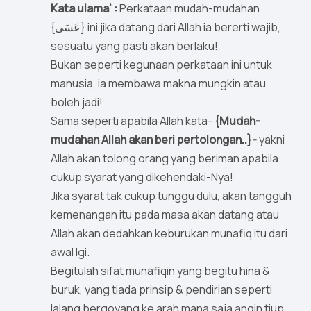
Kata ulama’ :
Perkataan mudah-mudahan
{عَسَى} ini jika datang dari Allah ia bererti wajib,
sesuatu yang pasti akan berlaku!
Bukan seperti kegunaan perkataan ini untuk
manusia, ia membawa makna mungkin atau
boleh jadi!
Sama seperti apabila Allah kata-
{Mudah-
mudahan Allah akan beri pertolongan..}-
yakni
Allah akan tolong orang yang beriman apabila
cukup syarat yang dikehendaki-Nya!
Jika syarat tak cukup tunggu dulu, akan tangguh
kemenangan itu pada masa akan datang atau
Allah akan dedahkan keburukan munafiq itu dari
awal lgi.
Begitulah sifat munafiqin yang begitu hina &
buruk, yang tiada prinsip & pendirian seperti
lalang bergoyang ke arah mana saja angin tiup,