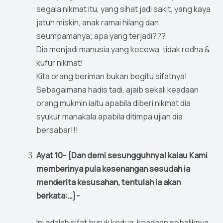
segala nikmat itu, yang sihat jadi sakit, yang kaya
jatuh miskin, anak ramai hilang dan
seumpamanya; apa yang terjadi???
Dia menjadi manusia yang kecewa, tidak redha &
kufur nikmat!
Kita orang beriman bukan begitu sifatnya!
Sebagaimana hadis tadi, ajaib sekali keadaan
orang mukmin iaitu apabila diberi nikmat dia
syukur manakala apabila ditimpa ujian dia
bersabar!!!
Ayat 10- {Dan demi sesungguhnya! kalau Kami
memberinya pula kesenangan sesudah ia
menderita kesusahan, tentulah ia akan
berkata:…}-
Ini adalah sifat buruk kedua, keadaan sebaliknya