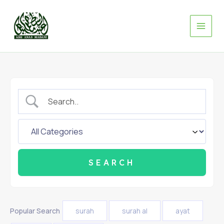
Skip
to
content
Popular Search
surah
surah al
ayat