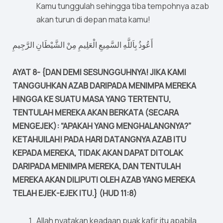
Kamu tunggulah sehingga tiba tempohnya azab
akan turun di depan mata kamu!
أَعُوذُ بِاَللَّهِ السَّمِيعِ الْعَلِيمِ مِنْ الشَّيْطَانِ الرَّجِيمِ
AYAT 8- {DAN DEMI SESUNGGUHNYA! JIKA KAMI
TANGGUHKAN AZAB DARIPADA MENIMPA MEREKA
HINGGA KE SUATU MASA YANG TERTENTU,
TENTULAH MEREKA AKAN BERKATA (SECARA
MENGEJEK): “APAKAH YANG MENGHALANGNYA?”
KETAHUILAH! PADA HARI DATANGNYA AZAB ITU
KEPADA MEREKA, TIDAK AKAN DAPAT DITOLAK
DARIPADA MENIMPA MEREKA, DAN TENTULAH
MEREKA AKAN DILIPUTI OLEH AZAB YANG MEREKA
TELAH EJEK-EJEK ITU.} (HUD 11:8)
Allah nyatakan keadaan puak kafir itu apabila