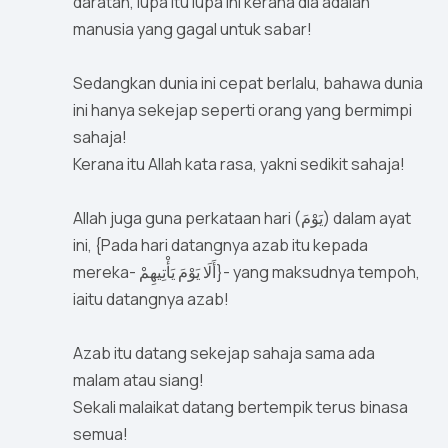
daratan, lupa itu lupa ini kerana dia adalah
manusia yang gagal untuk sabar!
Sedangkan dunia ini cepat berlalu, bahawa dunia
ini hanya sekejap seperti orang yang bermimpi
sahaja!
Kerana itu Allah kata rasa, yakni sedikit sahaja!
Allah juga guna perkataan hari (يَوْمَ) dalam ayat
ini, {Pada hari datangnya azab itu kepada
mereka- أَلَا يَوْمَ يَأْتِيهِمْ}- yang maksudnya tempoh,
iaitu datangnya azab!
Azab itu datang sekejap sahaja sama ada
malam atau siang!
Sekali malaikat datang bertempik terus binasa
semua!