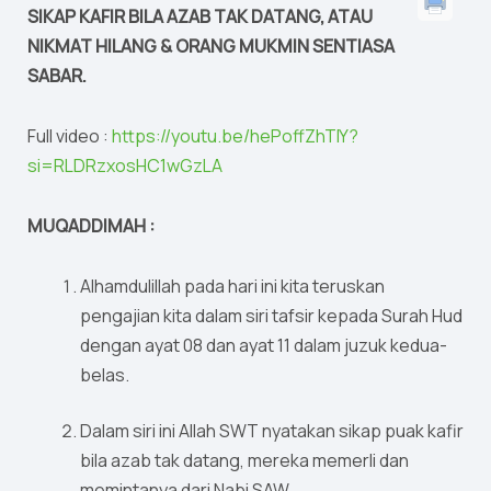
SIKAP KAFIR BILA AZAB TAK DATANG, ATAU
NIKMAT HILANG & ORANG MUKMIN SENTIASA
SABAR.
Full video :
https://youtu.be/hePoffZhTIY?
si=RLDRzxosHC1wGzLA
MUQADDIMAH :
Alhamdulillah pada hari ini kita teruskan
pengajian kita dalam siri tafsir kepada Surah Hud
dengan ayat 08 dan ayat 11 dalam juzuk kedua-
belas.
Dalam siri ini Allah SWT nyatakan sikap puak kafir
bila azab tak datang, mereka memerli dan
memintanya dari Nabi SAW