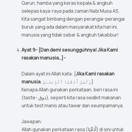
Qarun, hamba yang keras kepala & angkuh
selepas kaya-raya pada zaman Nabi Musa AS.
Kita sangat bimbang dengan perangai-perangai
buruk yang ada dalam masyarakat kita hari ini,
manusia yang tidak sabar & angkuh takabbur!
Ayat 9- {Dan demi sesungguhnya! Jika Kami
rasakan manusia…}-
Dalam ayat ini Allah kata: {
Jika Kami rasakan
manusia
, وَلَئِنْ أَذَقْنَا ٱلْإِنسَـٰنَ}
Kenapa Allah gunakan perkataan, beri rasa ini
(taste- ذوق), seperti kita rasa sedikit makanan
untuk test manis atau tawar dan seumpamanya.
Jawapan:
Allah gunakan perkataan rasa (أَذَقْنَا) di sini untuk