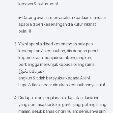
kecewa & putus-asa!
ii- Datang ayat ini menyatakan keadaan manusia
apabila diberi kesenangan dia kufur nikmat
pula!!!!
Yakni apabila diberi kesenangan selepas
kesempitan & kesusahan, dia dengan penuh
kegembiraan menjadi sombong angkuh,
berbangga menunjuk kepada orang ramai,
{لَفَرِحٌۭ فَخُورٌ}
angkuh & tidak bersyukur kepada Allah!
Lupa & tidak sedar diri akan kesusahannya dulu!
Dia lupa akan perjalanan hidup atas dunia ini
yang sentiasa bertukar ganti, pagi petang siang
malam, sejuk panas dingin hujan; semuanya silih