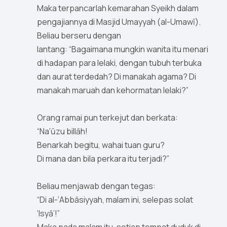
Maka terpancarlah kemarahan Syeikh dalam
pengajiannya di Masjid Umayyah (al-Umawī).
Beliau berseru dengan
lantang: “Bagaimana mungkin wanita itu menari
di hadapan para lelaki, dengan tubuh terbuka
dan aurat terdedah? Di manakah agama? Di
manakah maruah dan kehormatan lelaki?”
Orang ramai pun terkejut dan berkata:
“Na‘ūzu billāh!
Benarkah begitu, wahai tuan guru?
Di mana dan bila perkara itu terjadi?”
Beliau menjawab dengan tegas:
“Di al-‘Abbāsiyyah, malam ini, selepas solat
‘Isyā’!”