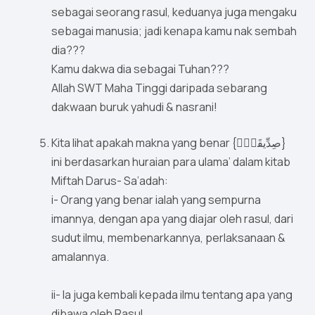
sebagai seorang rasul, keduanya juga mengaku
sebagai manusia; jadi kenapa kamu nak sembah
dia???
Kamu dakwa dia sebagai Tuhan???
Allah SWT Maha Tinggi daripada sebarang
dakwaan buruk yahudi & nasrani!
Kita lihat apakah makna yang benar {صِدِّيقَةٌۭ}
ini berdasarkan huraian para ulama’ dalam kitab
Miftah Darus- Sa’adah:
i- Orang yang benar ialah yang sempurna
imannya, dengan apa yang diajar oleh rasul, dari
sudut ilmu, membenarkannya, perlaksanaan &
amalannya.
ii- Ia juga kembali kepada ilmu tentang apa yang
dibawa oleh Rasul.