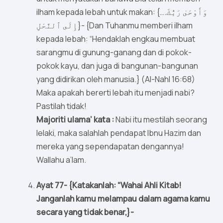
ilham kepada lebah untuk makan: {….وَأَوْحَىٰ رَبُّكَ
إِلَى ٱلنَّحْلِ}- {Dan Tuhanmu memberi ilham
kepada lebah: “Hendaklah engkau membuat
sarangmu di gunung-ganang dan di pokok-
pokok kayu, dan juga di bangunan-bangunan
yang didirikan oleh manusia.} (Al-Nahl 16:68)
Maka apakah bererti lebah itu menjadi nabi?
Pastilah tidak!
Majoriti ulama’ kata :
Nabi itu mestilah seorang
lelaki, maka salahlah pendapat Ibnu Hazim dan
mereka yang sependapatan dengannya!
Wallahu a’lam.
Ayat 77- {Katakanlah: “Wahai Ahli Kitab!
Janganlah kamu melampau dalam agama kamu
secara yang tidak benar,}-