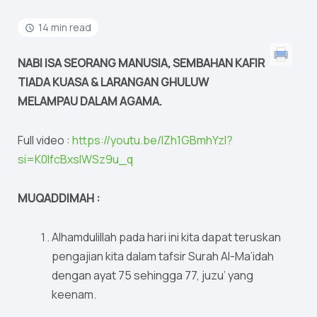
14 min read
NABI ISA SEORANG MANUSIA, SEMBAHAN KAFIR
TIADA KUASA & LARANGAN GHULUW
MELAMPAU DALAM AGAMA.
Full video :
https://youtu.be/lZh1GBmhYzI?
si=K0IfcBxslWSz9u_q
MUQADDIMAH :
Alhamdulillah pada hari ini kita dapat teruskan
pengajian kita dalam tafsir Surah Al-Ma’idah
dengan ayat 75 sehingga 77, juzu’ yang
keenam.