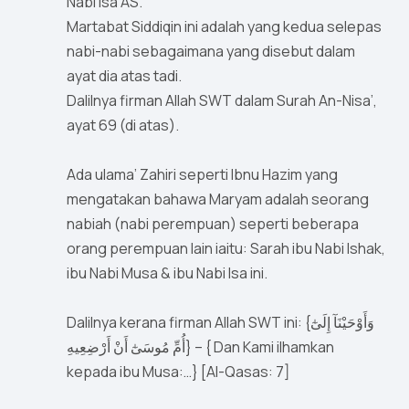
Nabi Isa AS.
Martabat Siddiqin ini adalah yang kedua selepas
nabi-nabi sebagaimana yang disebut dalam
ayat dia atas tadi.
Dalilnya firman Allah SWT dalam Surah An-Nisa’,
ayat 69 (di atas).
Ada ulama’ Zahiri seperti Ibnu Hazim yang
mengatakan bahawa Maryam adalah seorang
nabiah (nabi perempuan) seperti beberapa
orang perempuan lain iaitu: Sarah ibu Nabi Ishak,
ibu Nabi Musa & ibu Nabi Isa ini.
Dalilnya kerana firman Allah SWT ini: {وَأَوْحَيْنَآ إِلَىٰٓ
أُمِّ مُوسَىٰٓ أَنْ أَرْضِعِيهِ} – { Dan Kami ilhamkan
kepada ibu Musa:…} [Al-Qasas: 7]