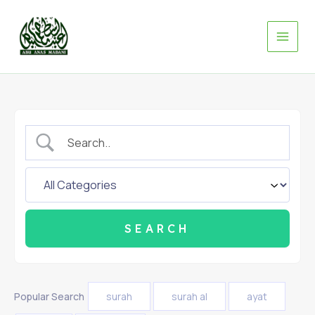
Skip
to
content
Popular Search
surah
surah al
ayat