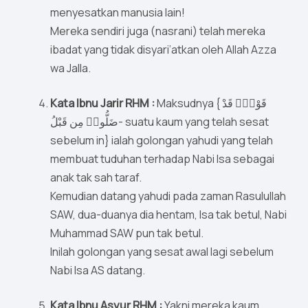
menyesatkan manusia lain!
Mereka sendiri juga (nasrani) telah mereka
ibadat yang tidak disyari’atkan oleh Allah Azza
wa Jalla.
Kata Ibnu Jarir RHM :
Maksudnya { قَوْمٍۢ قَدْ
ضَلُّوا۟ مِن قَبْلُ- suatu kaum yang telah sesat
sebelum in} ialah golongan yahudi yang telah
membuat tuduhan terhadap Nabi Isa sebagai
anak tak sah taraf.
Kemudian datang yahudi pada zaman Rasulullah
SAW, dua-duanya dia hentam, Isa tak betul, Nabi
Muhammad SAW pun tak betul.
Inilah golongan yang sesat awal lagi sebelum
Nabi Isa AS datang.
Kata Ibnu Asyur RHM :
Yakni mereka kaum