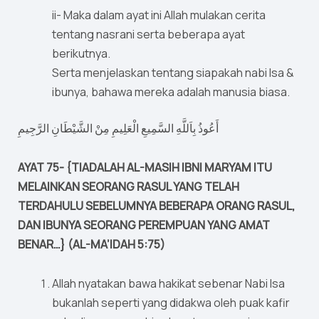
ii- Maka dalam ayat ini Allah mulakan cerita
tentang nasrani serta beberapa ayat
berikutnya.
Serta menjelaskan tentang siapakah nabi Isa &
ibunya, bahawa mereka adalah manusia biasa.
أَعُوذُ بِاَللَّهِ السَّمِيعِ الْعَلِيمِ مِنْ الشَّيْطَانِ الرَّجِيمِ
AYAT 75- {TIADALAH AL-MASIH IBNI MARYAM ITU
MELAINKAN SEORANG RASUL YANG TELAH
TERDAHULU SEBELUMNYA BEBERAPA ORANG RASUL,
DAN IBUNYA SEORANG PEREMPUAN YANG AMAT
BENAR…} (AL-MA’IDAH 5:75)
Allah nyatakan bawa hakikat sebenar Nabi Isa
bukanlah seperti yang didakwa oleh puak kafir