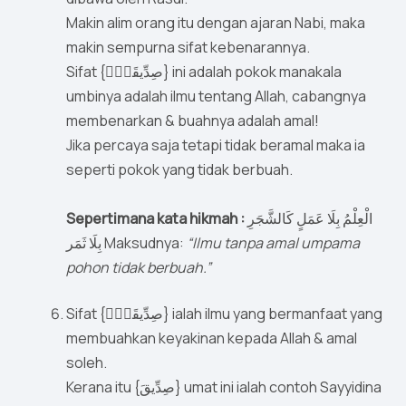
Makin alim orang itu dengan ajaran Nabi, maka
makin sempurna sifat kebenarannya.
Sifat {صِدِّيقَةٌۭ} ini adalah pokok manakala
umbinya adalah ilmu tentang Allah, cabangnya
membenarkan & buahnya adalah amal!
Jika percaya saja tetapi tidak beramal maka ia
seperti pokok yang tidak berbuah.
Sepertimana kata hikmah :
الْعِلْمُ بِلَا عَمَلٍ كَالشَّجَرِ
بِلَا ثَمَر Maksudnya:
“Ilmu tanpa amal umpama
pohon tidak berbuah.”
Sifat {صِدِّيقَةٌۭ} ialah ilmu yang bermanfaat yang
membuahkan keyakinan kepada Allah & amal
soleh.
Kerana itu {صِدِّيقَ} umat ini ialah contoh Sayyidina