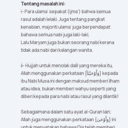
Tentang masalah ini:
i- Para ulama’ sepakat (ijma’) bahwa semua
rasul adalah lelaki. Juga tentang pangkat
kenabian, majoriti ulama’ juga berpendapat
bahawa semua nabi juga laki-laki,
Lalu Maryam juga bukan seorang nabi kerana
tidak ada nabi dari kalangan wanita.
ii- Hujjah untuk menolak dalil yang mereka itu,
Allah menggunakan perkataan {وَأَوْحَيْنَآ} kepada
ibu Nabi Musa ini dengan maksud memberi ilham
atau idea, bukan memberi wahyu seperti yang
diberi kepada para nabi atau rasul yang dilantik!
Sebagaimana dalam satu ayat al-Quran lain;
Allah juga menggunakan perkataan {وَأَوْحَىٰ} ini
untuk menyatakan bahawa Dia telah memberi