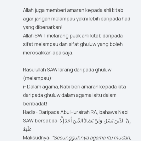
Allah juga memberi amaran kepada ahli kitab
agar jangan melampau yakni lebih daripada had
yang dibenarkan!
Allah SWT melarang puak ahli kitab daripada
sifat melampau dan sifat ghuluw yang boleh
merosakkan apa saja.
Rasulullah SAW larang daripada ghuluw
(melampau):
i- Dalam agama, Nabi beri amaran kepada kita
daripada ghuluw dalam agama iaitu dalam
beribadat!
Hadis- Daripada Abu Hurairah RA, bahawa Nabi
SAW bersabda: إِنَّ الدِّينَ يُسْرٌ، وَلَنْ يُشَادَّ الدِّينَ أَحَدٌ إِلَّا
غَلَبَهُ
Maksudnya:
“Sesungguhnya agama itu mudah,