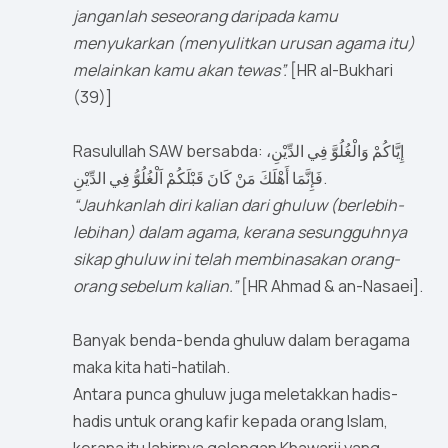
janganlah seseorang daripada kamu
menyukarkan (menyulitkan urusan agama itu)
melainkan kamu akan tewas”.
[HR al-Bukhari
(39)]
Rasulullah SAW bersabda: إِيَّاكُمْ وَالْغُلُوَّ فِي الدِّيْنِ،
فَإِنَّمَا أَهْلَكَ مَنْ كَانَ قَبْلَكُمْ اَلْغُلُوُّ فِي الدِّيْنِ.
“Jauhkanlah diri kalian dari ghuluw (berlebih-
lebihan) dalam agama, kerana sesungguhnya
sikap ghuluw ini telah membinasakan orang-
orang sebelum kalian.”
[HR Ahmad & an-Nasaei].
Banyak benda-benda ghuluw dalam beragama
maka kita hati-hatilah.
Antara punca ghuluw juga meletakkan hadis-
hadis untuk orang kafir kepada orang Islam,