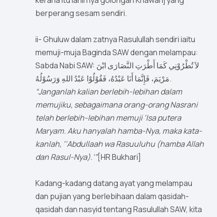
kerana itu lahirnya golongan Khawarij yang
berperang sesam sendiri.
ii- Ghuluw dalam zatnya Rasulullah sendiri iaitu
memuji-muja Baginda SAW dengan melampau:
Sabda Nabi SAW: لاَ تُطْرُوْنِي كَمَا أَطْرَتِ النَّصَارَى ابْنَ
مَرْيَمَ، فَإِنَّمَا أَنَا عَبْدُهُ، فَقُوْلُوْا عَبْدُ اللهِ وَرَسُوْلُهُ.
“Janganlah kalian berlebih-lebihan dalam
memujiku, sebagaimana orang-orang Nasrani
telah berlebih-lebihan memuji ‘Isa putera
Maryam. Aku hanyalah hamba-Nya, maka kata-
kanlah, ‘‘Abdullaah wa Rasuuluhu (hamba Allah
dan Rasul-Nya).’”
[HR Bukhari]
Kadang-kadang datang ayat yang melampau
dan pujian yang berlebihaan dalam qasidah-
qasidah dan nasyid tentang Rasulullah SAW, kita