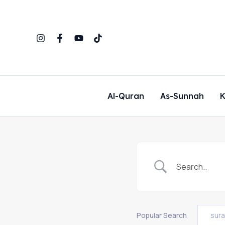
Skip
to
content
Al-Quran
As-Sunnah
K
Popular Search
sur