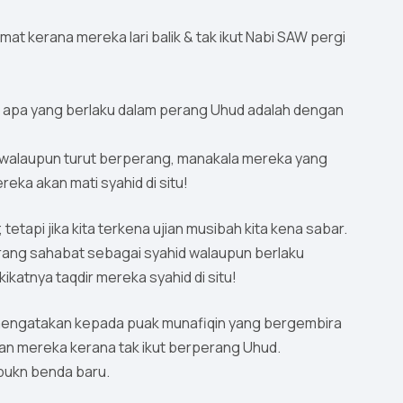
t kerana mereka lari balik & tak ikut Nabi SAW pergi
awa apa yang berlaku dalam perang Uhud adalah dengan
uka walaupun turut berperang, manakala mereka yang
reka akan mati syahid di situ!
etapi jika kita terkena ujian musibah kita kena sabar.
70 orang sahabat sebagai syahid walaupun berlaku
ikatnya taqdir mereka syahid di situ!
k mengatakan kepada puak munafiqin yang bergembira
n mereka kerana tak ikut berperang Uhud.
a bukn benda baru.