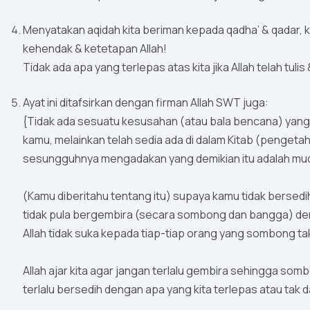
Menyatakan aqidah kita beriman kepada qadha’ & qadar, 
kehendak & ketetapan Allah!
Tidak ada apa yang terlepas atas kita jika Allah telah tulis
Ayat ini ditafsirkan dengan firman Allah SWT juga:
{Tidak ada sesuatu kesusahan (atau bala bencana) yang d
kamu, melainkan telah sedia ada di dalam Kitab (penget
sesungguhnya mengadakan yang demikian itu adalah mudah
(Kamu diberitahu tentang itu) supaya kamu tidak bersedih
tidak pula bergembira (secara sombong dan bangga) den
Allah tidak suka kepada tiap-tiap orang yang sombong tak
Allah ajar kita agar jangan terlalu gembira sehingga so
terlalu bersedih dengan apa yang kita terlepas atau tak d