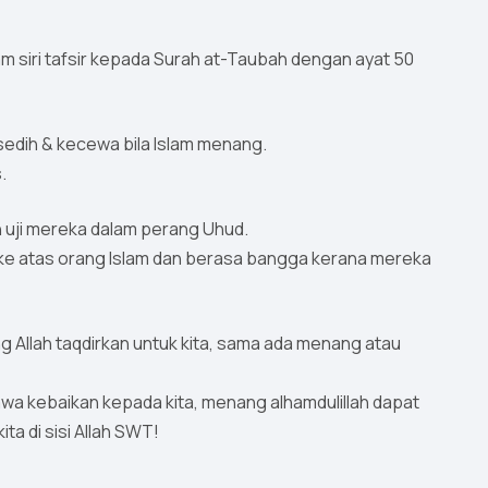
alam siri tafsir kepada Surah at-Taubah dengan ayat 50
 sedih & kecewa bila Islam menang.
.
ah uji mereka dalam perang Uhud.
e atas orang Islam dan berasa bangga kerana mereka
 Allah taqdirkan untuk kita, sama ada menang atau
a kebaikan kepada kita, menang alhamdulillah dapat
ita di sisi Allah SWT!