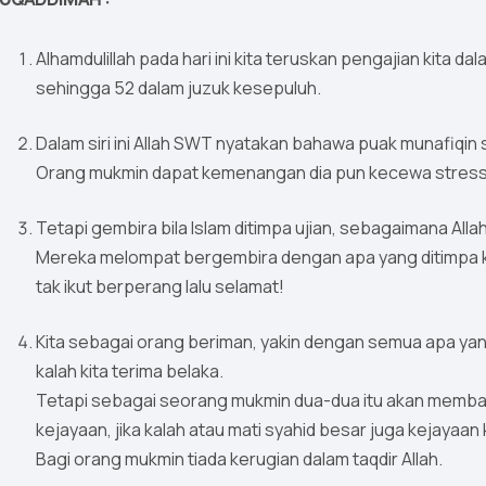
Alhamdulillah pada hari ini kita teruskan pengajian kita d
sehingga 52 dalam juzuk kesepuluh.
Dalam siri ini Allah SWT nyatakan bahawa puak munafiqin
Orang mukmin dapat kemenangan dia pun kecewa stress
Tetapi gembira bila Islam ditimpa ujian, sebagaimana All
Mereka melompat bergembira dengan apa yang ditimpa k
tak ikut berperang lalu selamat!
Kita sebagai orang beriman, yakin dengan semua apa yang
kalah kita terima belaka.
Tetapi sebagai seorang mukmin dua-dua itu akan membaw
kejayaan, jika kalah atau mati syahid besar juga kejayaan k
Bagi orang mukmin tiada kerugian dalam taqdir Allah.