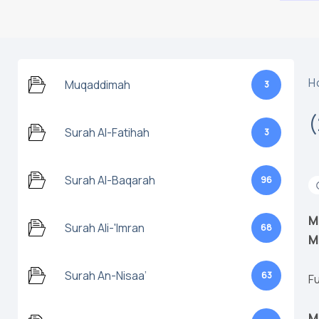
H
Muqaddimah
3
Surah Al-Fatihah
3
Surah Al-Baqarah
96
M
Surah Ali-'Imran
68
M
Surah An-Nisaa’
63
Fu
M