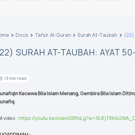
ome
Docs
Tafsir Al-Quran
Surah At-Taubah
(22)
(22) SURAH AT-TAUBAH: AYAT 50
13 min read
unafiqin Kecewa Bila Islam Menang, Gembira Bila Islam Ditimp
unafiq.
ll video :
https://youtu.be/cseoQ9ftxLg?si=9UEjTII1Ho2WA_
UQADDIMAH :