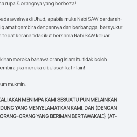
uma rupa & orangnya yang berbeza!
da awalnya di Uhud, apabila muka Nabi SAW berdarah-
afiq amat gembira dengannya dan berbangga, bersyukur
tepat kerana tidak ikut bersama Nabi SAW keluar
akinan mereka bahawa orang Islam itu tidak boleh
bira jika mereka dibelasah kafir lain!
aum mukmin.
KALI AKAN MENIMPA KAMI SESUATU PUN MELAINKAN
LINDUNG YANG MENYELAMATKAN KAMI, DAN (DENGAN
ORANG-ORANG YANG BERIMAN BERTAWAKAL”.} (AT-