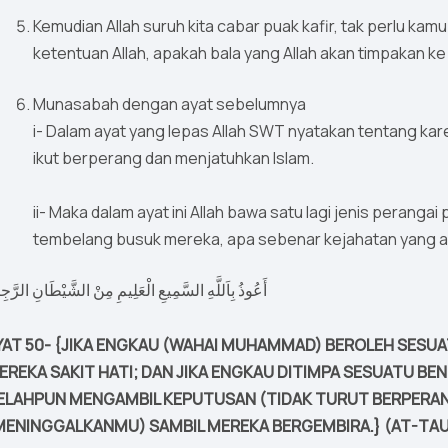
Kemudian Allah suruh kita cabar puak kafir, tak perlu ka
ketentuan Allah, apakah bala yang Allah akan timpakan ke 
Munasabah dengan ayat sebelumnya
i- Dalam ayat yang lepas Allah SWT nyatakan tentang kare
ikut berperang dan menjatuhkan Islam.
ii- Maka dalam ayat ini Allah bawa satu lagi jenis peran
tembelang busuk mereka, apa sebenar kejahatan yang ad
أَعُوذُ بِاَللَّهِ السَّمِيعِ الْعَلِيمِ مِنْ الشَّيْطَانِ الرَّجِ
YAT 50- {JIKA ENGKAU (WAHAI MUHAMMAD) BEROLEH SESUA
EREKA SAKIT HATI; DAN JIKA ENGKAU DITIMPA SESUATU B
ELAHPUN MENGAMBIL KEPUTUSAN (TIDAK TURUT BERPERANG
MENINGGALKANMU) SAMBIL MEREKA BERGEMBIRA.} (AT-TAU