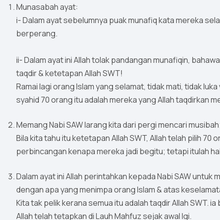
Munasabah ayat:
i- Dalam ayat sebelumnya puak munafiq kata mereka selama
berperang.
ii- Dalam ayat ini Allah tolak pandangan munafiqin, bah
taqdir & ketetapan Allah SWT!
Ramai lagi orang Islam yang selamat, tidak mati, tidak l
syahid 70 orang itu adalah mereka yang Allah taqdirkan me
Memang Nabi SAW larang kita dari pergi mencari musibah; t
Bila kita tahu itu ketetapan Allah SWT, Allah telah pilih 
perbincangan kenapa mereka jadi begitu; tetapi itulah hak
Dalam ayat ini Allah perintahkan kepada Nabi SAW untu
dengan apa yang menimpa orang Islam & atas keselamata
Kita tak pelik kerana semua itu adalah taqdir Allah SWT. i
Allah telah tetapkan di Lauh Mahfuz sejak awal lgi.