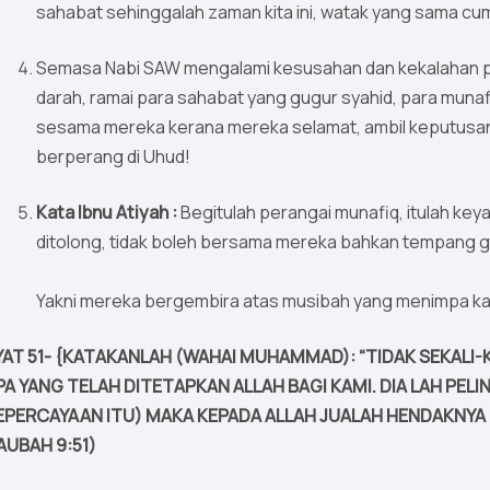
sahabat sehinggalah zaman kita ini, watak yang sama c
Semasa Nabi SAW mengalami kesusahan dan kekalahan pa
darah, ramai para sahabat yang gugur syahid, para mun
sesama mereka kerana mereka selamat, ambil keputusan 
berperang di Uhud!
Kata Ibnu Atiyah :
Begitulah perangai munafiq, itulah key
ditolong, tidak boleh bersama mereka bahkan tempang gem
Yakni mereka bergembira atas musibah yang menimpa k
YAT 51- {KATAKANLAH (WAHAI MUHAMMAD): “TIDAK SEKALI-
PA YANG TELAH DITETAPKAN ALLAH BAGI KAMI. DIA LAH PE
EPERCAYAAN ITU) MAKA KEPADA ALLAH JUALAH HENDAKNYA 
AUBAH 9:51)