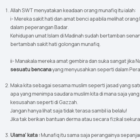
Allah SWT menyatakan keadaan orang munafiq itu ialah:
i- Mereka sakit hati dan amat benci apabila melihat or
dalam peperangan Badar.
Kehidupan umat Islam di Madinah sudah bertamban sena
bertambah sakit hati golongan munafiq.
ii- Manakala mereka amat gembira dan suka sangat jika
sesuatu bencana
yang menyusahkan seperti dalam Per
Maka kita sebagai sesama muslim seperti jasad yang sat
apa yang menimpa saudara muslim kita di mana saja yang 
kesusahan seperti di Gazzah.
Jangan hanya lihat saja tidak terasa sambil ia belalu!
Jika tak berikan bantuan derma atau secara fizikal seku
Ulama’ kata :
Munafiq itu sama saja perangainya sepanj