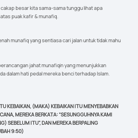
mu cakap besar kita sama-sama tunggu lihat apa
atas puak kafir & munafiq.
nah munafiq yang sentiasa cari jalan untuk tidak mahu
gai perancangan jahat munafiqin yang menunjukkan
a dalam hati pedal mereka benci terhadap Islam.
TU KEBAIKAN, (MAKA) KEBAIKAN ITU MENYEBABKAN
ENCANA, MEREKA BERKATA: “SESUNGGUHNYA KAMI
) SEBELUM ITU”, DAN MEREKA BERPALING
BAH 9:50)