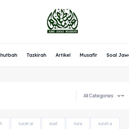
hutbah
Tazkirah
Artikel
Musafir
Soal Jaw
ah
surah al
ayat
sura
surah a