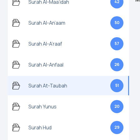
Surah Al-Maa’idah
42
Surah Al-An’aam
50
Surah Al-A’raaf
57
Surah Al-Anfaal
26
Surah At-Taubah
51
Surah Yunus
20
Surah Hud
29