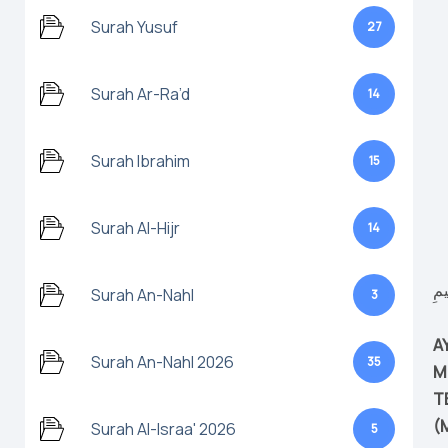
Surah Yusuf
27
Surah Ar-Ra’d
14
Surah Ibrahim
15
Surah Al-Hijr
14
يمِ
Surah An-Nahl
3
A
Surah An-Nahl 2026
35
M
T
(
Surah Al-Israa' 2026
5