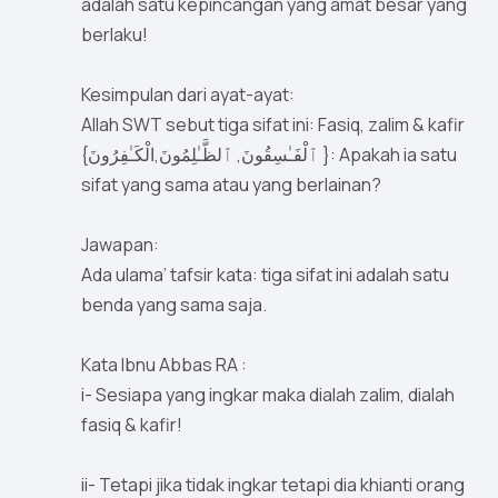
adalah satu kepincangan yang amat besar yang
berlaku!
Kesimpulan dari ayat-ayat:
Allah SWT sebut tiga sifat ini: Fasiq, zalim & kafir
{ٱلْفَـٰسِقُونَ, ٱلظَّـٰلِمُونَ,الْكَـٰفِرُونَ }: Apakah ia satu
sifat yang sama atau yang berlainan?
Jawapan:
Ada ulama’ tafsir kata: tiga sifat ini adalah satu
benda yang sama saja.
Kata Ibnu Abbas RA :
i- Sesiapa yang ingkar maka dialah zalim, dialah
fasiq & kafir!
ii- Tetapi jika tidak ingkar tetapi dia khianti orang