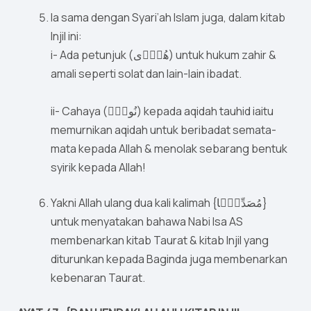
Ia sama dengan Syari’ah Islam juga, dalam kitab
Injil ini:
i- Ada petunjuk (هُدًۭى) untuk hukum zahir &
amali seperti solat dan lain-lain ibadat.
ii- Cahaya (نُورٌۭ) kepada aqidah tauhid iaitu
memurnikan aqidah untuk beribadat semata-
mata kepada Allah & menolak sebarang bentuk
syirik kepada Allah!
Yakni Allah ulang dua kali kalimah {مُصَدِّقًۭا}
untuk menyatakan bahawa Nabi Isa AS
membenarkan kitab Taurat & kitab Injil yang
diturunkan kepada Baginda juga membenarkan
kebenaran Taurat.