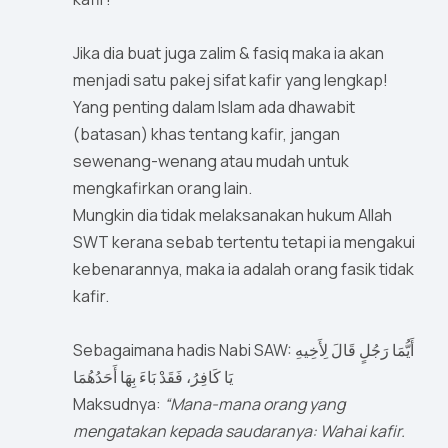
Jika dia buat juga zalim & fasiq maka ia akan
menjadi satu pakej sifat kafir yang lengkap!
Yang penting dalam Islam ada dhawabit
(batasan) khas tentang kafir, jangan
sewenang-wenang atau mudah untuk
mengkafirkan orang lain.
Mungkin dia tidak melaksanakan hukum Allah
SWT kerana sebab tertentu tetapi ia mengakui
kebenarannya, maka ia adalah orang fasik tidak
kafir.
Sebagaimana hadis Nabi SAW: أَيُّمَا رَجُلٍ قَالَ لِأَخِيهِ
يَا كَافِرُ، فَقَدْ بَاءَ بِهَا أَحَدُهُمَا
Maksudnya:
“Mana-mana orang yang
mengatakan kepada saudaranya: Wahai kafir.