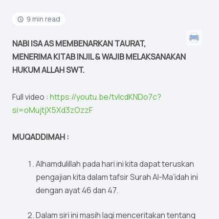
9 min read
NABI ISA AS MEMBENARKAN TAURAT,
MENERIMA KITAB INJIL & WAJIB MELAKSANAKAN
HUKUM ALLAH SWT.
Full video :
https://youtu.be/tvIcdKNDo7c?
si=oMujtjX5Xd3zOzzF
MUQADDIMAH :
Alhamdulillah pada hari ini kita dapat teruskan
pengajian kita dalam tafsir Surah Al-Ma’idah ini
dengan ayat 46 dan 47.
Dalam siri ini masih lagi menceritakan tentang