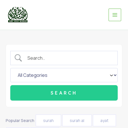
Skip
to
content
Popular Search
surah
surah al
ayat