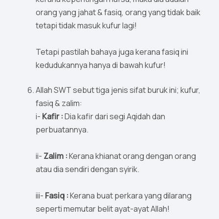
orang yang jahat & fasiq, orang yang tidak baik
tetapi tidak masuk kufur lagi!
Tetapi pastilah bahaya juga kerana fasiq ini
kedudukannya hanya di bawah kufur!
Allah SWT sebut tiga jenis sifat buruk ini; kufur,
fasiq & zalim:
i-
Kafir :
Dia kafir dari segi Aqidah dan
perbuatannya.
ii-
Zalim :
Kerana khianat orang dengan orang
atau dia sendiri dengan syirik.
iii-
Fasiq :
Kerana buat perkara yang dilarang
seperti memutar belit ayat-ayat Allah!