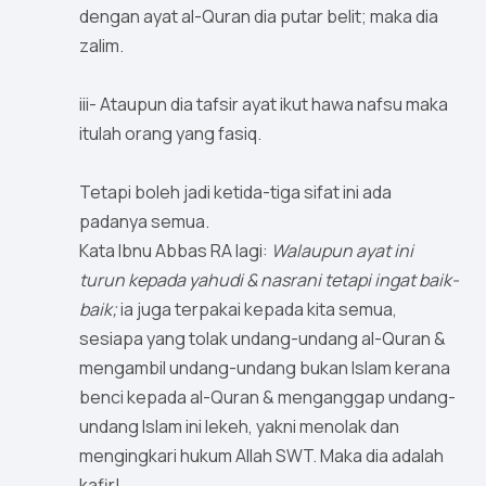
dengan ayat al-Quran dia putar belit; maka dia
zalim.
iii- Ataupun dia tafsir ayat ikut hawa nafsu maka
itulah orang yang fasiq.
Tetapi boleh jadi ketida-tiga sifat ini ada
padanya semua.
Kata Ibnu Abbas RA lagi:
Walaupun ayat ini
turun kepada yahudi & nasrani tetapi ingat baik-
baik;
ia juga terpakai kepada kita semua,
sesiapa yang tolak undang-undang al-Quran &
mengambil undang-undang bukan Islam kerana
benci kepada al-Quran & menganggap undang-
undang Islam ini lekeh, yakni menolak dan
mengingkari hukum Allah SWT. Maka dia adalah
kafir!