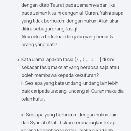
dengan kitab Taurat pada zamannya dan jika
pada zaman kita ini dengan al-Quran. Yakni siapa
yang tidak berhukum dengan hukum Allah akan
dikira sebagai orang fasiq!
Akan dikira terkeluar dari jalan yang benar &
orang yang batil!
Kata ulama’ apakah fasiq {ٱلْفَـٰسِقُونَ} di sini
sekadar fasiq maksiat yang berdosa saja atau
boleh membawa kepada kekufuran?
i- Sesiapa yang kata undang-undang lain lebih
baik daripada undang-undang al-Quran maka dia
telah kufur.
ii- Sesiapa yang berhukum dengan hukum lain
dari Syari’ah Allah, bukan kerana ingkar tetapi
kerana kepentingan nafsu, maka dia adalah