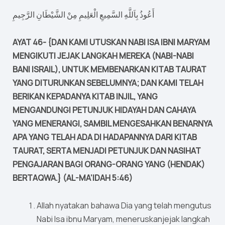
أَعُوذُ بِاَللَّهِ السَّمِيعِ الْعَلِيمِ مِنْ الشَّيْطَانِ الرَّجِيمِ
AYAT 46- {DAN KAMI UTUSKAN NABI ISA IBNI MARYAM
MENGIKUTI JEJAK LANGKAH MEREKA (NABI-NABI
BANI ISRAIL), UNTUK MEMBENARKAN KITAB TAURAT
YANG DITURUNKAN SEBELUMNYA; DAN KAMI TELAH
BERIKAN KEPADANYA KITAB INJIL, YANG
MENGANDUNGI PETUNJUK HIDAYAH DAN CAHAYA
YANG MENERANGI, SAMBIL MENGESAHKAN BENARNYA
APA YANG TELAH ADA DI HADAPANNYA DARI KITAB
TAURAT, SERTA MENJADI PETUNJUK DAN NASIHAT
PENGAJARAN BAGI ORANG-ORANG YANG (HENDAK)
BERTAQWA.} (AL-MA’IDAH 5:46)
Allah nyatakan bahawa Dia yang telah mengutus
Nabi Isa ibnu Maryam, meneruskanjejak langkah