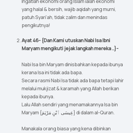
Ingatlah ekonomi orang Islam ialah ekonomi
yang halal & bersih, wajib aqidah yang murni,
patuh Syari’ah, tidak zalim dan menindas
pengikutnya!
Ayat 46- {Dan Kami utuskan Nabi Isa Ibni
Maryam mengikuti jejak langkah mereka ..}-
Nabi Isa bin Maryam dinisbahkan kepada ibunya
kerana Isa ini tidak ada bapa.
Secara rasmi Nabi Isa tidak ada bapa tetapi lahir
melalui mukjizat & karamah yang Allah berikan
kepada ibunya.
Lalu Allah sendiri yang menamakannya Isa bin
Maryam {عِيسَى ٱبْنِ مَرْيَمَ} di dalam al-Quran.
Manakala orang biasa yang kena dibinkan