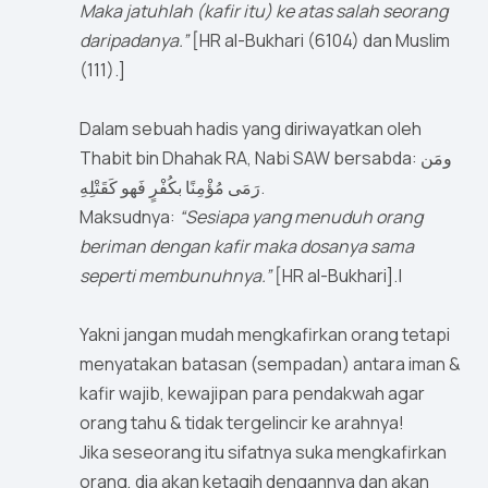
Maka jatuhlah (kafir itu) ke atas salah seorang
daripadanya.”
[HR al-Bukhari (6104) dan Muslim
(111).]
Dalam sebuah hadis yang diriwayatkan oleh
Thabit bin Dhahak RA, Nabi SAW bersabda: ومَن
رَمَى مُؤْمِنًا بكُفْرٍ فَهو كَقَتْلِهِ.
Maksudnya:
“Sesiapa yang menuduh orang
beriman dengan kafir maka dosanya sama
seperti membunuhnya.”
[HR al-Bukhari].|
Yakni jangan mudah mengkafirkan orang tetapi
menyatakan batasan (sempadan) antara iman &
kafir wajib, kewajipan para pendakwah agar
orang tahu & tidak tergelincir ke arahnya!
Jika seseorang itu sifatnya suka mengkafirkan
orang, dia akan ketagih dengannya dan akan