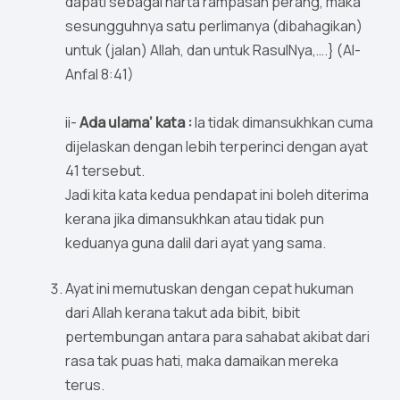
dapati sebagai harta rampasan perang, maka
sesungguhnya satu perlimanya (dibahagikan)
untuk (jalan) Allah, dan untuk RasulNya,….} (Al-
Anfal 8:41)
ii-
Ada ulama’ kata :
Ia tidak dimansukhkan cuma
dijelaskan dengan lebih terperinci dengan ayat
41 tersebut.
Jadi kita kata kedua pendapat ini boleh diterima
kerana jika dimansukhkan atau tidak pun
keduanya guna dalil dari ayat yang sama.
Ayat ini memutuskan dengan cepat hukuman
dari Allah kerana takut ada bibit, bibit
pertembungan antara para sahabat akibat dari
rasa tak puas hati, maka damaikan mereka
terus.