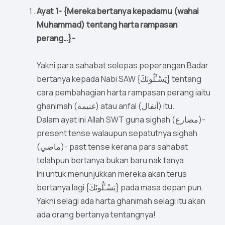
Ayat 1- {Mereka bertanya kepadamu (wahai
Muhammad) tentang harta rampasan
perang…}-
Yakni para sahabat selepas peperangan Badar
bertanya kepada Nabi SAW {يَسْـَٔلُونَكَ} tentang
cara pembahagian harta rampasan perang iaitu
ghanimah (غنيمة) atau anfal (أنفال) itu.
Dalam ayat ini Allah SWT guna sighah (مضارع)-
present tense walaupun sepatutnya sighah
(ماضي)- past tense kerana para sahabat
telahpun bertanya bukan baru nak tanya.
Ini untuk menunjukkan mereka akan terus
bertanya lagi {يَسْـَٔلُونَكَ} pada masa depan pun.
Yakni selagi ada harta ghanimah selagi itu akan
ada orang bertanya tentangnya!