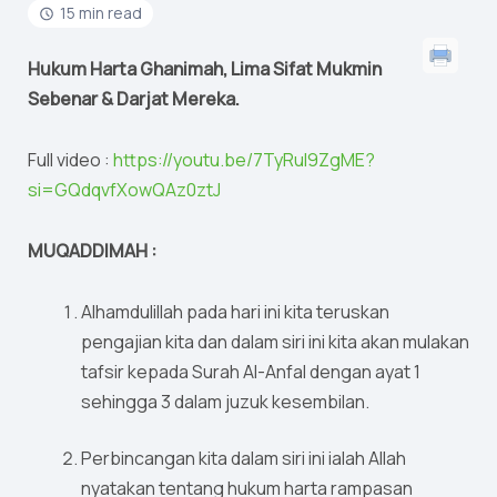
15 min read
Hukum Harta Ghanimah, Lima Sifat Mukmin
Sebenar & Darjat Mereka.
Full video :
https://youtu.be/7TyRul9ZgME?
si=GQdqvfXowQAz0ztJ
MUQADDIMAH :
Alhamdulillah pada hari ini kita teruskan
pengajian kita dan dalam siri ini kita akan mulakan
tafsir kepada Surah Al-Anfal dengan ayat 1
sehingga 3 dalam juzuk kesembilan.
Perbincangan kita dalam siri ini ialah Allah
nyatakan tentang hukum harta rampasan