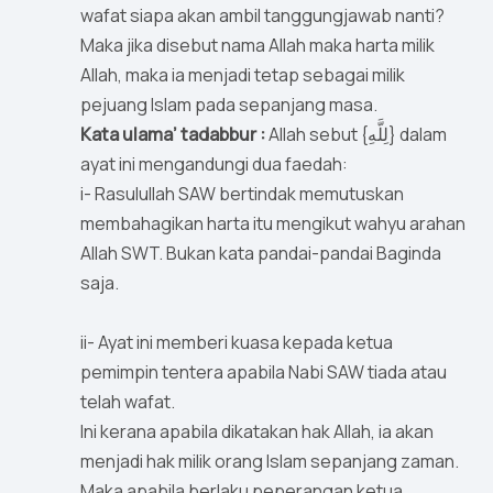
wafat siapa akan ambil tanggungjawab nanti?
Maka jika disebut nama Allah maka harta milik
Allah, maka ia menjadi tetap sebagai milik
pejuang Islam pada sepanjang masa.
Kata ulama’ tadabbur :
Allah sebut {لِلَّهِ} dalam
ayat ini mengandungi dua faedah:
i- Rasulullah SAW bertindak memutuskan
membahagikan harta itu mengikut wahyu arahan
Allah SWT. Bukan kata pandai-pandai Baginda
saja.
ii- Ayat ini memberi kuasa kepada ketua
pemimpin tentera apabila Nabi SAW tiada atau
telah wafat.
Ini kerana apabila dikatakan hak Allah, ia akan
menjadi hak milik orang Islam sepanjang zaman.
Maka apabila berlaku peperangan ketua