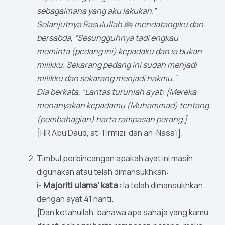
sebagaimana yang aku lakukan.”
Selanjutnya Rasulullah ﷺ mendatangiku dan
bersabda, “Sesungguhnya tadi engkau
meminta (pedang ini) kepadaku dan ia bukan
milikku. Sekarang pedang ini sudah menjadi
milikku dan sekarang menjadi hakmu.”
Dia berkata, “Lantas turunlah ayat: {Mereka
menanyakan kepadamu (Muhammad) tentang
(pembahagian) harta rampasan perang.}
[HR Abu Daud, at-Tirmizi, dan an-Nasa’i].
Timbul perbincangan apakah ayat ini masih
digunakan atau telah dimansukhkan:
i-
Majoriti ulama’ kata :
Ia telah dimansukhkan
dengan ayat 41 nanti.
{Dan ketahuilah, bahawa apa sahaja yang kamu