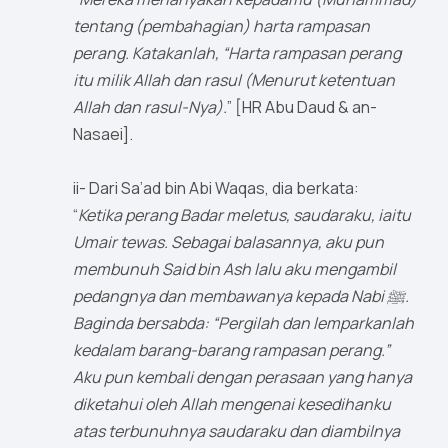
tentang (pembahagian) harta rampasan
perang. Katakanlah, “Harta rampasan perang
itu milik Allah dan rasul (Menurut ketentuan
Allah dan rasul-Nya).
” [HR Abu Daud & an-
Nasaei].
ii- Dari Sa’ad bin Abi Waqas, dia berkata:
“
Ketika perang Badar meletus, saudaraku, iaitu
Umair tewas. Sebagai balasannya, aku pun
membunuh Said bin Ash lalu aku mengambil
pedangnya dan membawanya kepada Nabi ﷺ.
Baginda bersabda: “Pergilah dan lemparkanlah
kedalam barang-barang rampasan perang.”
Aku pun kembali dengan perasaan yang hanya
diketahui oleh Allah mengenai kesedihanku
atas terbunuhnya saudaraku dan diambilnya