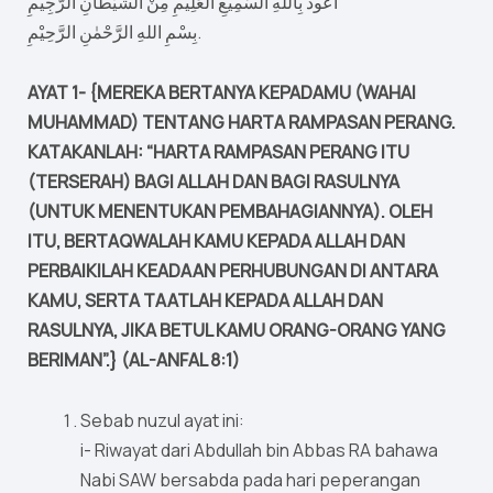
أَعُوذُ بِاَللَّهِ السَّمِيعِ الْعَلِيمِ مِنْ الشَّيْطَانِ الرَّجِيمِ
بِسْمِ اللهِ الرَّحْمٰنِ الرَّحِيْمِ.
AYAT 1- {MEREKA BERTANYA KEPADAMU (WAHAI
MUHAMMAD) TENTANG HARTA RAMPASAN PERANG.
KATAKANLAH: “HARTA RAMPASAN PERANG ITU
(TERSERAH) BAGI ALLAH DAN BAGI RASULNYA
(UNTUK MENENTUKAN PEMBAHAGIANNYA). OLEH
ITU, BERTAQWALAH KAMU KEPADA ALLAH DAN
PERBAIKILAH KEADAAN PERHUBUNGAN DI ANTARA
KAMU, SERTA TAATLAH KEPADA ALLAH DAN
RASULNYA, JIKA BETUL KAMU ORANG-ORANG YANG
BERIMAN”.} (AL-ANFAL 8:1)
Sebab nuzul ayat ini:
i- Riwayat dari Abdullah bin Abbas RA bahawa
Nabi SAW bersabda pada hari peperangan