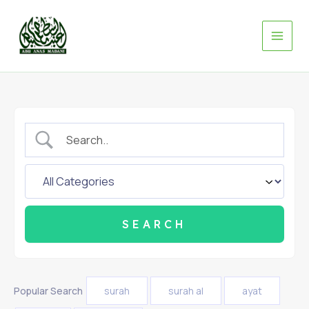
Skip
to
content
Popular Search
surah
surah al
ayat