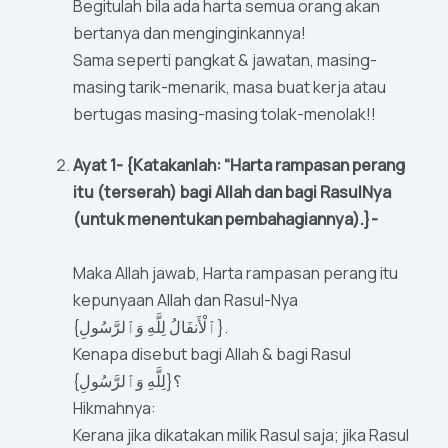
Begitulah bila ada harta semua orang akan
bertanya dan menginginkannya!
Sama seperti pangkat & jawatan, masing-
masing tarik-menarik, masa buat kerja atau
bertugas masing-masing tolak-menolak!!
Ayat 1- {Katakanlah: “Harta rampasan perang
itu (terserah) bagi Allah dan bagi RasulNya
(untuk menentukan pembahagiannya).}-
Maka Allah jawab, Harta rampasan perang itu
kepunyaan Allah dan Rasul-Nya
{ٱلْأَنفَالُ لِلَّهِ وَٱلرَّسُولِ}.
Kenapa disebut bagi Allah & bagi Rasul
{لِلَّهِ وَٱلرَّسُولِ}؟
Hikmahnya:
Kerana jika dikatakan milik Rasul saja; jika Rasul