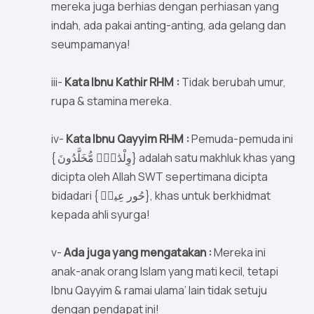
mereka juga berhias dengan perhiasan yang
indah, ada pakai anting-anting, ada gelang dan
seumpamanya!
iii-
Kata Ibnu Kathir RHM :
Tidak berubah umur,
rupa & stamina mereka.
iv-
Kata Ibnu Qayyim RHM :
Pemuda-pemuda ini
{ وِلْدَٰنٌۭ مُّخَلَّدُونَ} adalah satu makhluk khas yang
dicipta oleh Allah SWT sepertimana dicipta
bidadari { حُور عِينٖ}, khas untuk berkhidmat
kepada ahli syurga!
v-
Ada juga yang mengatakan :
Mereka ini
anak-anak orang Islam yang mati kecil, tetapi
Ibnu Qayyim & ramai ulama’ lain tidak setuju
dengan pendapat ini!