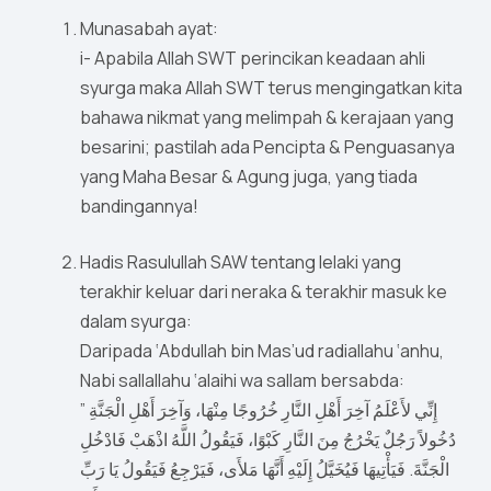
Munasabah ayat:
i- Apabila Allah SWT perincikan keadaan ahli
syurga maka Allah SWT terus mengingatkan kita
bahawa nikmat yang melimpah & kerajaan yang
besarini; pastilah ada Pencipta & Penguasanya
yang Maha Besar & Agung juga, yang tiada
bandingannya!
Hadis Rasulullah SAW tentang lelaki yang
terakhir keluar dari neraka & terakhir masuk ke
dalam syurga:
Daripada ‘Abdullah bin Mas’ud radiallahu ‘anhu,
Nabi sallallahu ‘alaihi wa sallam bersabda:
” إِنِّي لأَعْلَمُ آخِرَ أَهْلِ النَّارِ خُرُوجًا مِنْهَا، وَآخِرَ أَهْلِ الْجَنَّةِ
دُخُولاً رَجُلٌ يَخْرُجُ مِنَ النَّارِ كَبْوًا، فَيَقُولُ اللَّهُ اذْهَبْ فَادْخُلِ
الْجَنَّةَ. فَيَأْتِيهَا فَيُخَيَّلُ إِلَيْهِ أَنَّهَا مَلأَى، فَيَرْجِعُ فَيَقُولُ يَا رَبِّ