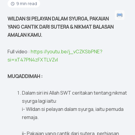
9 min read
WILDAN SI PELAYAN DALAM SYURGA, PAKAIAN
YANG CANTIK DARI SUTERA & NIKMAT BALASAN
AMALAN KAMU.
Full video :
https://youtu.be/j_vCZKSbPNE?
si=xT47PN4zFXTLVZvI
MUQADDIMAH :
Dalam siri ini Allah SWT ceritakan tentang nikmat
syurga lagi iaitu:
i- Wildan si pelayan dalam syurga, iaitu pemuda
remaja.
ii- Pakaian yang cantik dari sutera, perhiasan