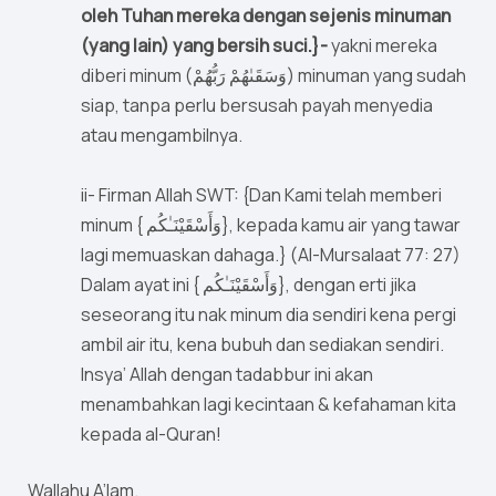
oleh Tuhan mereka dengan sejenis minuman
(yang lain) yang bersih suci.}-
yakni mereka
diberi minum (وَسَقَىٰهُمْ رَبُّهُمْ) minuman yang sudah
siap, tanpa perlu bersusah payah menyedia
atau mengambilnya.
ii- Firman Allah SWT: {Dan Kami telah memberi
minum { وَأَسْقَيْنَـٰكُم}, kepada kamu air yang tawar
lagi memuaskan dahaga.} (Al-Mursalaat 77: 27)
Dalam ayat ini { وَأَسْقَيْنَـٰكُم}, dengan erti jika
seseorang itu nak minum dia sendiri kena pergi
ambil air itu, kena bubuh dan sediakan sendiri.
Insya’ Allah dengan tadabbur ini akan
menambahkan lagi kecintaan & kefahaman kita
kepada al-Quran!
Wallahu A’lam.