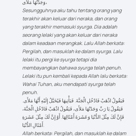
وَجَدْتُهَا مَلأَى،
Sesungguhnya aku tahu tentang orang yang
terakhir akan keluar dari neraka, dan orang
yang terakhir memasuki syurga. Dia adalah
seorang lelaki yang akan keluar dari neraka
dalam keadaan merangkak. Lalu Allah berkata:
Pergilah, dan masuklah ke dalam syurga. Lalu
lelaki itu pergi ke syurga tetapi dia
membayangkan bahawa syurga telah penuh.
Lelaki itu pun kembali kepada Allah lalu berkata:
Wahai Tuhan, aku mendapati syurga telah
penuh.
فَيَقُولُ اذْهَبْ فَادْخُلِ الْجَنَّةَ. فَيَأْتِيهَا فَيُخَيَّلُ إِلَيْهِ أَنَّهَا مَلأَى.
فَيَقُولُ يَا رَبِّ وَجَدْتُهَا مَلأَى، فَيَقُولُ اذْهَبْ فَادْخُلِ الْجَنَّةَ،
فَإِنَّ لَكَ مِثْلَ الدُّنْيَا وَعَشَرَةَ أَمْثَالِهَا. أَوْ إِنَّ لَكَ مِثْلَ عَشَرَةِ
أَمْثَالِ الدُّنْيَا.
Allah berkata: Pergilah, dan masuklah ke dalam