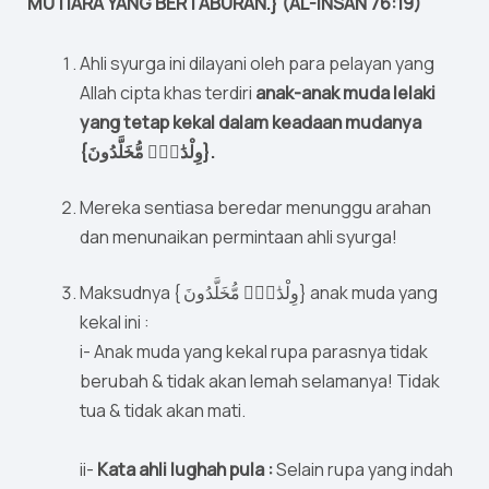
MUTIARA YANG BERTABURAN.} (AL-INSAN 76:19)
Ahli syurga ini dilayani oleh para pelayan yang
Allah cipta khas terdiri
anak-anak muda lelaki
yang tetap kekal dalam keadaan mudanya
{وِلْدَٰنٌۭ مُّخَلَّدُونَ}.
Mereka sentiasa beredar menunggu arahan
dan menunaikan permintaan ahli syurga!
Maksudnya { وِلْدَٰنٌۭ مُّخَلَّدُونَ} anak muda yang
kekal ini :
i- Anak muda yang kekal rupa parasnya tidak
berubah & tidak akan lemah selamanya! Tidak
tua & tidak akan mati.
ii-
Kata ahli lughah pula :
Selain rupa yang indah