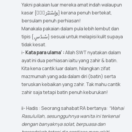
Yakni pakaian luar mereka amat indah walaupun
kasar {وَإِسْتَبْرَقٌۭ} kerana penuh bertekat,
bersulam penuh perhiasan!
Manakala pakaian dalam pula lebih lembut dan
tipis { سُندُسٍ} sesuai untuk melapisi kulit supaya
tidak kesat.
i-
Kata para ulama’ :
Allah SWT nyatakan dalam
ayat ini dua perhiasan iaitu yang zahir & batin.
Kita kena cantik luar dalam, hilangkan zifat
mazmumah yang ada dalam diri (batin) serta
teruskan kebaikan yang zahir. Tak mahu cantik
zahir saja tetapi batin penuh keburukan!
ii- Hadis : Seorang sahabat RA bertanya:
“Wahai
Rasulullah, sesungguhnya wanita ini terkenal
dengan banyaknya solat, berpuasa dan