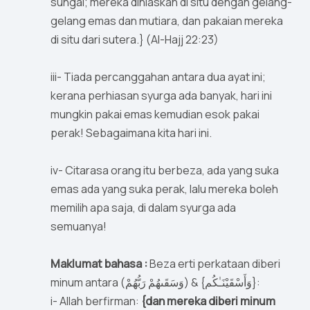
sungai; mereka dihiaskan di situ dengan gelang-
gelang emas dan mutiara, dan pakaian mereka
di situ dari sutera.} (Al-Hajj 22:23)
iii- Tiada percanggahan antara dua ayat ini;
kerana perhiasan syurga ada banyak, hari ini
mungkin pakai emas kemudian esok pakai
perak! Sebagaimana kita hari ini.
iv- Citarasa orang itu berbeza, ada yang suka
emas ada yang suka perak, lalu mereka boleh
memilih apa saja, di dalam syurga ada
semuanya!
Maklumat bahasa :
Beza erti perkataan diberi
minum antara (وَسَقَىهُمْ رَبُّهُمْ) & {وَأَسْقَيْنَـٰكُم}:
i- Allah berfirman:
{dan mereka diberi minum