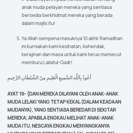
anak muda pelayan mereka yang sentiasa
bersedia berkhidmat mereka yang berada
dalam majlis itu!
Ya Allah sempena masuknya 10 akhir Ramadhan
ini kurniakan kami kesihatan, kehendak,
kerajinan dan masa untuk kami terus memecut
memburu Lailatul-Qadr!
أَعُوذُ بِاَللَّهِ السَّمِيعِ الْعَلِيمِ مِنْ الشَّيْطَانِ الرَّجِيمِ
AYAT 19- {DAN MEREKA DILAYANI OLEH ANAK-ANAK
MUDA LELAKI YANG TETAP KEKAL (DALAM KEADAAN
MUDANYA), YANG SENTIASA BEREDAR DI SEKITAR
MEREKA; APABILA ENGKAU MELIHAT ANAK-ANAK
MUDA ITU, NESCAYA ENGKAU MENYANGKANYA