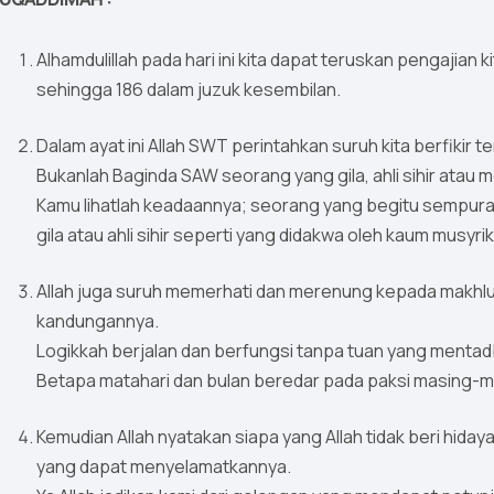
Alhamdulillah pada hari ini kita dapat teruskan pengajian ki
sehingga 186 dalam juzuk kesembilan.
Dalam ayat ini Allah SWT perintahkan suruh kita berfikir
Bukanlah Baginda SAW seorang yang gila, ahli sihir atau
Kamu lihatlah keadaannya; seorang yang begitu sempura da
gila atau ahli sihir seperti yang didakwa oleh kaum musyrik
Allah juga suruh memerhati dan merenung kepada makhluk 
kandungannya.
Logikkah berjalan dan berfungsi tanpa tuan yang mentad
Betapa matahari dan bulan beredar pada paksi masing-mas
Kemudian Allah nyatakan siapa yang Allah tidak beri hida
yang dapat menyelamatkannya.