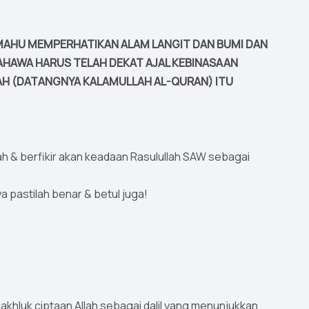
MAHU MEMPERHATIKAN ALAM LANGIT DAN BUMI DAN
BAHAWA HARUS TELAH DEKAT AJAL KEBINASAAN
AH (DATANGNYA KALAMULLAH AL-QURAN) ITU
llah & berfikir akan keadaan Rasulullah SAW sebagai
 pastilah benar & betul juga!
 makhluk ciptaan Allah sebagai dalil yang menunjukkan