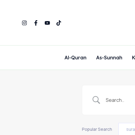
Skip
to
content
Al-Quran
As-Sunnah
K
Popular Search
sur