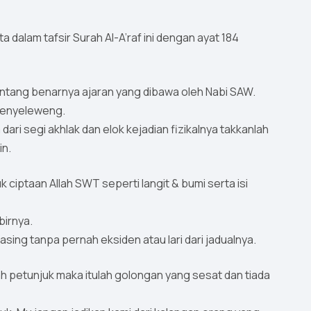
ta dalam tafsir Surah Al-A’raf ini dengan ayat 184
 tentang benarnya ajaran yang dibawa oleh Nabi SAW.
 menyeleweng.
ri segi akhlak dan elok kejadian fizikalnya takkanlah
in.
ciptaan Allah SWT seperti langit & bumi serta isi
birnya.
ing tanpa pernah eksiden atau lari dari jadualnya.
yah petunjuk maka itulah golongan yang sesat dan tiada