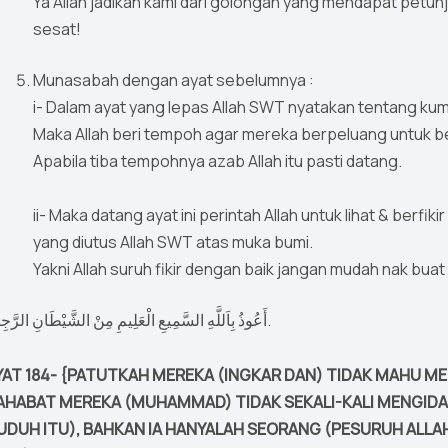
Ya Allah jadikan kami dari golongan yang mendapat petun
sesat!
Munasabah dengan ayat sebelumnya :
i- Dalam ayat yang lepas Allah SWT nyatakan tentang ku
Maka Allah beri tempoh agar mereka berpeluang untuk b
Apabila tiba tempohnya azab Allah itu pasti datang.
ii- Maka datang ayat ini perintah Allah untuk lihat & berf
yang diutus Allah SWT atas muka bumi.
Yakni Allah suruh fikir dengan baik jangan mudah nak bua
أَعُوذُ بِاَللَّهِ السَّمِيعِ الْعَلِيمِ مِنْ الشَّيْطَانِ الرَّجِيمِ.
YAT 184- {PATUTKAH MEREKA (INGKAR DAN) TIDAK MAHU M
AHABAT MEREKA (MUHAMMAD) TIDAK SEKALI-KALI MENGIDA
UDUH ITU), BAHKAN IA HANYALAH SEORANG (PESURUH ALLAH