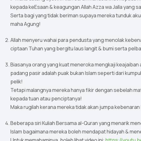
kepada keEsaan & keagungan Allah Azza wa Jalla yang sa
Serta bagi yang tidak beriman supaya mereka tunduk aku
maha Agung!
Allah menyeru wahai para pendusta yang menolak kebenar
ciptaan Tuhan yang bergitu laus langit & bumi serta pelba
Biasanya orang yang kuat meneroka mengkaji keajaiban al
padang pasir adalah puak bukan Islam seperti dari kump
pelik!
Tetapi malangnya mereka hanya fikir dengan sebelah mata; 
kepada tuan atau penciptanya!
Maka rugilah kerana mereka tidak akan jumpa kebenaran l
Beberapa siri Kuliah Bersama al-Quran yang menarik m
Islam bagaimana mereka boleh mendapat hidayah & mene
Untuk memahaminya, boleh lihat video ini:
https://youtu