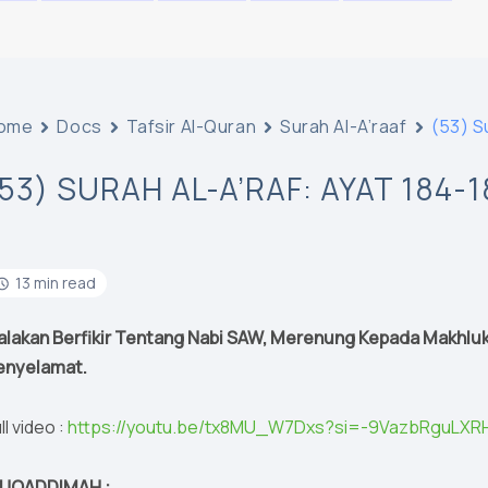
ome
Docs
Tafsir Al-Quran
Surah Al-A’raaf
(53) S
(53) SURAH AL-A’RAF: AYAT 184-
13 min read
alakan Berfikir Tentang Nabi SAW, Merenung Kepada Makhluk
enyelamat.
ll video :
https://youtu.be/tx8MU_W7Dxs?si=-9VazbRguLXR
UQADDIMAH :