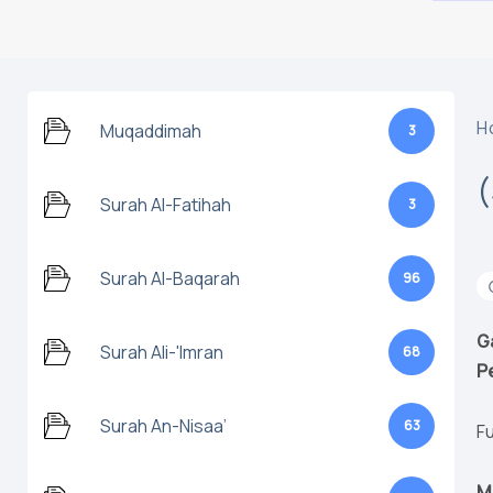
H
Muqaddimah
3
Surah Al-Fatihah
3
Surah Al-Baqarah
96
G
Surah Ali-'Imran
68
P
Surah An-Nisaa’
63
Fu
M