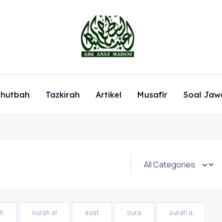
hutbah
Tazkirah
Artikel
Musafir
Soal Jaw
ah
surah al
ayat
sura
surah a