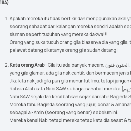
:184)
Apakah mereka itu tidak berfikir dan menggunakan akal 
seorang sahabat dari kalangan mereka sendiri adalah seo
siuman seperti tuduhan yang mereka dakwa!!!
Orang yang suka tuduh orang gila biasanya dia yang gila, 
pelawat datang dikatanya orang gila sudah datang!
Kata orang Arab
: Gila itu ada banyak macam, الجنون فنون , ada orang gilakan harta, ada yang gila pangkat, ada
yang gila glamer, ada gila nak cantik, dan bermacam jenis k
Jika kita nak jadi gila pun gila menuntut ilmu, tetapi jangan 
Rahsia Allah kata Nabi SAW sebagai sahabat mereka {بِصَاحِبِهِم} kerana mereka (musyrikin Quraisy) mengenali
Nabi SAW sejak dari kecil bahkan sejak dari lahir Baginda 
Mereka tahu Baginda seorang yang jujur, benar & amana
sebagai al-Amin (seorang yang benar) sebelum ini.
Mereka kenal Nabi tetapi mereka tetap kata dia sesat & t