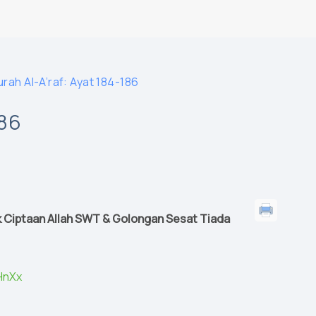
urah Al-A’raf: Ayat 184-186
186
 Ciptaan Allah SWT & Golongan Sesat Tiada
HnXx