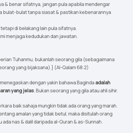
nya & benar sifatnya, jangan pula apabila mendengar
a bulat-bulat tanpa siasat & pastikan kebenarannya
tetapi di belakang lain pula sifatnya.
demi menjaga kedudukan dan jawatan.
rian Tuhanmu, bukanlah seorang gila (sebagaimana
eorang yang bijaksana).} (Al-Qalam 68:2)
 dan menegaskan dengan yakin bahawa Baginda
adalah
ran yang jelas
. Bukan seorang yang gila atau ahli sihir.
perkara baik sahaja mungkin tidak ada orang yang marah.
tentang amalan yang tidak betul, maka disitulah orang
u ada nas & dalil daripada al-Quran & as-Sunnah.