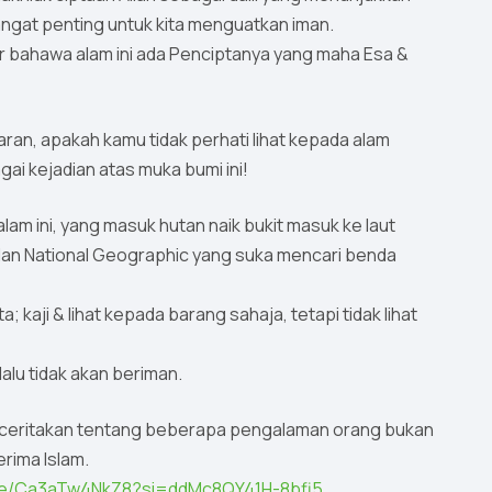
ngat penting untuk kita menguatkan iman.
r bahawa alam ini ada Penciptanya yang maha Esa &
an, apakah kamu tidak perhati lihat kepada alam
gai kejadian atas muka bumi ini!
am ini, yang masuk hutan naik bukit masuk ke laut
ulan National Geographic yang suka mencari benda
kaji & lihat kepada barang sahaja, tetapi tidak lihat
alu tidak akan beriman.
enceritakan tentang beberapa pengalaman orang bukan
rima Islam.
.be/Ca3aTw4NkZ8?si=ddMc8QY41H-8bfi5