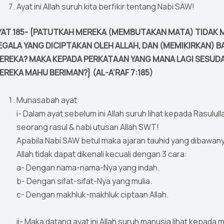
Ayat ini Allah suruh kita berfikir tentang Nabi SAW!
YAT 185- {PATUTKAH MEREKA (MEMBUTAKAN MATA) TIDAK 
EGALA YANG DICIPTAKAN OLEH ALLAH, DAN (MEMIKIRKAN) 
EREKA? MAKA KEPADA PERKATAAN YANG MANA LAGI SESUD
EREKA MAHU BERIMAN?} (AL-A’RAF 7:185)
Munasabah ayat:
i- Dalam ayat sebelum ini Allah suruh lihat kepada Rasulu
seorang rasul & nabi utusan Allah SWT!
Apabila Nabi SAW betul maka ajaran tauhid yang dibawanya
Allah tidak dapat dikenali kecuali dengan 3 cara:
a- Dengan nama-nama-Nya yang indah.
b- Dengan sifat-sifat-Nya yang mulia.
c- Dengan makhluk-makhluk ciptaan Allah.
ii- Maka datang ayat ini Allah suruh manusia lihat kepada