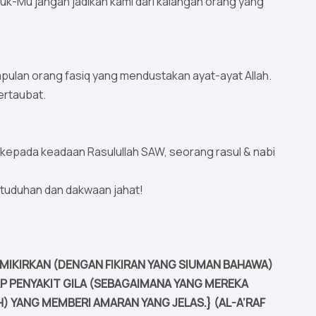
juk-Mu jangan jadikan kami dari kalangan orang yang
mpulan orang fasiq yang mendustakan ayat-ayat Allah.
ertaubat.
ikir kepada keadaan Rasulullah SAW, seorang rasul & nabi
t tuduhan dan dakwaan jahat!
EMIKIRKAN (DENGAN FIKIRAN YANG SIUMAN BAHAWA)
P PENYAKIT GILA (SEBAGAIMANA YANG MEREKA
) YANG MEMBERI AMARAN YANG JELAS.} (AL-A’RAF