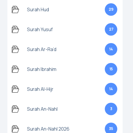
Surah Hud
29
Surah Yusuf
27
Surah Ar-Ra’d
14
Surah Ibrahim
15
Surah Al-Hijr
14
Surah An-Nahl
3
Surah An-Nahl 2026
35