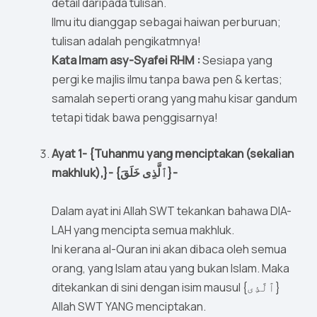
detail daripada tulisan.
Ilmu itu dianggap sebagai haiwan perburuan;
tulisan adalah pengikatmnya!
Kata Imam asy-Syafei RHM :
Sesiapa yang
pergi ke majlis ilmu tanpa bawa pen & kertas;
samalah seperti orang yang mahu kisar gandum
tetapi tidak bawa penggisarnya!
Ayat 1- {Tuhanmu yang menciptakan (sekalian
makhluk),}- {ٱلَّذِى خَلَقَ}-
Dalam ayat ini Allah SWT tekankan bahawa DIA-
LAH yang mencipta semua makhluk.
Ini kerana al-Quran ini akan dibaca oleh semua
orang, yang Islam atau yang bukan Islam. Maka
ditekankan di sini dengan isim mausul {ٱلَّذِى}
Allah SWT YANG menciptakan.