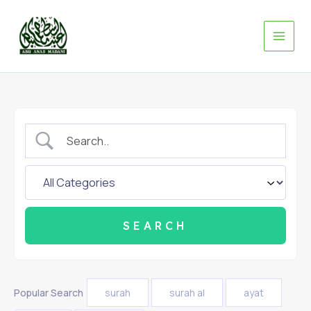
Skip
to
content
Popular Search
surah
surah al
ayat