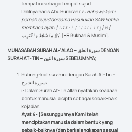
tempat ini sebagai tempat sujud.
Dalilnya hadis Abu Hurairah r,a:
Bahawa kami
pernah sujud bersama Rasulullah SAW ketika
membaca ayat: { إِذَا ٱلسَّمَآءُ ٱنشَقَّتْ} & {
وَٱسْجُدْ وَٱقْتَرِب ۩}.
[HR Bukhari & Muslim].
MUNASABAH SURAH AL-‘ALAQ – سورة العلق DENGAN
SURAH AT-TIN – سورة التين SEBELUMNYA;
Hubung-kait surah ini dengan Surah At-Tin –
سورة الشرح:
i- Dalam Surah At-Tin Allah nyatakan keadaan
bentuk manusia, dicipta sebagai sebaik-baik
kejadian.
Ayat 4- {Sesungguhnya Kami telah
menciptakan manusia dalam bentuk yang
sebaik-baiknya (dan berkelengkapan sesuai