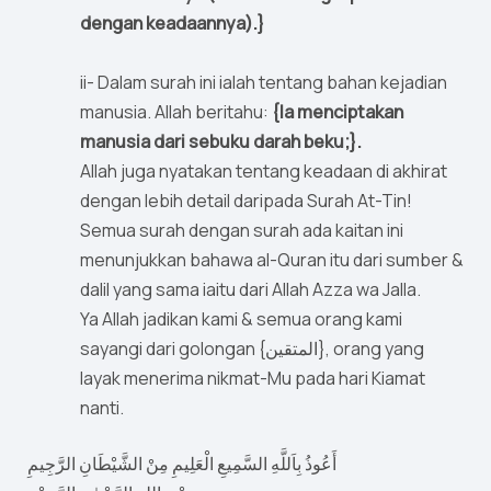
dengan keadaannya).}
ii- Dalam surah ini ialah tentang bahan kejadian
manusia. Allah beritahu:
{Ia menciptakan
manusia dari sebuku darah beku;}.
Allah juga nyatakan tentang keadaan di akhirat
dengan lebih detail daripada Surah At-Tin!
Semua surah dengan surah ada kaitan ini
menunjukkan bahawa al-Quran itu dari sumber &
dalil yang sama iaitu dari Allah Azza wa Jalla.
Ya Allah jadikan kami & semua orang kami
sayangi dari golongan {المتقين}, orang yang
layak menerima nikmat-Mu pada hari Kiamat
nanti.
أَعُوذُ بِاَللَّهِ السَّمِيعِ الْعَلِيمِ مِنْ الشَّيْطَانِ الرَّجِيمِ