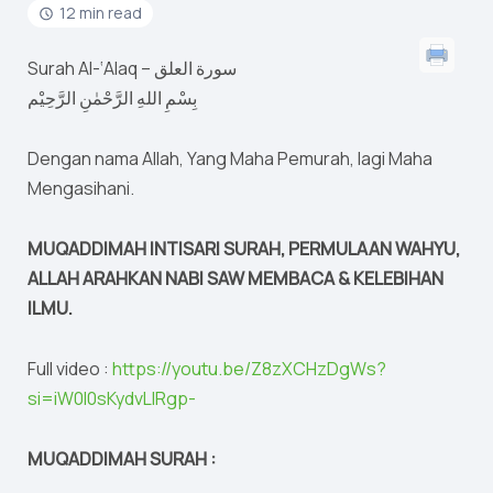
12 min read
Surah Al-‘Alaq – سورة العلق
بِسْمِ اللهِ الرَّحْمٰنِ الرَّحِيْم
Dengan nama Allah, Yang Maha Pemurah, lagi Maha
Mengasihani.
MUQADDIMAH INTISARI SURAH, PERMULAAN WAHYU,
ALLAH ARAHKAN NABI SAW MEMBACA & KELEBIHAN
ILMU.
Full video :
https://youtu.be/Z8zXCHzDgWs?
si=iW0l0sKydvLIRgp-
MUQADDIMAH SURAH :