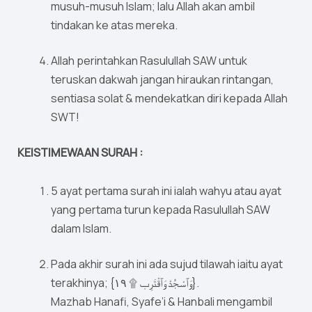
musuh-musuh Islam; lalu Allah akan ambil
tindakan ke atas mereka.
Allah perintahkan Rasulullah SAW untuk
teruskan dakwah jangan hiraukan rintangan,
sentiasa solat & mendekatkan diri kepada Allah
SWT!
KEISTIMEWAAN SURAH :
5 ayat pertama surah ini ialah wahyu atau ayat
yang pertama turun kepada Rasulullah SAW
dalam Islam.
Pada akhir surah ini ada sujud tilawah iaitu ayat
terakhinya; {وَٱسْجُدْ وَٱقْتَرِب ۩ ١٩}.
Mazhab Hanafi, Syafe’i & Hanbali mengambil