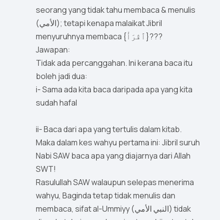
seorang yang tidak tahu membaca & menulis
(الأمي); tetapi kenapa malaikat Jibril
menyuruhnya membaca {ٱقْرَأْ}???
Jawapan:
Tidak ada percanggahan. Ini kerana baca itu
boleh jadi dua:
i- Sama ada kita baca daripada apa yang kita
sudah hafal
ii- Baca dari apa yang tertulis dalam kitab.
Maka dalam kes wahyu pertama ini: Jibril suruh
Nabi SAW baca apa yang diajarnya dari Allah
SWT!
Rasulullah SAW walaupun selepas menerima
wahyu, Baginda tetap tidak menulis dan
membaca, sifat al-Ummiyy (النبي الأمي) tidak