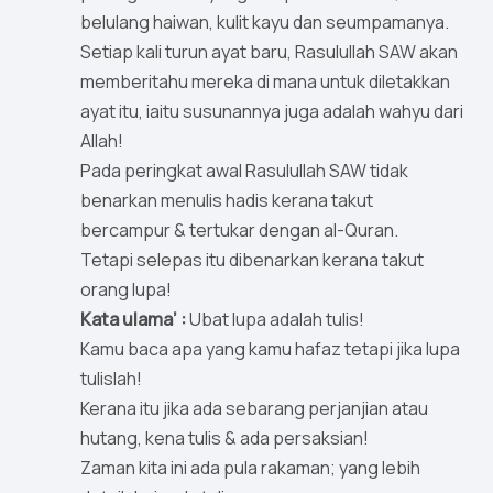
belulang haiwan, kulit kayu dan seumpamanya.
Setiap kali turun ayat baru, Rasulullah SAW akan
memberitahu mereka di mana untuk diletakkan
ayat itu, iaitu susunannya juga adalah wahyu dari
Allah!
Pada peringkat awal Rasulullah SAW tidak
benarkan menulis hadis kerana takut
bercampur & tertukar dengan al-Quran.
Tetapi selepas itu dibenarkan kerana takut
orang lupa!
Kata ulama’ :
Ubat lupa adalah tulis!
Kamu baca apa yang kamu hafaz tetapi jika lupa
tulislah!
Kerana itu jika ada sebarang perjanjian atau
hutang, kena tulis & ada persaksian!
Zaman kita ini ada pula rakaman; yang lebih