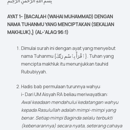
بِسْمِ اللهِ الرَّحْمٰنِ الرَّحِيْمِ
AYAT 1- {BACALAH (WAHAI MUHAMMAD) DENGAN
NAMA TUHANMU YANG MENCIPTAKAN (SEKALIAN
MAKHLUK),} (AL-‘ALAQ 96:1)
Dimulai surah ini dengan ayat yang menyebut
nama Tuhanmu {ٱقْرَأْ بِٱسْمِ رَبِّكَ}. Tuhan yang
mencipta makhluk itu menunjukkan tauhid
Rububiyyah.
Hadis bab permulaan turunnya wahyu:
i- Dari UM Aisyah RA beliau meriwayatkan:
Awal keadaan mendahului kedatangan wahyu
kepada Rasulullah adalah mimpi-mimpi yang
benar. Setiap mimpi Baginda selalu terbukti
(kebenarannya) secara nyata, seterang cahaya