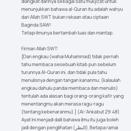
diangkat darinya sebagai satu mukjizat untuk
menunjukkan bahawa al-Quran itu adalah wahyu
dari Allah SWT bukan rekaan atau ciptaan
Baginda SAW!
Tetapi ilmunya bertambah luas dan mantap.
Firman Allah SWT:
{Dan engkau (wahai Muhammad) tidak pernah
tahu membaca sesebuah kitab pun sebelum
turunnya Al-Quran ini, dan tidak pula tahu
menulisnya dengan tangan kananmu; (kalaulah
engkau dahulu pandai membaca dan menulis)
tentulah ada alasan bagi orang-orang kafir yang
menentangmu akan merasa ragu-ragu
(tentang kebenaranmu).} (Al-‘Ankabut 29:48)
Ayat ini menjadi dalil bahawa ilmu itu juga boleh
jadi dengan penglihatan (النظر). Betapa ramai