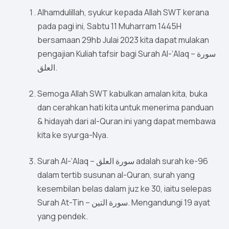
Alhamdulillah, syukur kepada Allah SWT kerana
pada pagi ini, Sabtu 11 Muharram 1445H
bersamaan 29hb Julai 2023 kita dapat mulakan
pengajian Kuliah tafsir bagi Surah Al-‘Alaq – سورة
العلق.
Semoga Allah SWT kabulkan amalan kita, buka
dan cerahkan hati kita untuk menerima panduan
& hidayah dari al-Quran ini yang dapat membawa
kita ke syurga-Nya.
Surah Al-‘Alaq – سورة العلق adalah surah ke-96
dalam tertib susunan al-Quran, surah yang
kesembilan belas dalam juz ke 30, iaitu selepas
Surah At-Tin – سورة التين. Mengandungi 19 ayat
yang pendek.