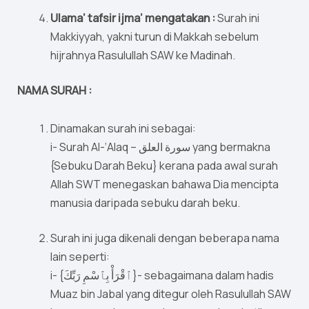
Ulama’ tafsir ijma’ mengatakan :
Surah ini
Makkiyyah, yakni turun di Makkah sebelum
hijrahnya Rasulullah SAW ke Madinah.
NAMA SURAH :
Dinamakan surah ini sebagai:
i- Surah Al-‘Alaq – سورة العلق yang bermakna
{Sebuku Darah Beku} kerana pada awal surah
Allah SWT menegaskan bahawa Dia mencipta
manusia daripada sebuku darah beku.
Surah ini juga dikenali dengan beberapa nama
lain seperti:
i- {ٱقْرَأْ بِٱسْمِ رَبِّكَ}- sebagaimana dalam hadis
Muaz bin Jabal yang ditegur oleh Rasulullah SAW