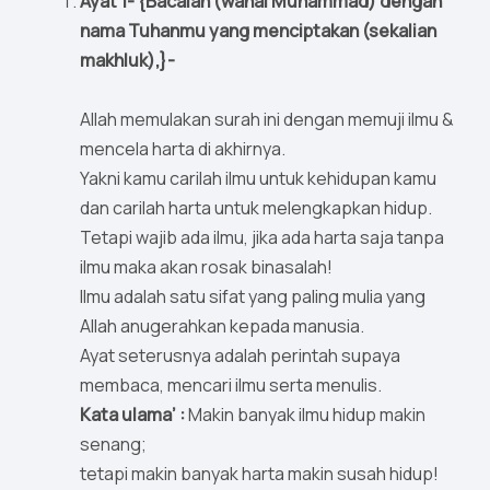
Ayat 1- {Bacalah (wahai Muhammad) dengan
nama Tuhanmu yang menciptakan (sekalian
makhluk),}-
Allah memulakan surah ini dengan memuji ilmu &
mencela harta di akhirnya.
Yakni kamu carilah ilmu untuk kehidupan kamu
dan carilah harta untuk melengkapkan hidup.
Tetapi wajib ada ilmu, jika ada harta saja tanpa
ilmu maka akan rosak binasalah!
Ilmu adalah satu sifat yang paling mulia yang
Allah anugerahkan kepada manusia.
Ayat seterusnya adalah perintah supaya
membaca, mencari ilmu serta menulis.
Kata ulama’ :
Makin banyak ilmu hidup makin
senang;
tetapi makin banyak harta makin susah hidup!