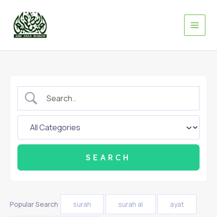
Skip
to
content
Popular Search
surah
surah al
ayat