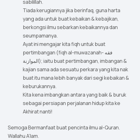
sabilillah.
Tiada kerugiannya jika berinfaq, guna harta
yang ada untuk buat kebaikan & kebajikan,
berkongsi ilmu sebarkan kebaikannya dan
seumpamanya.
Ayat ini mengajar kita fiqh untuk buat
pertimbangan (fiqh al-muwazanah- فقه
الموازنة); iaitu buat pertimbangan, imbangan &
kajian sama ada sesuatu perkara yang kita nak
buat itu mana lebih banyak dari segi kebaikan &
keburukannya.
Kita kena imbangkan antara yang baik & buruk
sebagai persiapan perjalanan hidup kita ke
Akhirat nanti!
Semoga Bermanfaat buat pencinta ilmu al-Quran.
Wallahu A’lam.