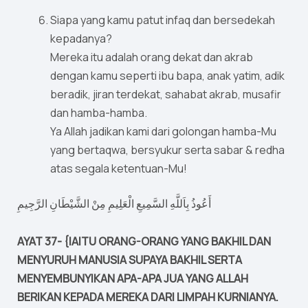
Siapa yang kamu patut infaq dan bersedekah
kepadanya?
Mereka itu adalah orang dekat dan akrab
dengan kamu seperti ibu bapa, anak yatim, adik
beradik, jiran terdekat, sahabat akrab, musafir
dan hamba-hamba.
Ya Allah jadikan kami dari golongan hamba-Mu
yang bertaqwa, bersyukur serta sabar & redha
atas segala ketentuan-Mu!
أَعُوذُ بِاَللَّهِ السَّمِيعِ الْعَلِيمِ مِنْ الشَّيْطَانِ الرَّجِيمِ
AYAT 37- {IAITU ORANG-ORANG YANG BAKHIL DAN
MENYURUH MANUSIA SUPAYA BAKHIL SERTA
MENYEMBUNYIKAN APA-APA JUA YANG ALLAH
BERIKAN KEPADA MEREKA DARI LIMPAH KURNIANYA.