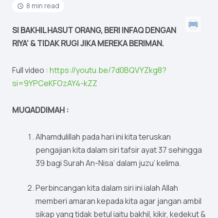
8 min read
SI BAKHIL HASUT ORANG, BERI INFAQ DENGAN
RIYA’ & TIDAK RUGI JIKA MEREKA BERIMAN.
Full video :
https://youtu.be/7d0BQVYZkg8?
si=9YPCeKFOzAY4-kZZ
MUQADDIMAH :
Alhamdulillah pada hari ini kita teruskan
pengajian kita dalam siri tafsir ayat 37 sehingga
39 bagi Surah An-Nisa’ dalam juzu’ kelima.
Perbincangan kita dalam siri ini ialah Allah
memberi amaran kepada kita agar jangan ambil
sikap yang tidak betul iaitu bakhil, kikir, kedekut &