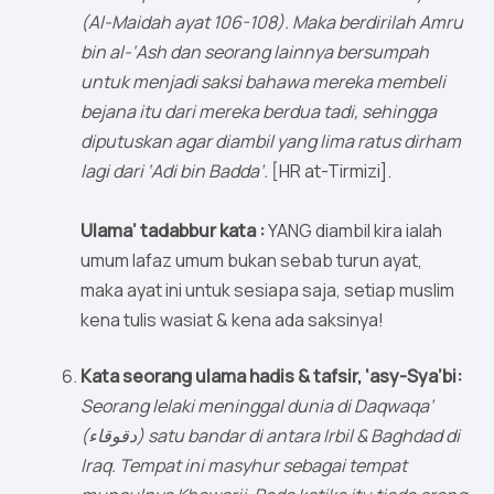
(Al-Maidah ayat 106-108). Maka berdirilah Amru
bin al-‘Ash dan seorang lainnya bersumpah
untuk menjadi saksi bahawa mereka membeli
bejana itu dari mereka berdua tadi, sehingga
diputuskan agar diambil yang lima ratus dirham
lagi dari ‘Adi bin Badda’.
[HR at-Tirmizi].
Ulama’ tadabbur kata :
YANG diambil kira ialah
umum lafaz umum bukan sebab turun ayat,
maka ayat ini untuk sesiapa saja, setiap muslim
kena tulis wasiat & kena ada saksinya!
Kata seorang ulama hadis & tafsir, ‘asy-Sya’bi:
Seorang lelaki meninggal dunia di Daqwaqa’
(دقوقاء) satu bandar di antara Irbil & Baghdad di
Iraq. Tempat ini masyhur sebagai tempat