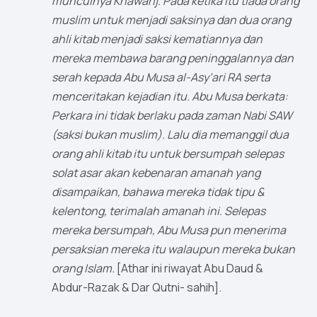
munculnya Khawarij. Pada ketika itu tiada orang
muslim untuk menjadi saksinya dan dua orang
ahli kitab menjadi saksi kematiannya dan
mereka membawa barang peninggalannya dan
serah kepada Abu Musa al-Asy’ari RA serta
menceritakan kejadian itu. Abu Musa berkata:
Perkara ini tidak berlaku pada zaman Nabi SAW
(saksi bukan muslim). Lalu dia memanggil dua
orang ahli kitab itu untuk bersumpah selepas
solat asar akan kebenaran amanah yang
disampaikan, bahawa mereka tidak tipu &
kelentong, terimalah amanah ini. Selepas
mereka bersumpah, Abu Musa pun menerima
persaksian mereka itu walaupun mereka bukan
orang Islam.
[Athar ini riwayat Abu Daud &
Abdur-Razak & Dar Qutni- sahih].