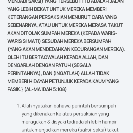
MENJADI SAKSI) YANG TERSEBUT ITU ADALAH JALAN
YANG LEBIH DEKAT UNTUK MEREKA MEMBERI
KETERANGAN PERSAKSIAN MENURUT CARA YANG
SEBENARNYA, ATAU UNTUK MEREKA MERASA TAKUT
AKAN DITOLAK SUMPAH MEREKA (KEPADA WARIS-
WARIS SI MATI) SESUDAH MEREKA BERSUMPAH
(YANG AKAN MENDEDAHKAN KECURANGAN MEREKA).
OLEH ITU BERTAQWALAH KEPADA ALLAH, DAN
DENGARLAH DENGAN PATUH (SEGALA
PERINTAHNYA), DAN (INGATLAH) ALLAH TIDAK
MEMBERI HIDAYAH PETUNJUK KEPADA KAUM YANG
FASIK.} (AL-MA’IDAH 5:108)
Allah nyatakan bahawa perintah bersumpah
yang dikenakan ke atas persaksian yang
meragukan & disyaki tadi adalah lebih hampir
untuk menjadikan mereka (saksi-saksi) takut