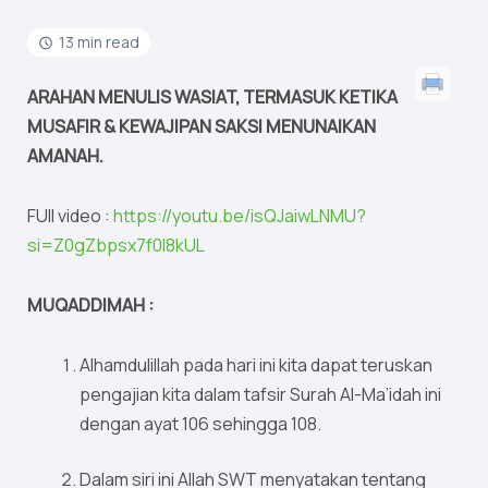
13 min read
ARAHAN MENULIS WASIAT, TERMASUK KETIKA
MUSAFIR & KEWAJIPAN SAKSI MENUNAIKAN
AMANAH.
FUll video :
https://youtu.be/isQJaiwLNMU?
si=Z0gZbpsx7f0l8kUL
MUQADDIMAH :
Alhamdulillah pada hari ini kita dapat teruskan
pengajian kita dalam tafsir Surah Al-Ma’idah ini
dengan ayat 106 sehingga 108.
Dalam siri ini Allah SWT menyatakan tentang