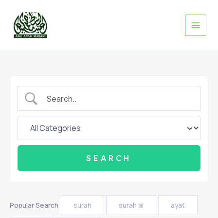
Skip
to
content
Popular Search
surah
surah al
ayat