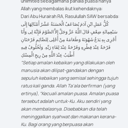
unlimited sebagaimana pahala puasa hanya
Allah yang membalas ikut kehendaknya:
Dari Abu Hurairah RA, Rasulullah SAW bersabda:
كُلُّ عَمَلِ ابْنِ آدَمَ يُضَاعَفُ الْحَسَنَةُ عَشْرُ أَمْثَالِهَا إِلَى
سَبْعِمِائَةِ ضِعْفٍ قَالَ اللَّهُ عَزَّ وَجَلَّ إِلاَّ الصَّوْمَ فَإِنَّهُ لِى وَأَنَا
أَجْزِى بِهِ يَدَعُ شَهْوَتَهُ وَطَعَامَهُ مِنْ أَجْلِى لِلصَّائِمِ فَرْحَتَانِ
فَرْحَةٌ عِنْدَ فِطْرِهِ وَفَرْحَةٌ عِنْدَ لِقَاءِ رَبِّهِ. وَلَخُلُوفُ فِيهِ
أَطْيَبُ عِنْدَ اللَّهِ مِنْ رِيحِ الْمِسْكِ
“Setiap amalan kebaikan yang dilakukan oleh
manusia akan dilipat-gandakan dengan
sepuluh kebaikan yang semisal sehingga tujuh
ratus kali ganda. Allah Ta’ala berfirman (yang
ertinya), “Kecuali amalan puasa. Amalan puasa
tersebut adalah untuk-Ku. Aku sendiri yang
akan membalasnya. Disebabkan dia telah
meninggalkan syahwat dan makanan kerana-
Ku. Bagi orang yang berpuasa akan