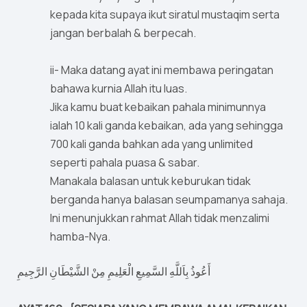
kepada kita supaya ikut siratul mustaqim serta
jangan berbalah & berpecah.
ii- Maka datang ayat ini membawa peringatan
bahawa kurnia Allah itu luas.
Jika kamu buat kebaikan pahala minimunnya
ialah 10 kali ganda kebaikan, ada yang sehingga
700 kali ganda bahkan ada yang unlimited
seperti pahala puasa & sabar.
Manakala balasan untuk keburukan tidak
berganda hanya balasan seumpamanya sahaja.
Ini menunjukkan rahmat Allah tidak menzalimi
hamba-Nya.
أَعُوذُ بِاَللَّهِ السَّمِيعِ الْعَلِيمِ مِنْ الشَّيْطَانِ الرَّجِيمِ