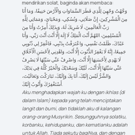
mendirikan solat, baginda akan membaca:
وَجَّهْتُ وَجْهِيَ لِلَّذِي فَطَرَ السَّمَاوَاتِ وَالْأَرْضَ حَنِيفًا، وَمَا أَنَا
مِنَ الْمُشْرِكِينَ، إِنَّ صَلَاتِي، وَنُسُكِي، وَمَحْيَايَ، وَمَمَاتِي لِلَّهِ
رَبِّ الْعَالَمِينَ، لَا شَرِيكَ لَهُ، وَبِذَلِكَ أُمِرْتُ وَأَنَا مِنَ
الْمُسْلِمِينَ، اللهُمَّ أَنْتَ الْمَلِكُ لَا إِلَهَ إِلَّا أَنْتَ أَنْتَ رَبِّي، وَأَنَا
عَبْدُكَ، ظَلَمْتُ نَفْسِي، وَاعْتَرَفْتُ بِذَنْبِي، فَاغْفِرْ لِي ذُنُوبِي
جَمِيعًا، إِنَّهُ لَا يَغْفِرُ الذُّنُوبَ إِلَّا أَنْتَ، وَاهْدِنِي لِأَحْسَنِ الْأَخْلَاقِ
لَا يَهْدِي لِأَحْسَنِهَا إِلَّا أَنْتَ، وَاصْرِفْ عَنِّي سَيِّئَهَا لَا يَصْرِفُ
عَنِّي سَيِّئَهَا إِلَّا أَنْتَ، لَبَّيْكَ وَسَعْدَيْكَ وَالْخَيْرُ كُلُّهُ فِي يَدَيْكَ،
وَالشَّرُّ لَيْسَ إِلَيْكَ، أَنَا بِكَ وَإِلَيْكَ، تَبَارَكْتَ وَتَعَالَيْتَ،
أَسْتَغْفِرُكَ وَأَتُوبُ إِلَيْكَ.
Aku menghadapkan wajah ku dengan ikhlas (di
dalam Islam) kepada yang telah menciptakan
langit dan bumi, dan tidaklah aku di kalangan
orang-orang Musyrikin. Sesungguhnya solatku,
korbanku, kehidupanku, dan kematianku adalah
untuk Allah. Tiada sekutu bagiNya, dan dengan