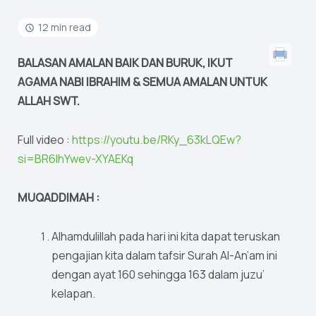
12 min read
BALASAN AMALAN BAIK DAN BURUK, IKUT
AGAMA NABI IBRAHIM & SEMUA AMALAN UNTUK
ALLAH SWT.
Full video :
https://youtu.be/RKy_63kLQEw?
si=BR6lhYwev-XYAEKq
MUQADDIMAH :
Alhamdulillah pada hari ini kita dapat teruskan
pengajian kita dalam tafsir Surah Al-An’am ini
dengan ayat 160 sehingga 163 dalam juzu’
kelapan.