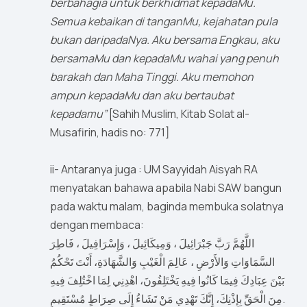
berbahagia untuk berkhidmat kepadaMu.
Semua kebaikan di tanganMu, kejahatan pula
bukan daripadaNya. Aku bersama Engkau, aku
bersamaMu dan kepadaMu wahai yang penuh
barakah dan Maha Tinggi. Aku memohon
ampun kepadaMu dan aku bertaubat
kepadamu”
[Sahih Muslim, Kitab Solat al-
Musafirin, hadis no: 771]
ii- Antaranya juga : UM Sayyidah Aisyah RA
menyatakan bahawa apabila Nabi SAW bangun
pada waktu malam, baginda membuka solatnya
dengan membaca:
اللَّهُمَّ رَبَّ جَبْرَائِيلَ ، وَمِيكَائِيلَ ، وَإِسْرَافِيلَ ، فَاطِرَ
السَّمَاوَاتِ وَالأَرْضِ ، عَالِمَ الْغَيْبِ وَالشَّهَادَةِ، أَنْتَ تَحْكُمُ
بَيْنَ عِبَادِكَ فِيمَا كَانُوا فِيهِ يَخْتَلِفُونَ، اهْدِنِي لِمَا اخْتُلِفَ فِيهِ
مِنَ الْحَقِّ بِإِذْنِكَ، إِنَّكَ تَهْدِي مَنْ تَشَاءُ إِلَى صِرَاطٍ مُسْتَقِيمٍ.