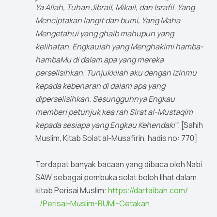
Ya Allah, Tuhan Jibrail, Mikail, dan Israfil. Yang
Menciptakan langit dan bumi, Yang Maha
Mengetahui yang ghaib mahupun yang
kelihatan. Engkaulah yang Menghakimi hamba-
hambaMu di dalam apa yang mereka
perselisihkan. Tunjukkilah aku dengan izinmu
kepada kebenaran di dalam apa yang
diperselisihkan. Sesungguhnya Engkau
memberi petunjuk kea rah Sirat al-Mustaqim
kepada sesiapa yang Engkau Kehendaki”
. [Sahih
Muslim, Kitab Solat al-Musafirin, hadis no: 770]
Terdapat banyak bacaan yang dibaca oleh Nabi
SAW sebagai pembuka solat boleh lihat dalam
kitab Perisai Muslim:
https://dartaibah.com/
…/Perisai-Muslim-RUMI-Cetakan…