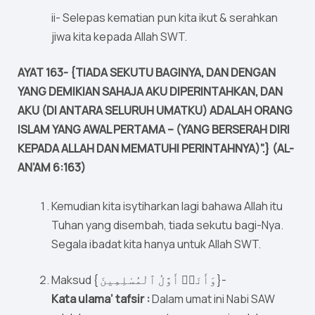
ii- Selepas kematian pun kita ikut & serahkan
jiwa kita kepada Allah SWT.
AYAT 163- {TIADA SEKUTU BAGINYA, DAN DENGAN
YANG DEMIKIAN SAHAJA AKU DIPERINTAHKAN, DAN
AKU (DI ANTARA SELURUH UMATKU) ADALAH ORANG
ISLAM YANG AWAL PERTAMA – (YANG BERSERAH DIRI
KEPADA ALLAH DAN MEMATUHI PERINTAHNYA)”.} (AL-
AN’AM 6:163)
Kemudian kita isytiharkan lagi bahawa Allah itu
Tuhan yang disembah, tiada sekutu bagi-Nya.
Segala ibadat kita hanya untuk Allah SWT.
Maksud { وَأَنَا۠ أَوَّلُ ٱلْمُسْلِمِينَ}-
Kata ulama’ tafsir :
Dalam umat ini Nabi SAW