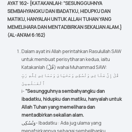
AYAT 162- {KATAKANLAH: “SESUNGGUHNYA
SEMBAHYANGKU DAN IBADATKU, HIDUPKU DAN
MATIKU, HANYALAH UNTUK ALLAH TUHAN YANG
MEMELIHARA DAN MENTADBIRKAN SEKALIAN ALAM.}
(AL-AN’AM 6:162)
Dalam ayat ini Allah perintahkan Rasulullah SAW
untuk membuat perisytiharan kedua, iaitu
Katakanlah (قُلْ) wahai Muhammad SAW:
قُلْ إِنَّ صَلَاتِى وَنُسُكِى وَمَحْيَاىَ وَمَمَاتِى لِلَّهِ رَبِّ
ٱلْعَـٰلَمِينَ
i-
“Sesungguhnya sembahyangku dan
ibadatku, hidupku dan matiku, hanyalah untuk
Allah Tuhan yang memelihara dan
mentadbirkan sekalian alam.
وَنُسُكِى- Ibadatku : Ada jug ulama yang
menafsirkannya sebagai sembelihanku.