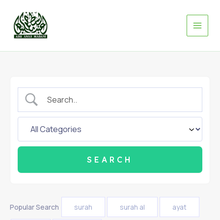
Skip
to
content
Popular Search
surah
surah al
ayat