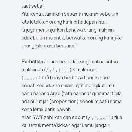
taat setia!
Kita kena utamakan sesama mukmin sebelum
kita letakkan orang kafir di hadapan kita!
Ia juga menunjukkan bahawa orang mukmin
tidak boleh melantik, berwalikan orang kafir jika
orang Islam ada bersama!
Perhatian :
Tiada beza dari segi makna antara
mukminun (ٱلْمُؤْمِنُونَ) & mukminin
(ٱلْمُؤْمِنِينَ) hanya berbeza baris kerana
sebab kedudukan dalam ayat mengikut ilmu
nahu bahasa Arab (tata bahasa/ grammar) bila
ada huruf jar (preposition) sebelum satu nama
kena letak baris bawah.
Allah SWT zahirkan dan sebut (ٱلْمُؤْمِنُونَ) dua
kali untuk menta’kidkan agar kamu jangan