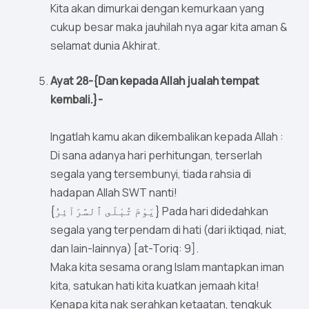
Kita akan dimurkai dengan kemurkaan yang
cukup besar maka jauhilah nya agar kita aman &
selamat dunia Akhirat.
Ayat 28-{Dan kepada Allah jualah tempat
kembali.}-
Ingatlah kamu akan dikembalikan kepada Allah :
Di sana adanya hari perhitungan, terserlah
segala yang tersembunyi, tiada rahsia di
hadapan Allah SWT nanti!
{يَوْمَ تُبْلَى ٱلسَّرَآئِرُ} Pada hari didedahkan
segala yang terpendam di hati (dari iktiqad, niat,
dan lain-lainnya) [at-Toriq: 9].
Maka kita sesama orang Islam mantapkan iman
kita, satukan hati kita kuatkan jemaah kita!
Kenapa kita nak serahkan ketaatan, tengkuk