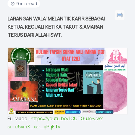
9 min read
LARANGAN WALA’ MELANTIK KAFIR SEBAGAI
KETUA, KECUALI KETIKA TAKUT & AMARAN
TERUS DARI ALLAH SWT.
Full video :
https://youtu.be/1CUTGuJe-Jw?
si=e5vmX_xar_qPqETv