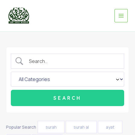
Skip
to
content
Popular Search
surah
surah al
ayat