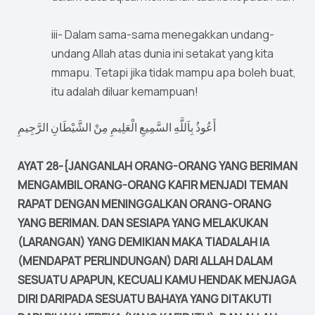
iii- Dalam sama-sama menegakkan undang-
undang Allah atas dunia ini setakat yang kita
mmapu. Tetapi jika tidak mampu apa boleh buat,
itu adalah diluar kemampuan!
أَعُوذُ بِاَللَّهِ السَّمِيعِ الْعَلِيمِ مِنْ الشَّيْطَانِ الرَّجِيمِ
AYAT 28-{JANGANLAH ORANG-ORANG YANG BERIMAN
MENGAMBIL ORANG-ORANG KAFIR MENJADI TEMAN
RAPAT DENGAN MENINGGALKAN ORANG-ORANG
YANG BERIMAN. DAN SESIAPA YANG MELAKUKAN
(LARANGAN) YANG DEMIKIAN MAKA TIADALAH IA
(MENDAPAT PERLINDUNGAN) DARI ALLAH DALAM
SESUATU APAPUN, KECUALI KAMU HENDAK MENJAGA
DIRI DARIPADA SESUATU BAHAYA YANG DITAKUTI