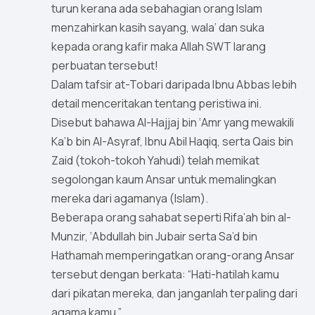
turun kerana ada sebahagian orang Islam
menzahirkan kasih sayang, wala’ dan suka
kepada orang kafir maka Allah SWT larang
perbuatan tersebut!
Dalam tafsir at-Tobari daripada Ibnu Abbas lebih
detail menceritakan tentang peristiwa ini.
Disebut bahawa Al-Hajjaj bin ‘Amr yang mewakili
Ka’b bin Al-Asyraf, Ibnu Abil Haqiq, serta Qais bin
Zaid (tokoh-tokoh Yahudi) telah memikat
segolongan kaum Ansar untuk memalingkan
mereka dari agamanya (Islam).
Beberapa orang sahabat seperti Rifa’ah bin al-
Munzir, ‘Abdullah bin Jubair serta Sa’d bin
Hathamah memperingatkan orang-orang Ansar
tersebut dengan berkata: “Hati-hatilah kamu
dari pikatan mereka, dan janganlah terpaling dari
agama kamu.”