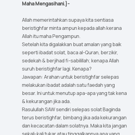
Maha Mengasihani.}-
Allah memerintahkan supaya kita sentiasa
beristighfar minta ampun kepada allah kerana
Allah itu maha Pengampun.
Setelah kita digalakkan buat amalan yang baik
seperti ibadat solat, baca al-Quran, berzikir,
sedekah & berjihad fi-sabilillah; kenapa Allah
suruh beristighfar lagi. Kenapa?
Jawapan: Arahan untuk beristighfar selepas
melakukan ibadat adalah satu faedah yang
besar. Ini untuk menutup apa-apa yang tak kena
& kekurangan jika ada.
Rasulullah SAW sendiri selepas solat Baginda
terus beristighfar, bimbang jika ada kekurangan
dan kecacatan dalam solatnya. Maka kita jangan
sekali-kali tukar atau tinggalkannya apa yang