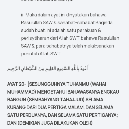
ii- Maka dalam ayat ini dinyatakan bahawa
Rasulullah SAW & sahabat-sahabat Baginda
sudah buat. Ini adalah satu perakuan &
perisytiharan dari Allah SWT bahawa Rasulullah
SAW & para sahabatnya telah melaksanakan
perintah Allah SWT.
أَعُوذُ بِاَللَّهِ السَّمِيعِ الْعَلِيمِ مِنْ الشَّيْطَانِ الرَّجِيم
AYAT 20- {SESUNGGUHNYA TUHANMU (WAHAI
MUHAMMAD) MENGETAHUI BAHAWASANYA ENGKAU
BANGUN (SEMBAHYANG TAHAJJUD) SELAMA
KURANG DARI DUA PERTIGA MALAM, DAN SELAMA
SATU PERDUANYA, DAN SELAMA SATU PERTIGANYA;
DAN (DEMIKIAN JUGA DILAKUKAN OLEH)