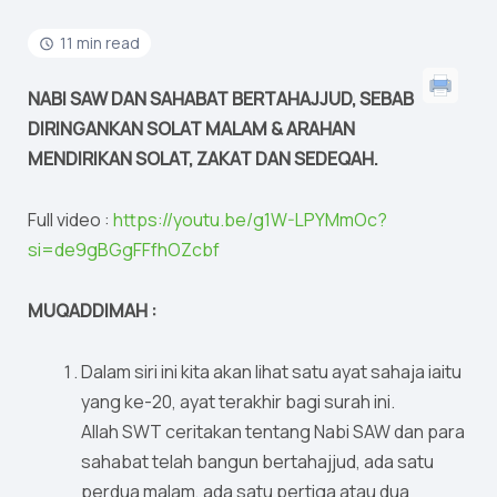
11 min read
NABI SAW DAN SAHABAT BERTAHAJJUD, SEBAB
DIRINGANKAN SOLAT MALAM & ARAHAN
MENDIRIKAN SOLAT, ZAKAT DAN SEDEQAH.
Full video :
https://youtu.be/g1W-LPYMmOc?
si=de9gBGgFFfhOZcbf
MUQADDIMAH :
Dalam siri ini kita akan lihat satu ayat sahaja iaitu
yang ke-20, ayat terakhir bagi surah ini.
Allah SWT ceritakan tentang Nabi SAW dan para
sahabat telah bangun bertahajjud, ada satu
perdua malam, ada satu pertiga atau dua