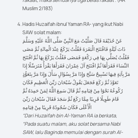
rakaat, maka semuanya tiga belas rakaat”.
(HR
Muslim 2/183)
Hadis Huzaifah ibnul Yaman RA- yang ikut Nabi
SAW solat malam:
عَنْ حُذَيْفَةَ قَالَ صَلَّيْتُ مَعَ النَّبِيِّ صَلَّى اللَّهُ عَلَيْهِ وَسَلَّمَ
ذَاتَ لَيْلَةٍ فَافْتَتَحَ الْبَقَرَةَ فَقُلْتُ يَرْكَعُ عِنْدَ الْمِائَةِ ثُمَّ مَضَى
فَقُلْتُ يُصَلِّي بِهَا فِي رَكْعَةٍ فَمَضَى فَقُلْتُ يَرْكَعُ بِهَا ثُمَّ افْتَتَحَ
النِّسَاءَ فَقَرَأَهَا ثُمَّ افْتَتَحَ آلَ عِمْرَانَ فَقَرَأَهَا يَقْرَأُ مُتَرَسِّلًا إِذَا
مَرَّ بِآيَةٍ فِيهَا تَسْبِيحٌ سَبَّحَ وَإِذَا مَرَّ بِسُؤَالٍ سَأَلَ وَإِذَا مَرَّ بِتَعَوُّذٍ
تَعَوَّذَ ثُمَّ رَكَعَ فَجَعَلَ يَقُولُ سُبْحَانَ رَبِّيَ الْعَظِيمِ فَكَانَ
رُكُوعُهُ نَحْوًا مِنْ قِيَامِهِ ثُمَّ قَالَ سَمِعَ اللَّهُ لِمَنْ حَمِدَهُ ثُمَّ
قَامَ طَوِيلًا قَرِيبًا مِمَّا رَكَعَ ثُمَّ سَجَدَ فَقَالَ سُبْحَانَ رَبِّيَ
الْأَعْلَى فَكَانَ سُجُودُهُ قَرِيبًا مِنْ قِيَامِهِ
“Dari Huzaifah bin Al-Yaman RA ia berkata,
“Pada suatu malam, aku solat bersama Nabi
SAW, lalu Baginda memulai dengan surah Al-