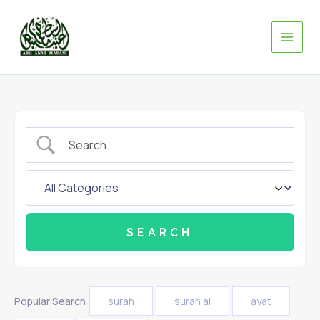
Skip
to
content
Popular Search
surah
surah al
ayat