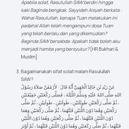
Apabila solat, Rasulullah SAW berdiri hingga
kaki Baginda bengkak. Sayyidah Aisyah berkata :
Wahai Rasulullah, kenapa Tuan melakukan ini
padahal Allah telah mengampuni dosa Tuan
yang telah berlalu dan yang dikemudian?
Baginda SAW bersabda: Apakah tidak boleh aku
menjadi hamba yang bersyukur?
[HR Bukhari &
Muslim].
Bagaimanakah sifat solat malam Rasulullah
SAW?
عَنْ زَيْدِ بْنِ خَالِدْ الْجُهَنِيِّ أَنَّهُ قَالَ : لأَرْمُقَنَّ صَلاَةَ رَسُوْلُ
اللهِ صَلَّى اللهُ عَلَيْهِ وَسَلَّمَ اللَّيْلَةَ ، فَصَلَّى رَكْعَتَيْنِ خَفِيْفَتَيْنِ
، ثُمَّ صَلَّى رَكْعَتَيْنِ طَوِيْلَتَيْنِ ، طَوِلَتَيْنِ ، طَوِلَتِيْنِ ، ثُمَّ صَلَّى
رَكْعَتَيْنِ وَهُمَا دُوْنَ اللَّتَيْنِ قَبْلَهُمَا ، ثُمَّ صَلَّى رَكْعَتَيْنِ وَهَمَا
دُوْنَ اللَّتَيْنِ قَبْلَهُمَا ، ثُمَّ صَلَّى رَكْعَتَيْنِ وَهُمَا دُوْنَ اللَّتَيْنِ
قَبْلَهُمَا ، ثُمَّ صَلَّى رَكَعَتَيْنِ وَهُمَا دُوْنَ اللَّتَيْنِ قَبْلَهُمَا ، ثُمَّ أَوْتَرَ