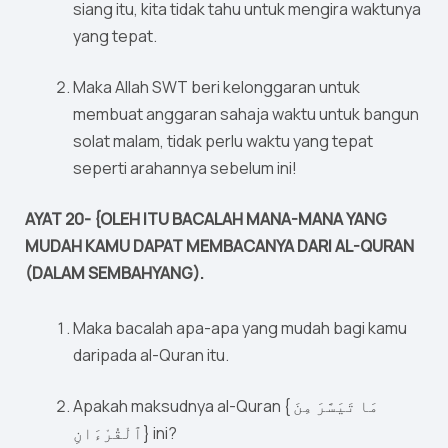
siang itu, kita tidak tahu untuk mengira waktunya
yang tepat.
Maka Allah SWT beri kelonggaran untuk
membuat anggaran sahaja waktu untuk bangun
solat malam, tidak perlu waktu yang tepat
seperti arahannya sebelum ini!
AYAT 20- {OLEH ITU BACALAH MANA-MANA YANG
MUDAH KAMU DAPAT MEMBACANYA DARI AL-QURAN
(DALAM SEMBAHYANG).
Maka bacalah apa-apa yang mudah bagi kamu
daripada al-Quran itu.
Apakah maksudnya al-Quran { مَا تَيَسَّرَ مِنَ
ٱلْقُرْءَانِ} ini?