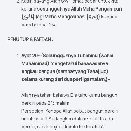
Kasih sayang Allah SWT amat besar untuk kita
kerana
sesungguhnya Allah Maha Pengampun
{غَفُورٌ} ۭlagi Maha Mengasihani {رَّحِيمٌ}
kepada
para hamba-Nya.
PENUTUP & FAEDAH :
Ayat 20- {Sesungguhnya Tuhanmu (wahai
Muhammad) mengetahui bahawasanya
engkau bangun (sembahyang Tahajjud)
selama kurang dari dua pertiga malam,}-
Allah nyatakan bahawa Dia tahu kamu bangun
berdiri pada 2/3 malam.
Persoalan: Kenapa Allah sebut bangun berdiri
untuk solat? Sedangkan dalam solat itu ada
berdiri, rukuk sujud, duduk dan lain-lain?