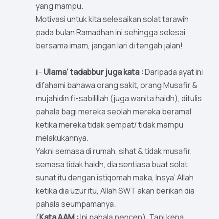
yang mampu.
Motivasi untuk kita selesaikan solat tarawih
pada bulan Ramadhan ini sehingga selesai
bersama imam, jangan lari di tengah jalan!
ii-
Ulama’ tadabbur juga kata :
Daripada ayat ini
difahami bahawa orang sakit, orang Musafir &
mujahidin fi-sabilillah (juga wanita haidh), ditulis
pahala bagi mereka seolah mereka beramal
ketika mereka tidak sempat/ tidak mampu
melakukannya.
Yakni semasa di rumah, sihat & tidak musafir,
semasa tidak haidh, dia sentiasa buat solat
sunat itu dengan istiqomah maka, Insya’ Allah
ketika dia uzur itu, Allah SWT akan berikan dia
pahala seumpamanya.
(
Kata AAM :
Ini pahala pencen). Tapi kena