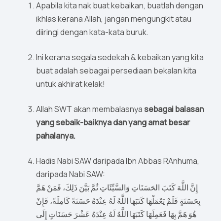
Apabila kita nak buat kebaikan, buatlah dengan
ikhlas kerana Allah, jangan mengungkit atau
diiringi dengan kata-kata buruk.
Ini kerana segala sedekah & kebaikan yang kita
buat adalah sebagai persediaan bekalan kita
untuk akhirat kelak!
Allah SWT akan membalasnya
sebagai balasan
yang sebaik-baiknya dan yang amat besar
pahalanya.
Hadis Nabi SAW daripada Ibn Abbas RAnhuma,
daripada Nabi SAW:
إِنَّ اللَّهَ كَتَبَ الحَسَنَاتِ وَالسَّيِّئَاتِ ثُمَّ بَيَّنَ ذَلِكَ، فَمَنْ هَمَّ
بِحَسَنَةٍ فَلَمْ يَعْمَلْهَا كَتَبَهَا اللَّهُ لَهُ عِنْدَهُ حَسَنَةً كَامِلَةً، فَإِنْ
هُوَ هَمَّ بِهَا فَعَمِلَهَا كَتَبَهَا اللَّهُ لَهُ عِنْدَهُ عَشْرَ حَسَنَاتٍ إِلَى