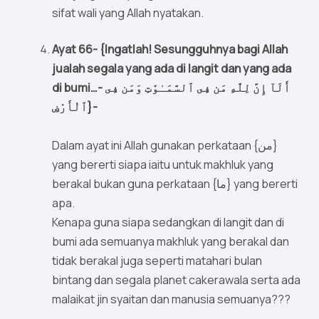
sifat wali yang Allah nyatakan.
Ayat 66- {Ingatlah! Sesungguhnya bagi Allah
jualah segala yang ada di langit dan yang ada
di bumi…- أَلَآ إِنَّ لِلَّهِ مَن فِى ٱلسَّمَـٰوَٰتِ وَمَن فِى
ٱلْأَرْضِ}-
Dalam ayat ini Allah gunakan perkataan {من}
yang bererti siapa iaitu untuk makhluk yang
berakal bukan guna perkataan {ما} yang bererti
apa.
Kenapa guna siapa sedangkan di langit dan di
bumi ada semuanya makhluk yang berakal dan
tidak berakal juga seperti matahari bulan
bintang dan segala planet cakerawala serta ada
malaikat jin syaitan dan manusia semuanya???