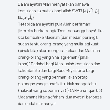
Dalam ayat ini Allah menyatakan bahawa
kemuliaan itu mutlak bagi Allah SWT! {إِنَّ ٱلْعِزَّةَ
لِلَّهِ جَمِيعًا}
Tetapi dalam ayat ini pula Allah berfirman:
{Mereka berkata lagi: “Demi sesungguhnya! Jika
kita kembali ke Madinah (dari medan perang),
sudah tentu orang-orang yang mulia lagi kuat
(pihak kita) akan mengusir keluar dari Madinah
orang-orang yang hina lagi lemah (pihak
Islam)”. Padahal bagi Allah jualah kemuliaan dan
kekuatan itu dan bagi Rasul-Nya serta bagi
orang-orang yang beriman; akan tetapi
golongan yang munafik itu tidak mengetahui
(hakikat yang sebenarnya).} (Al-Munafiqun 63)
Macamana kita nak faham, dua ayat ini berbeza
dari sudut maknanya!