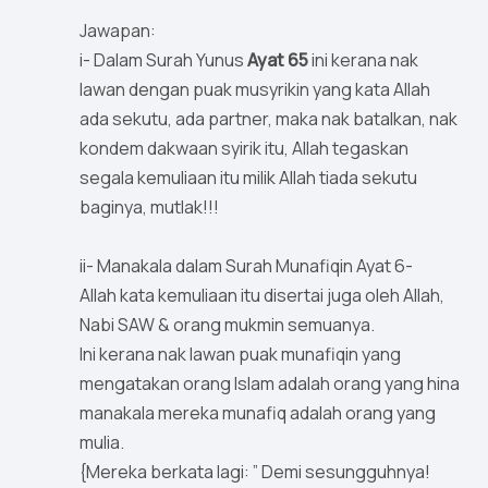
Jawapan:
i- Dalam Surah Yunus
Ayat 65
ini kerana nak
lawan dengan puak musyrikin yang kata Allah
ada sekutu, ada partner, maka nak batalkan, nak
kondem dakwaan syirik itu, Allah tegaskan
segala kemuliaan itu milik Allah tiada sekutu
baginya, mutlak!!!
ii- Manakala dalam Surah Munafiqin Ayat 6-
Allah kata kemuliaan itu disertai juga oleh Allah,
Nabi SAW & orang mukmin semuanya.
Ini kerana nak lawan puak munafiqin yang
mengatakan orang Islam adalah orang yang hina
manakala mereka munafiq adalah orang yang
mulia.
{Mereka berkata lagi: ” Demi sesungguhnya!