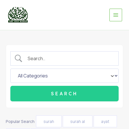
Skip
to
content
Popular Search
surah
surah al
ayat