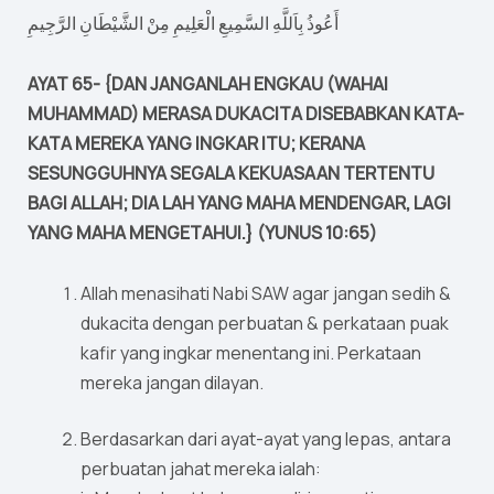
أَعُوذُ بِاَللَّهِ السَّمِيعِ الْعَلِيمِ مِنْ الشَّيْطَانِ الرَّجِيمِ
AYAT 65- {DAN JANGANLAH ENGKAU (WAHAI
MUHAMMAD) MERASA DUKACITA DISEBABKAN KATA-
KATA MEREKA YANG INGKAR ITU; KERANA
SESUNGGUHNYA SEGALA KEKUASAAN TERTENTU
BAGI ALLAH; DIA LAH YANG MAHA MENDENGAR, LAGI
YANG MAHA MENGETAHUI.} (YUNUS 10:65)
Allah menasihati Nabi SAW agar jangan sedih &
dukacita dengan perbuatan & perkataan puak
kafir yang ingkar menentang ini. Perkataan
mereka jangan dilayan.
Berdasarkan dari ayat-ayat yang lepas, antara
perbuatan jahat mereka ialah: