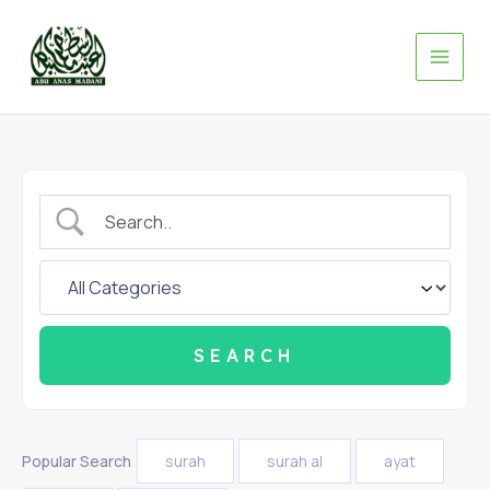
Skip
to
content
Popular Search
surah
surah al
ayat