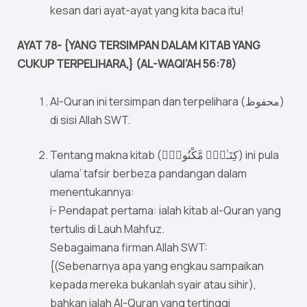
kesan dari ayat-ayat yang kita baca itu!
AYAT 78- {YANG TERSIMPAN DALAM KITAB YANG
CUKUP TERPELIHARA,} (AL-WAQI’AH 56:78)
Al-Quran ini tersimpan dan terpelihara (محفوظ)
di sisi Allah SWT.
Tentang makna kitab (كِتَـٰبٍۢ مَّكْنُونٍۢ) ini pula
ulama’ tafsir berbeza pandangan dalam
menentukannya:
i- Pendapat pertama: ialah kitab al-Quran yang
tertulis di Lauh Mahfuz.
Sebagaimana firman Allah SWT:
{(Sebenarnya apa yang engkau sampaikan
kepada mereka bukanlah syair atau sihir),
bahkan ialah Al-Quran yang tertinggi