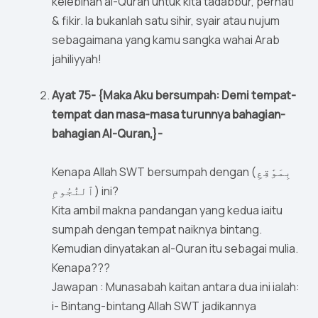
kelebihan al-Quran untuk kita tadabbur, perhati
& fikir. Ia bukanlah satu sihir, syair atau nujum
sebagaimana yang kamu sangka wahai Arab
jahiliyyah!
Ayat 75- {Maka Aku bersumpah: Demi tempat-
tempat dan masa-masa turunnya bahagian-
bahagian Al-Quran,}-
Kenapa Allah SWT bersumpah dengan (بِمَوَٰقِعِ
ٱلنُّجُومِ) ini?
Kita ambil makna pandangan yang kedua iaitu
sumpah dengan tempat naiknya bintang.
Kemudian dinyatakan al-Quran itu sebagai mulia.
Kenapa???
Jawapan : Munasabah kaitan antara dua ini ialah:
i- Bintang-bintang Allah SWT jadikannya