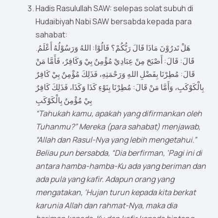
Hadis Rasulullah SAW: selepas solat subuh di
Hudaibiyah Nabi SAW bersabda kepada para
sahabat:
هَلْ تَدرُوْنَ مَاذَا قَالَ رَبُّكُمْ؟ قَالُوْا: اللهُ وَرَسُوْلُهُ أَعْلَمُ.
قَالَ: قَالَ: أَصْبَحَ مِنْ عِبَادِيْ مُؤْمِنٌ بِيْ وَكَافِرٌ، فَأَمَّا مَنْ
قَالَ: مُطِرْنَا بِفَضْلِ اللهِ وَرَحْمَتِهِ، فَذَلِكَ مُؤْمِنٌ بِيْ كَافِرٌ
بِالْكَوْكَبِ، وَأَمَّا مَنْ قَالَ: مُطِرْنَا بِنَوْءِ كَذَا وَكَذَا، فَذَلِكَ كَافِرٌ
بِيْ مُؤْمِنٌ بِالْكَوْكَبِ
“Tahukah kamu, apakah yang difirmankan oleh
Tuhanmu?” Mereka (para sahabat) menjawab,
“Allah dan Rasul-Nya yang lebih mengetahui.”
Beliau pun bersabda, “Dia berfirman, ‘Pagi ini di
antara hamba-hamba-Ku ada yang beriman dan
ada pula yang kafir. Adapun orang yang
mengatakan, ‘Hujan turun kepada kita berkat
karunia Allah dan rahmat-Nya, maka dia