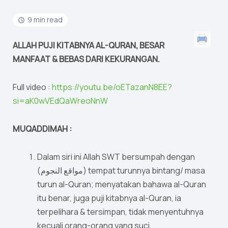
9 min read
ALLAH PUJI KITABNYA AL-QURAN, BESAR
MANFAAT & BEBAS DARI KEKURANGAN.
Full video :
https://youtu.be/oETazanN8EE?
si=aK0wVEdQaWreoNnW
MUQADDIMAH :
Dalam siri ini Allah SWT bersumpah dengan
(مواقع النجوم) tempat turunnya bintang/ masa
turun al-Quran; menyatakan bahawa al-Quran
itu benar, juga puji kitabnya al-Quran, ia
terpelihara & tersimpan, tidak menyentuhnya
kecuali orang-orang yang suci.