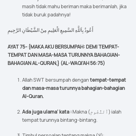
masih tidak mahu beriman maka berimanlah, jika
tidak buruk padahnya!
أَعُوذُ بِاَللَّهِ السَّمِيعِ الْعَلِيمِ مِنْ الشَّيْطَانِ الرَّجِيمِ
AYAT 75- {MAKA AKU BERSUMPAH: DEMI TEMPAT-
TEMPAT DAN MASA-MASA TURUNNYA BAHAGIAN-
BAHAGIAN AL-QURAN,} (AL-WAQI’AH 56:75)
Allah SWT bersumpah dengan
tempat-tempat
dan masa-masa turunnya bahagian-bahagian
Al-Quran.
Ada juga ulama’ kata :
Makna (ٱلنُّجُومِ) ialah
tempat turunnya bintang-bintang.
Timbul persoalan tentang makna (لا):