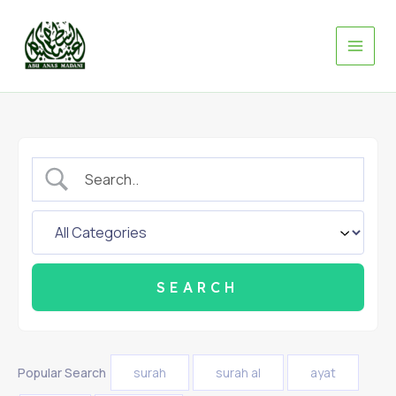
Skip
to
content
Popular Search
surah
surah al
ayat