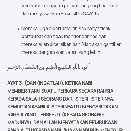
bertaubat daripada perbuatan yang tidak baik
dan menyusahkan Rasulullah SAW itu.
Mereka juga diberi amaran sekiranya tidak
bertaubat dan tidak mendengar nasihat,
mereka akan diceraikan dan Allah akan gantikan
mereka dengan wanita lain yang lebih.
أَعُوذُ بِاَللَّهِ السَّمِيعِ الْعَلِيمِ مِنْ الشَّيْطَانِ الرَّجِيمِ
AYAT 3- {DAN (INGATLAH), KETIKA NABI
MEMBERITAHU SUATU PERKARA SECARA RAHSIA
KEPADA SALAH SEORANG DARI ISTERI-ISTERINYA.
KEMUDIAN APABILA ISTERINYA ITU MENCERITAKAN
RAHSIA YANG TERSEBUT (KEPADA SEORANG
MADUNYA), DAN ALLAH MENYATAKAN PEMBUKAAN
RAHSIA ITU KEPADA NABI, (MAKA NABI PUN MENEGUR