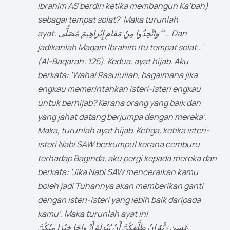
Ibrahim AS berdiri ketika membangun Ka’bah)
sebagai tempat solat?’ Maka turunlah
ayat: وَاتَّخِذُوا مِنْ مَقَامِ إِبْرَاهِيمَ مُصَلًّى ۖ ‘… Dan
jadikanlah Maqam Ibrahim itu tempat solat…’
(Al-Baqarah: 125). Kedua, ayat hijab. Aku
berkata: ‘Wahai Rasulullah, bagaimana jika
engkau memerintahkan isteri-isteri engkau
untuk berhijab? Kerana orang yang baik dan
yang jahat datang berjumpa dengan mereka’.
Maka, turunlah ayat hijab. Ketiga, ketika isteri-
isteri Nabi SAW berkumpul kerana cemburu
terhadap Baginda, aku pergi kepada mereka dan
berkata: ‘Jika Nabi SAW menceraikan kamu
boleh jadi Tuhannya akan memberikan ganti
dengan isteri-isteri yang lebih baik daripada
kamu’. Maka turunlah ayat ini
عَسَىٰ رَبُّهُ إِنْ طَلَّقَكُنَّ أَنْ يُبْدِلَهُ أَزْوَاجًا خَيْرًا مِنْكُنَّ