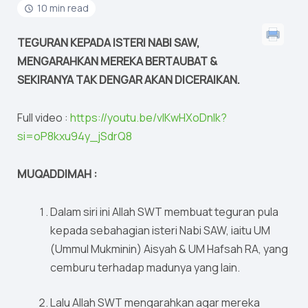
10 min read
TEGURAN KEPADA ISTERI NABI SAW,
MENGARAHKAN MEREKA BERTAUBAT &
SEKIRANYA TAK DENGAR AKAN DICERAIKAN.
Full video :
https://youtu.be/vlKwHXoDnlk?
si=oP8kxu94y_jSdrQ8
MUQADDIMAH :
Dalam siri ini Allah SWT membuat teguran pula
kepada sebahagian isteri Nabi SAW, iaitu UM
(Ummul Mukminin) Aisyah & UM Hafsah RA, yang
cemburu terhadap madunya yang lain.
Lalu Allah SWT mengarahkan agar mereka