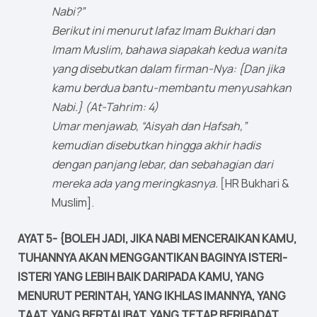
Nabi?”
Berikut ini menurut lafaz Imam Bukhari dan
Imam Muslim, bahawa siapakah kedua wanita
yang disebutkan dalam firman-Nya: {Dan jika
kamu berdua bantu-membantu menyusahkan
Nabi.} (At-Tahrim: 4)
Umar menjawab, “Aisyah dan Hafsah,”
kemudian disebutkan hingga akhir hadis
dengan panjang lebar, dan sebahagian dari
mereka ada yang meringkasnya.
[HR Bukhari &
Muslim].
AYAT 5- {BOLEH JADI, JIKA NABI MENCERAIKAN KAMU,
TUHANNYA AKAN MENGGANTIKAN BAGINYA ISTERI-
ISTERI YANG LEBIH BAIK DARIPADA KAMU, YANG
MENURUT PERINTAH, YANG IKHLAS IMANNYA, YANG
TAAT, YANG BERTAUBAT, YANG TETAP BERIBADAT,