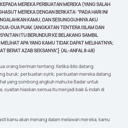
N KEPADA MEREKA PERBUATAN MEREKA (YANG SALAH
GHASUT MEREKA DENGAN BERKATA: “PADA HARI INI
MENGALAHKAN KAMU, DAN SESUNGGUHNYA AKU
EDUA-DUA PUAK (ANGKATAN TENTERA ISLAM DAN
 SYAITAN ITU BERUNDUR KE BELAKANG SAMBIL
T MELIHAT APA YANG KAMU TIDAK DAPAT MELIHATNYA;
 BERAT AZAB SEKSANYA”.} (AL-ANFAL 8:48)
a orang beriman tentang: Ketika iblis datang
ng buruk; perbuatan syirik, perbuatan mereka datang
ahal yang sombong angkuh mahu ke Badar untuk
yaitan hiaskan semua itu menjadi baik & indah di
, pasti kamu akan menang dalam melawan mereka, kamu