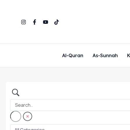
Skip
to
content
Al-Quran
As-Sunnah
K