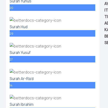
Surah Yunus
A
20
I
T
A
Surah Hud
K
29
B
S
Surah Yusuf
27
Surah Ar-Ra’d
14
Surah Ibrahim