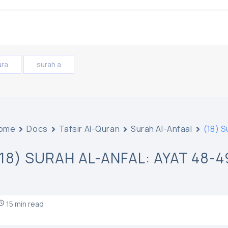
ura
surah a
ome
Docs
Tafsir Al-Quran
Surah Al-Anfaal
(18) S
(18) SURAH AL-ANFAL: AYAT 48-4
15 min read