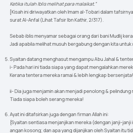
Ketika itulah Iblis melihat para malaikat.”
[Kisah ini diriwayatkan oleh Imam al-Tobari dalam tafsirnya 
surat Al-Anfal (Lihat Tafsir Ibn Kathir, 2/317).
Sebab iblis menyamar sebagai orang dari bani Mudlij kera
Jadi apabila melihat musuh bergabung dengan kita untuk 
Syaitan datang menghasut mengampu Abu Jahal & tente
i- Pada hari ini tiada siapa yang dapat mengalahkan mere
Kerana tentera mereka ramai & lebih lengkap bersenjata
ii- Dia juga menjamin akan menjadi penolong & pelindung
Tiada siapa boleh serang mereka!
Ayat ini ditafsirkan juga dengan firman Allah ini:
{Syaitan sentiasa menjanjikan mereka (dengan janji-ja
angan kosong; dan apa yang dijanjikan oleh Syaitan itu ti