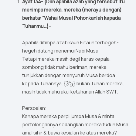
Ayat 134- {Dan apabila azab yang tersebut itu
menimpa mereka, mereka (merayu dengan)
berkata: “Wahai Musa! Pohonkanlah kepada
Tuhanmu…}-
Apabila ditimpa azab kaun Fir’aun terhegeh-
hegeh datang menemui Nabi Musa
Tetapi mereka masih degil keras kepala,
sombong tidak mahu beriman, mereka
tunjukkan dengan menyuruh Musa berdoa
kepada Tuhannya, {رَبَّكَ} bukan Tuhan mereka,
masih tidak mahu akui ketuhanan Allah SWT.
Persoalan:
Kenapa mereka pergi jumpa Musa & minta
pertolongannya sedangkan mereka tuduh Musa
amal sihir & bawa kesialan ke atas mereka?