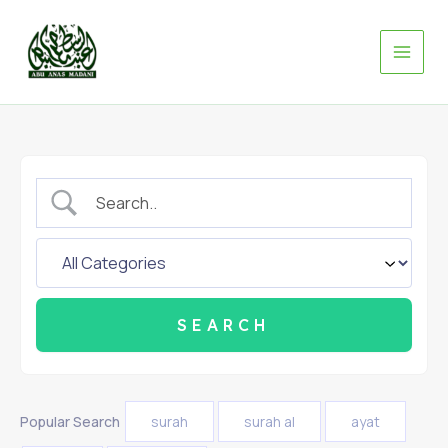
Skip
to
content
Popular Search
surah
surah al
ayat