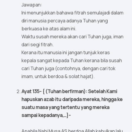
Jawapan:
Ini menunjukkan bahawa fitrah semulajadi dalam
diri manusia percaya adanya Tuhan yang
berkuasa ke atas alam ini.
Waktu susah mereka akan cari Tuhan juga, iman
dari segi fitrah.
Kerana itu manusia ini jangan tunjuk keras
kepala sangat kepada Tuhan kerana bila susah
cari Tuhan juga (contohnya, dengan cari tok
imam, untuk berdoa & solat hajat).
Ayat 135- { (Tuhan berfirman): Setelah Kami
hapuskan azab itu daripada mereka, hingga ke
suatu masa yang tertentu yang mereka
sampai kepadanya,…}-
Apabila Nabi Musa AS berdoa Allah kabulkan lalu