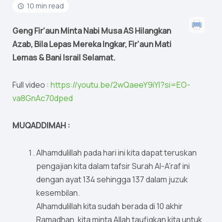
10 min read
Geng Fir’aun Minta Nabi Musa AS Hilangkan
Azab, Bila Lepas Mereka Ingkar, Fir’aun Mati
Lemas & Bani Israil Selamat.
Full video :
https://youtu.be/2wQaeeY9iYI?si=EO-
va8GnAc70dped
MUQADDIMAH :
Alhamdulillah pada hari ini kita dapat teruskan
pengajian kita dalam tafsir Surah Al-A’raf ini
dengan ayat 134 sehingga 137 dalam juzuk
kesembilan.
Alhamdulillah kita sudah berada di 10 akhir
Ramadhan, kita minta Allah taufiqkan kita untuk