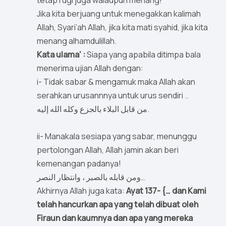
tetap rugi juga walaupun menang!
Jika kita berjuang untuk menegakkan kalimah
Allah, Syari’ah Allah, jika kita mati syahid, jika kita
menang alhamdulillah.
Kata ulama’ :
Siapa yang apabila ditimpa bala
menerima ujian Allah dengan:
i- Tidak sabar & mengamuk maka Allah akan
serahkan urusannnya untuk urus sendiri ..
من قابل البلاء بالجزع وكله الله إليه.
ii- Manakala sesiapa yang sabar, menunggu
pertolongan Allah, Allah jamin akan beri
kemenangan padanya!
ومن قابله بالصبر ، وانتظار النصر…
Akhirnya Allah juga kata:
Ayat 137- {… dan Kami
telah hancurkan apa yang telah dibuat oleh
Firaun dan kaumnya dan apa yang mereka