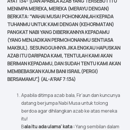
AYAT 134- {DAN APABILA AZAB YANG TERSEBUT ITU
MENIMPA MEREKA, MEREKA (MERAYU DENGAN)
BERKATA: “WAHAI MUSA! POHONKANLAH KEPADA
TUHANMU UNTUK KAMI DENGAN (KEHORMATAN)
PANGKAT NABI YANG DIBERIKANNYA KEPADAMU
(YANG MENJADIKAN PERMOHONANMU SENTIASA
MAKBUL). SESUNGGUHNYA JIKA ENGKAU HAPUSKAN
AZAB ITU DARIPADA KAMI, TENTULAH KAMI AKAN
BERIMAN KEPADAMU, DAN SUDAH TENTU KAMI AKAN
MEMBEBASKAN KAUM BANI ISRAIL (PERGI)
BERSAMAMU”.} (AL-A’RAF 7:134)
Apabila ditimpa azab bala, Fir’aun dan kuncunya
datang berjumpa Nabi Musa untuk tolong
berdoa agar dihilangkan azab ke atas mereka
itu!
B
ala itu ada ulama’ kata :
Yang sembilan dalam