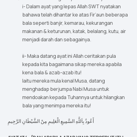
i- Dalam ayat yang lepas Allah SWT nyatakan
bahawa telah dihantar ke atas Fir’aun beberapa
bala seperti banjir, kemarau, kekurangan
makanan & keturunan, katak, belalang, kutu, air
menjadi darah dan sebagainya.
ii- Maka datang ayat ini Allah ceritakan pula
kepada kita bagaimana sikap mereka apabila
kena bala & azab-azab itu!
Iaitu mereka mula kenal Musa, datang
menghadap berjumpa Nabi Musa untuk
mendoakan kepada Tuhannya untuk hilangkan
bala yang menimpa mereka itu!
أَعُوذُ بِاَللَّهِ السَّمِيعِ الْعَلِيمِ مِنْ الشَّيْطَانِ الرَّجِيمِ