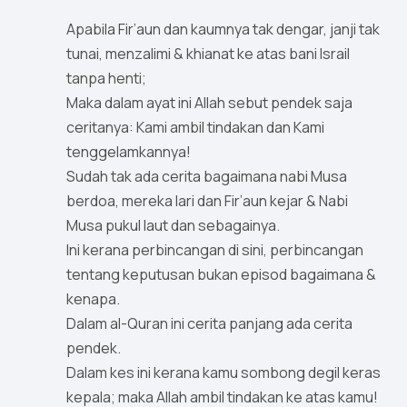
Apabila Fir’aun dan kaumnya tak dengar, janji tak
tunai, menzalimi & khianat ke atas bani Israil
tanpa henti;
Maka dalam ayat ini Allah sebut pendek saja
ceritanya: Kami ambil tindakan dan Kami
tenggelamkannya!
Sudah tak ada cerita bagaimana nabi Musa
berdoa, mereka lari dan Fir’aun kejar & Nabi
Musa pukul laut dan sebagainya.
Ini kerana perbincangan di sini, perbincangan
tentang keputusan bukan episod bagaimana &
kenapa.
Dalam al-Quran ini cerita panjang ada cerita
pendek.
Dalam kes ini kerana kamu sombong degil keras
kepala; maka Allah ambil tindakan ke atas kamu!