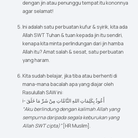
dengan jin atau penunggu tempat itu kononnya
agar selamat!
Ini adalah satu perbuatan kufur & syirik, kita ada
Allah SWT Tuhan & tuan kepada jin itu sendiri,
kenapa kita minta perlindungan dari jin hamba
Allah itu? Amat salah & sesat, satu perbuatan
yang haram.
Kita sudah belajar, jika tiba atau berhenti di
mana-mana bacalah apa yang diajar oleh
Rasulullah SAW ini:
i- أَعُوذُ بِكَلِمَاتِ اللهِ التَّامَّاتِ مِنْ شَرِّ مَا خَلَقَ
“Aku berlindung dengan kalimah Allah yang
sempurna daripada segala keburukan yang
Allah SWT cipta)”
[HR Muslim].