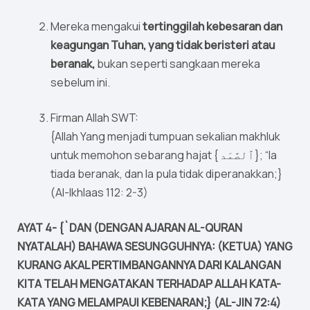
Mereka mengakui
tertinggilah kebesaran dan
keagungan Tuhan, yang tidak beristeri atau
beranak,
bukan seperti sangkaan mereka
sebelum ini.
Firman Allah SWT:
{Allah Yang menjadi tumpuan sekalian makhluk
untuk memohon sebarang hajat { ٱلصَّمَد}; “Ia
tiada beranak, dan Ia pula tidak diperanakkan;}
(Al-Ikhlaas 112: 2-3)
AYAT 4- {`DAN (DENGAN AJARAN AL-QURAN
NYATALAH) BAHAWA SESUNGGUHNYA: (KETUA) YANG
KURANG AKAL PERTIMBANGANNYA DARI KALANGAN
KITA TELAH MENGATAKAN TERHADAP ALLAH KATA-
KATA YANG MELAMPAUI KEBENARAN;} (AL-JIN 72:4)