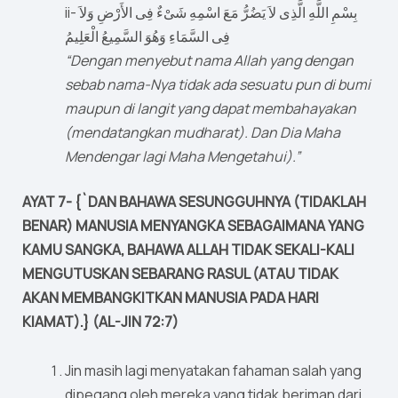
ii- بِسْمِ اللَّهِ الَّذِى لاَ يَضُرُّ مَعَ اسْمِهِ شَىْءٌ فِى الأَرْضِ وَلاَ
فِى السَّمَاءِ وَهُوَ السَّمِيعُ الْعَلِيمُ
“Dengan menyebut nama Allah yang dengan
sebab nama-Nya tidak ada sesuatu pun di bumi
maupun di langit yang dapat membahayakan
(mendatangkan mudharat). Dan Dia Maha
Mendengar lagi Maha Mengetahui).”
AYAT 7- {`DAN BAHAWA SESUNGGUHNYA (TIDAKLAH
BENAR) MANUSIA MENYANGKA SEBAGAIMANA YANG
KAMU SANGKA, BAHAWA ALLAH TIDAK SEKALI-KALI
MENGUTUSKAN SEBARANG RASUL (ATAU TIDAK
AKAN MEMBANGKITKAN MANUSIA PADA HARI
KIAMAT).} (AL-JIN 72:7)
Jin masih lagi menyatakan fahaman salah yang
dipegang oleh mereka yang tidak beriman dari