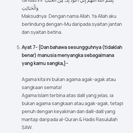
tandas ini: بِسْم الله اللَّهُمَّ إِنِّي أَعُوذُ بِكَ مِنَ الْخُبُثِ
وَالْخَبَائِثِ
Maksudnya: Dengan nama Allah, Ya Allah aku
berlindung dengan-Mu daripada syaitan jantan
dan syaitan betina.
Ayat 7- {Dan bahawa sesungguhnya (tidaklah
benar) manusia menyangka sebagaimana
yang kamu sangka,}-
Agama kita ini bukan agama agak-agak atau
sangkaan semata!
Agama Islam terbina atas dalil yang jelas, ia
bukan agama sangkaan atau agak-agak, tetapi
penuh dengan keyakinan dan dalil-dalil yang
mantap daripada al-Quran & Hadis Rasulullah
SAW.