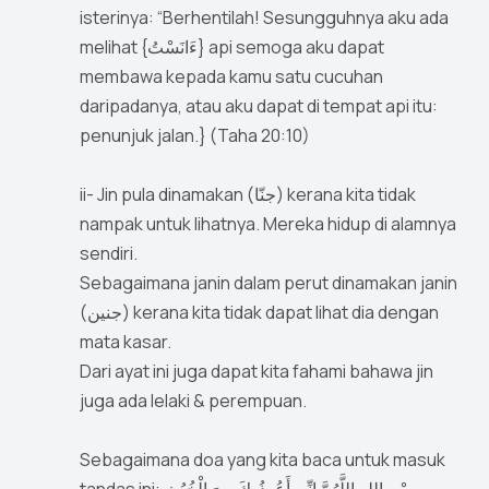
isterinya: “Berhentilah! Sesungguhnya aku ada
melihat {ءَانَسْتُ} api semoga aku dapat
membawa kepada kamu satu cucuhan
daripadanya, atau aku dapat di tempat api itu:
penunjuk jalan.} (Taha 20:10)
ii- Jin pula dinamakan (جنّا) kerana kita tidak
nampak untuk lihatnya. Mereka hidup di alamnya
sendiri.
Sebagaimana janin dalam perut dinamakan janin
(جنين) kerana kita tidak dapat lihat dia dengan
mata kasar.
Dari ayat ini juga dapat kita fahami bahawa jin
juga ada lelaki & perempuan.
Sebagaimana doa yang kita baca untuk masuk