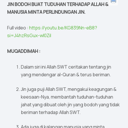
JIN BODOH BUAT TUDUHAN TERHADAP ALLAH &
MANUSIA MINTA PERLINDUNGAN JIN.
Full video :
https://youtu.be/KG839Nn-eB8?
si=J4hzRsGux-wI0ZiI
MUQADDIMAH :
Dalam siri ini Allah SWT ceritakan tentang jin
yang mendengar al-Quran & terus beriman.
Jin juga puji Allah SWT, mengakui keagungan &
keesaan-Nya, membantah tuduhan-tuduhan
jahat yang dibuat oleh jin yang bodoh yang tidak
beriman terhadap Allah SWT.
Ada juga di kalangan manusia yang minta