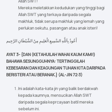
Allah SWT!
Mereka meletakkan kedudukan yang tinggi bagi
Allah SWT yang terkaya daripada segala
makhluk, tidak serupa makhluk yang lemah yang
perlukan sekutu, pasangan atau anak isteri!
أَعُوذُ بِاَللَّهِ السَّمِيعِ الْعَلِيمِ مِنْ الشَّيْطَانِ الرَّجِيم
AYAT 3- {DAN (KETAHUILAH WAHAI KAUM KAMI!)
BAHAWA SESUNGGUHNYA: TERTINGGILAH
KEBESARAN DAN KEAGUNGAN TUHAN KITA DARIPADA
BERISTERI ATAU BERANAK.} (AL-JIN 72:3)
Ini adalah kata-kata jin yang balik berdakwah
kepada kaumnya, mensucikan Allah SWT
daripada segala keprcayaan batil mereka
sebelum ini.