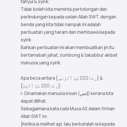
tahyul & syirik.
Tidak boleh kita meminta pertolongan dan
perlindungan kepada selain Allah SWT, dengan
benda yang kita tidak nampak ini adalah
perbuatan yang haram dan membawa kepada
syirik.
Bahkan perbuatan ini akan membuatkan jin itu
bertamabah jahat, sombong & takabbur akibat
manusia yang syirik.
Apa beza antara { رِجَالٌۭ مِّنَ ٱلْإِنسِ} &
{رِجَالٍۢ مِّنَ ٱلْجِنّ}:
i- Dinamakan manusia insan (إنس) kerana kita
dapat dilihat.
Sebagaimana kata nabi Musa AS dalam firman
Allah SWT ini:
{Ketika ia melihat api, lalu berkatalah ia kepada