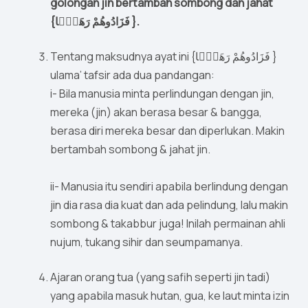
golongan jin bertambah sombong dan jahat
{فَزَادُوهُمْ رَهَقًۭا }.
Tentang maksudnya ayat ini {فَزَادُوهُمْ رَهَقًۭا }
ulama’ tafsir ada dua pandangan:
i- Bila manusia minta perlindungan dengan jin,
mereka (jin) akan berasa besar & bangga,
berasa diri mereka besar dan diperlukan. Makin
bertambah sombong & jahat jin.
ii- Manusia itu sendiri apabila berlindung dengan
jin dia rasa dia kuat dan ada pelindung, lalu makin
sombong & takabbur juga! Inilah permainan ahli
nujum, tukang sihir dan seumpamanya.
Ajaran orang tua (yang safih seperti jin tadi)
yang apabila masuk hutan, gua, ke laut minta izin