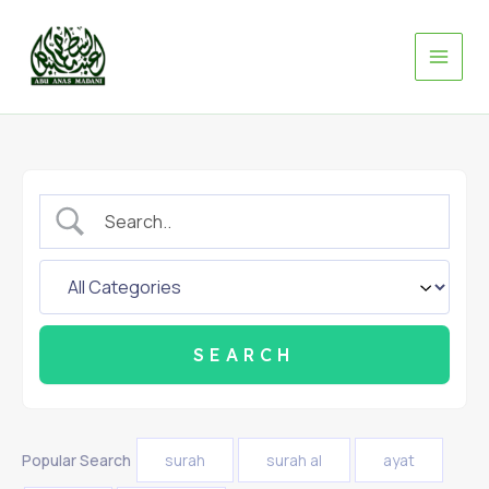
Skip
to
content
Popular Search
surah
surah al
ayat