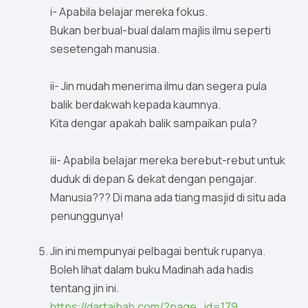
i- Apabila belajar mereka fokus.
Bukan berbual-bual dalam majlis ilmu seperti
sesetengah manusia.
ii- Jin mudah menerima ilmu dan segera pula
balik berdakwah kepada kaumnya.
Kita dengar apakah balik sampaikan pula?
iii- Apabila belajar mereka berebut-rebut untuk
duduk di depan & dekat dengan pengajar.
Manusia??? Di mana ada tiang masjid di situ ada
penunggunya!
Jin ini mempunyai pelbagai bentuk rupanya.
Boleh lihat dalam buku Madinah ada hadis
tentang jin ini.
https://dartaibah.com/?page_id=179…