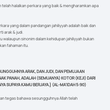
ah telah halalkan perkara yang baik & mengharamkan apa
rkara yang dalam pandangan jahiliyyah adalah baik dan
i arak & judi.
u walaupun sinonim dalam kehidupan jahiliyyah bukan
kan fahaman itu.
SUNGGUHNYA ARAK, DAN JUDI, DAN PEMUJAAN
K PANAH, ADALAH (SEMUANYA) KOTOR (KEJI) DARI
A SUPAYA KAMU BERJAYA.} (AL-MA’IDAH 5:90)
an tegas bahawa sesungguhnya Allah telah