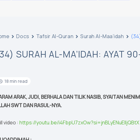
ome
Docs
Tafsir Al-Quran
Surah Al-Maa’idah
(34
(34) SURAH AL-MA’IDAH: AYAT 90
18 min read
ARAM ARAK, JUDI, BERHALA DAN TILIK NASIB, SYAITAN ME
LLAH SWT DAN RASUL-NYA.
ll video :
https://youtu.be/i4FbpU7zxOw?si=jnBLyENuElIjQBtX
UQADDIMAH :