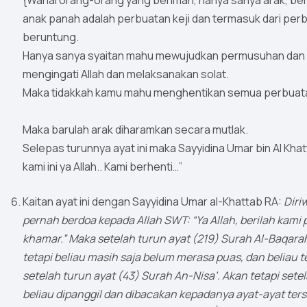
{Wahai orang-orang yang beriman, hanya sanya arak, berj
anak panah adalah perbuatan keji dan termasuk dari perb
beruntung.
Hanya sanya syaitan mahu mewujudkan permusuhan dan 
mengingati Allah dan melaksanakan solat.
Maka tidakkah kamu mahu menghentikan semua perbuatan2
Maka barulah arak diharamkan secara mutlak.
Selepas turunnya ayat ini maka Sayyidina Umar bin Al Kha
kami ini ya Allah.. Kami berhenti…”
Kaitan ayat ini dengan Sayyidina Umar al-Khattab RA:
Diri
pernah berdoa kepada Allah SWT: “Ya Allah, berilah ka
khamar.” Maka setelah turun ayat (219) Surah Al-Baqar
tetapi beliau masih saja belum merasa puas, dan beliau t
setelah turun ayat (43) Surah An-Nisa’. Akan tetapi sete
beliau dipanggil dan dibacakan kepadanya ayat-ayat ters