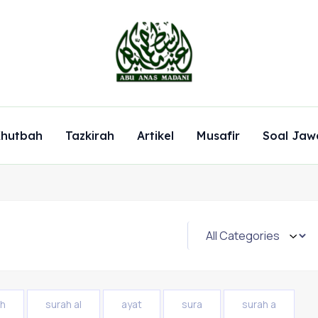
hutbah
Tazkirah
Artikel
Musafir
Soal Jaw
ah
surah al
ayat
sura
surah a