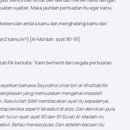
udi, berkorban untuk berhala dan menilik nasib dengan
uatan syaitan. Maka jauhilah perbuatan itu agar kamu
kebencian antara kamu dan menghalangi kamu dari
 kamu ini?} [Al-Ma’idah: ayat 90-91].
ttab RA berkata: “Kami berhenti dari segala perbuatan
wayatkan bahawa Sayyidina Umar bin al-Khattab RA
mi penjelasan yang memuaskan mengenai masalah
ah. Rasulullah SAW membacakan ayat itu kepadanya,
etap berdoa seperti tersebut di atas. Dan demikian pula
lah turun ayat-ayat 90 dan 91 Surah Al-Maidah ini,
ebut. Beliau merasa puas. Dan setelah bacaan itu