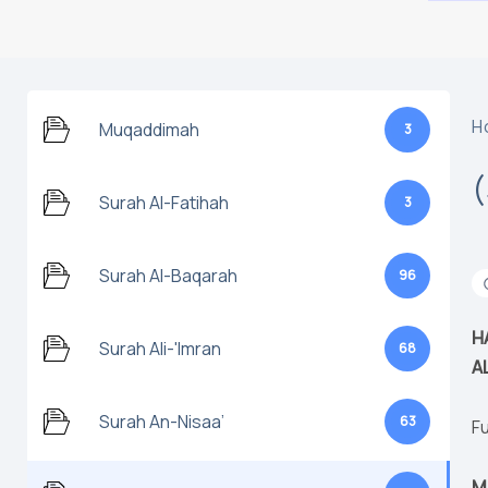
H
Muqaddimah
3
Surah Al-Fatihah
3
Surah Al-Baqarah
96
H
Surah Ali-'Imran
68
A
Surah An-Nisaa’
63
Fu
M