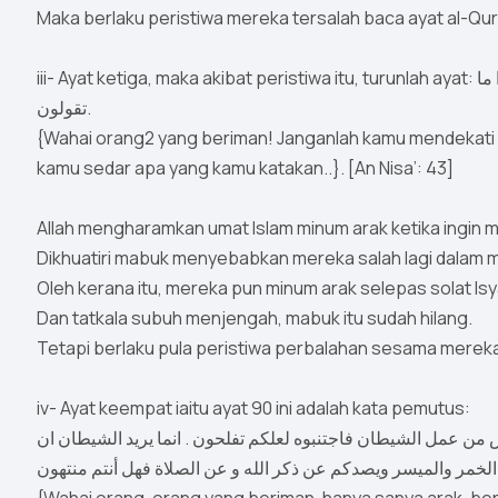
Maka berlaku peristiwa mereka tersalah baca ayat al-Qur
iii- Ayat ketiga, maka akibat peristiwa itu, turunlah ayat: يأيها الذين ءامنوا لا تقربوا الصلاة وأنتم سكارى حتى تعلموا ما
تقولون.
{Wahai orang2 yang beriman! Janganlah kamu mendekati 
kamu sedar apa yang kamu katakan..}. [An Nisa’: 43]
Allah mengharamkan umat Islam minum arak ketika ingin m
Dikhuatiri mabuk menyebabkan mereka salah lagi dalam 
Oleh kerana itu, mereka pun minum arak selepas solat Isy
Dan tatkala subuh menjengah, mabuk itu sudah hilang.
Tetapi berlaku pula peristiwa perbalahan sesama merek
iv- Ayat keempat iaitu ayat 90 ini adalah kata pemutus:
رجس من عمل الشيطان فاجتنبوه لعلكم تفلحون . انما يريد الشيطان ان