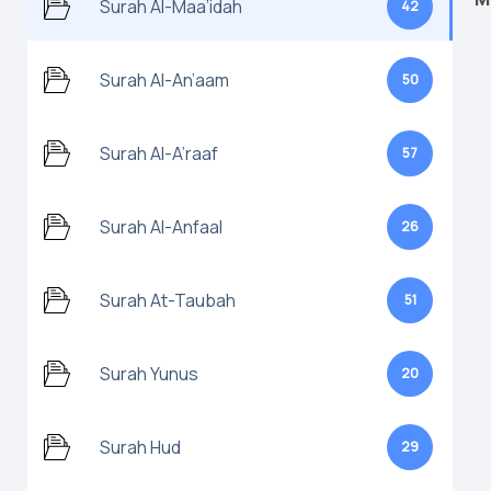
Surah Al-Maa’idah
42
Surah Al-An’aam
50
Surah Al-A’raaf
57
Surah Al-Anfaal
26
Surah At-Taubah
51
Surah Yunus
20
Surah Hud
29