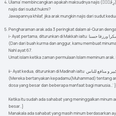
Ulama’ membincangkan apakah maksudnya najis (رِجْسٌۭ) di sini, apakah najis dari sudut ain/zatnya atau hanya
najis dari sudut hukmi?
Jawapannya khilaf, jika arak mungkin najis dari sudut ked
Pengharaman arak ada 3 peringkat dalam al-Quran denga
i- Ayat pertama, diturunkan
(Dan dari buah kurma dan anggur, kamu membuat minuma
Nahl ayat 67.
Umat islam ketika zaman permulaan Islam meminum arak. D
ii- Ayat kedua, diturunkan di 
(Mereka bertanyakan kepadamu(Muhammad) tentang arak d
dosa yang besar dan beberapa manfaat bagi manusia…’ } 
Ketika itu sudah ada sahabat yang meninggalkan minum 
besar..}
Manakala ada sahabat yang masih minum berdasarkan aya