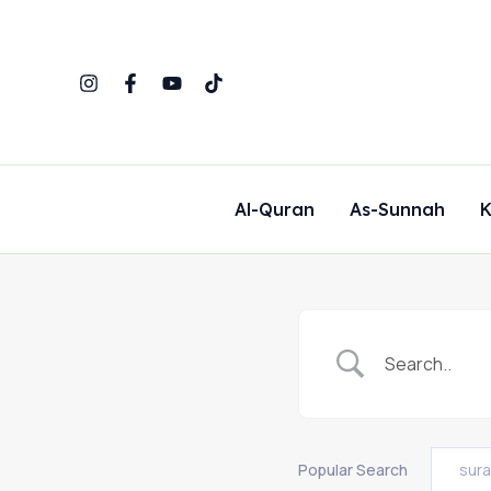
Skip
to
content
Al-Quran
As-Sunnah
K
Popular Search
sur