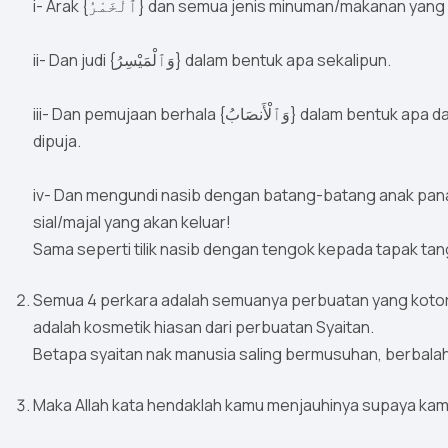
i- Arak {ٱلْخَمْرُ} dan semua jenis minuman/makanan
ii- Dan judi {وَٱلْمَيْسِرُ} dalam bentuk apa sekalipun.
iii- Dan pemujaan berhala {وَٱلْأَنصَابُ} dalam bentuk apa dan dari apa sekalipun termasuk kubur yang dihias &
dipuja.
iv- Dan mengundi nasib dengan batang-batang anak panah { وَٱلْأَزْلَـٰمُ}- menilik nasib dan percaya
sial/majal yang akan keluar!
Sama seperti tilik nasib dengan tengok kepada tapak tan
Semua 4 perkara adalah semuanya perbuatan yang kotor { رِجْسٌۭ} lagi keji bagi jiwa orang yang beriman
adalah kosmetik hiasan dari perbuatan Syaitan.
Betapa syaitan nak manusia saling bermusuhan, berba
Maka Allah kata hendaklah kamu menjauhinya supaya kamu 