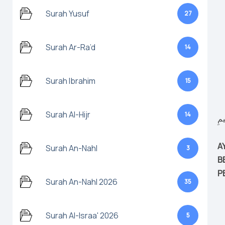
Surah Yusuf
27
Surah Ar-Ra’d
14
Surah Ibrahim
15
Surah Al-Hijr
14
A
Surah An-Nahl
3
B
P
Surah An-Nahl 2026
35
Surah Al-Israa' 2026
5