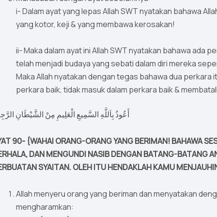
i- Dalam ayat yang lepas Allah SWT nyatakan bahawa All
yang kotor, keji & yang membawa kerosakan!
ii- Maka dalam ayat ini Allah SWT nyatakan bahawa ada pe
telah menjadi budaya yang sebati dalam diri mereka sepert
Maka Allah nyatakan dengan tegas bahawa dua perkara it
perkara baik, tidak masuk dalam perkara baik & membatal
أَعُوذُ بِاَللَّهِ السَّمِيعِ الْعَلِيمِ مِنْ الشَّيْطَانِ الرَّجِيمِ
YAT 90- {WAHAI ORANG-ORANG YANG BERIMAN! BAHAWA SE
ERHALA, DAN MENGUNDI NASIB DENGAN BATANG-BATANG ANA
ERBUATAN SYAITAN. OLEH ITU HENDAKLAH KAMU MENJAUHINY
Allah menyeru orang yang beriman dan menyatakan deng
mengharamkan: