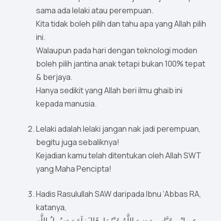
sama ada lelaki atau perempuan.
Kita tidak boleh pilih dan tahu apa yang Allah pilih
ini.
Walaupun pada hari dengan teknologi moden
boleh pilih jantina anak tetapi bukan 100% tepat
& berjaya.
Hanya sedikit yang Allah beri ilmu ghaib ini
kepada manusia.
Lelaki adalah lelaki jangan nak jadi perempuan,
begitu juga sebaliknya!
Kejadian kamu telah ditentukan oleh Allah SWT
yang Maha Pencipta!
Hadis Rasulullah SAW daripada Ibnu ‘Abbas RA,
katanya,
عنِ ابْنِ عَبَّاسٍ رَضِيَ اللَّهُ عَنْهُمَا، قَالَ: لَعَنَ رَسُولُ اللَّهِ