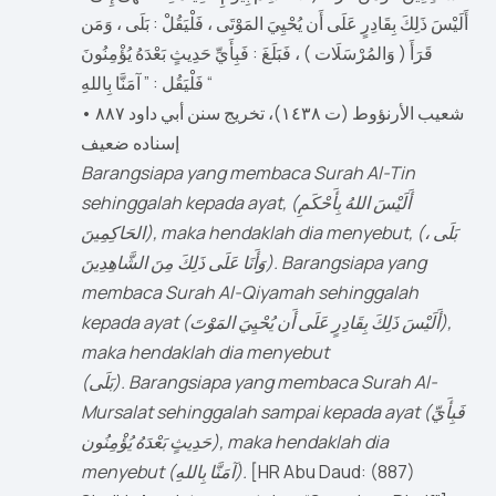
أَلَيْسَ ذَلِكَ بِقَادِرٍ عَلَى أَن يُحْيِيَ المَوْتَى ، فَلْيَقُلْ : بَلَى ، وَمَن
قَرَأَ ( وَالمُرْسَلَات ) ، فَبَلَغَ : فَبِأَيِّ حَدِيثٍ بَعْدَهُ يُؤْمِنُونَ
فَلْيَقُل : ” آمَنَّا بِاللهِ “
شعيب الأرنؤوط (ت ١٤٣٨)، تخريج سنن أبي داود ٨٨٧ •
إسناده ضعيف
Barangsiapa yang membaca Surah Al-Tin
sehinggalah kepada ayat, (أَلَيْسَ اللهُ بِأَحْكَمِ
الحَاكِمِينَ), maka hendaklah dia menyebut, (بَلَى ،
وَأَنَا عَلَى ذَلِكَ مِنَ الشَّاهِدِينَ). Barangsiapa yang
membaca Surah Al-Qiyamah sehinggalah
kepada ayat (أَلَيْسَ ذَلِكَ بِقَادِرٍ عَلَى أَن يُحْيِيَ المَوْتَ),
maka hendaklah dia menyebut
(بَلَى). Barangsiapa yang membaca Surah Al-
Mursalat sehinggalah sampai kepada ayat (فَبِأَيِّ
حَدِيثٍ بَعْدَهُ يُؤْمِنُون), maka hendaklah dia
menyebut (آمَنَّا بِاللهِ).
[HR Abu Daud: (887)