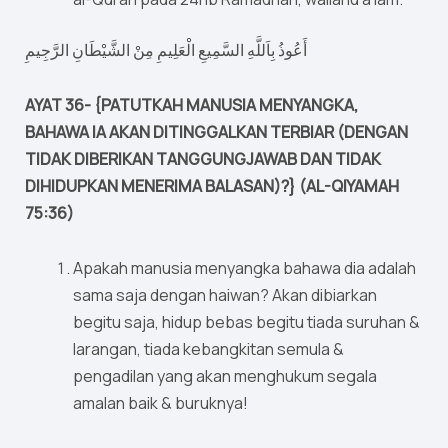
أَعُوذُ بِاَللَّهِ السَّمِيعِ الْعَلِيمِ مِنْ الشَّيْطَانِ الرَّجِيمِ
AYAT 36- {PATUTKAH MANUSIA MENYANGKA,
BAHAWA IA AKAN DITINGGALKAN TERBIAR (DENGAN
TIDAK DIBERIKAN TANGGUNGJAWAB DAN TIDAK
DIHIDUPKAN MENERIMA BALASAN)?} (AL-QIYAMAH
75:36)
Apakah manusia menyangka bahawa dia adalah
sama saja dengan haiwan? Akan dibiarkan
begitu saja, hidup bebas begitu tiada suruhan &
larangan, tiada kebangkitan semula &
pengadilan yang akan menghukum segala
amalan baik & buruknya!