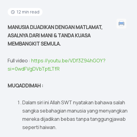
12 min read
MANUSIA DIJADIKAN DENGAN MATLAMAT,
ASALNYA DARI MANI & TANDA KUASA
MEMBANGKIT SEMULA.
Full video :
https://youtu.be/VDf3Z94hGOY?
si=0wdFVgDVbTptLTfR
MUQADDIMAH :
Dalam siri ini Allah SWT nyatakan bahawa salah
sangka sebahagian manusia yang menyangkan
mereka dijadikan bebas tanpa tanggungjawab
seperti haiwan.