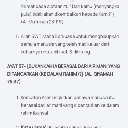
hikmat pada ciptaan itu? Dan kamu (menyangka
pula) tidak akan dikembalikan kepada Kami?”}
(Al-Mu’minun 23:115)
Allah SWT Maha Berkuasa untuk menghidupkan
semula manusia yang telah mati keluar dari
kuburnya untuk dihisab & dihitung.
AYAT 37- {BUKANKAH IA BERASAL DARI AIR MANI YANG
DIPANCARKAN (KE DALAM RAHIM)?} (AL-QIYAMAH
75:37)
Kemudian Allah ungkitkan bahawa manusia itu
berasal dari air mani yang dipancutkan ke dalam
rahim ibunya!
Kata ulama’ :
Ini adalah dalil kedua yang