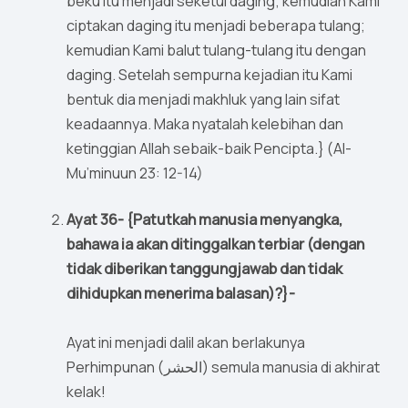
beku itu menjadi seketul daging; kemudian Kami
ciptakan daging itu menjadi beberapa tulang;
kemudian Kami balut tulang-tulang itu dengan
daging. Setelah sempurna kejadian itu Kami
bentuk dia menjadi makhluk yang lain sifat
keadaannya. Maka nyatalah kelebihan dan
ketinggian Allah sebaik-baik Pencipta.} (Al-
Mu’minuun 23: 12-14)
Ayat 36- {Patutkah manusia menyangka,
bahawa ia akan ditinggalkan terbiar (dengan
tidak diberikan tanggungjawab dan tidak
dihidupkan menerima balasan)?}-
Ayat ini menjadi dalil akan berlakunya
Perhimpunan (الحشر) semula manusia di akhirat
kelak!