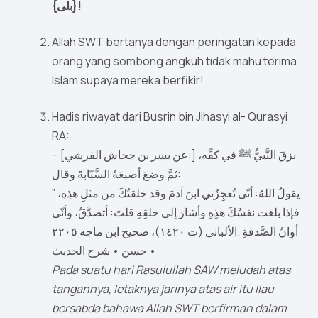
{بلى}!
Allah SWT bertanya dengan peringatan kepada
orang yang sombong angkuh tidak mahu terima
Islam supaya mereka berfikir!
Hadis riwayat dari Busrin bin Jihasyi al- Qurasyi
RA:
– [عن بسر بن جحاش القرشي:] بزقَ النَّبيُّ ﷺ في كفِّه،
ثمَّ وضعَ أصبعَهُ السَّبّابةَ وقال:
” يقولُ اللهُ: أنّى تُعجِزُني ابنَ آدمَ وقد خلقتُكَ من مثلِ هذِهِ،
فإذا بلغت نفسُكَ هذِهِ وأشارَ إلى حلقِهِ قلتَ: أتصدَّقُ، وأنّى
أوانُ الصَّدقةِ .الألباني (ت ١٤٢٠)، صحيح ابن ماجه ٢٢٠٥
• حسن • شرح الحديث
Pada suatu hari Rasulullah SAW meludah atas
tangannya, letaknya jarinya atas air itu llau
bersabda bahawa Allah SWT berfirman dalam