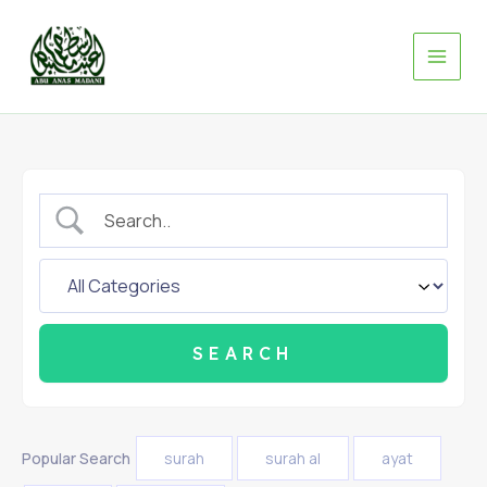
Skip
to
content
Popular Search
surah
surah al
ayat