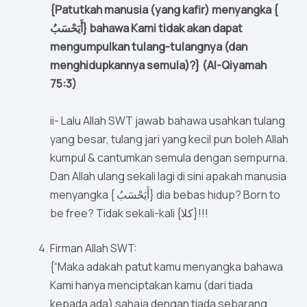
{Patutkah manusia (yang kafir) menyangka {
أَيَحْسَبُ} bahawa Kami tidak akan dapat
mengumpulkan tulang-tulangnya (dan
menghidupkannya semula)?} (Al-Qiyamah
75:3)
ii- Lalu Allah SWT jawab bahawa usahkan tulang
yang besar, tulang jari yang kecil pun boleh Allah
kumpul & cantumkan semula dengan sempurna.
Dan Allah ulang sekali lagi di sini apakah manusia
menyangka { أَيَحْسَبُ} dia bebas hidup? Born to
be free? Tidak sekali-kali {كلا}!!!
Firman Allah SWT:
{“Maka adakah patut kamu menyangka bahawa
Kami hanya menciptakan kamu (dari tiada
kepada ada) sahaja dengan tiada sebarang