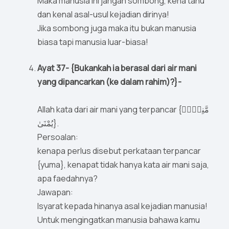
Maka manusia ini jangan sombong, kena tahu
dan kenal asal-usul kejadian dirinya!
Jika sombong juga maka itu bukan manusia
biasa tapi manusia luar-biasa!
Ayat 37- {Bukankah ia berasal dari air mani
yang dipancarkan (ke dalam rahim)?}-
Allah kata dari air mani yang terpancar {مَّنِىٍّۢ
يُمْنَىٰ}.
Persoalan:
kenapa perlus disebut perkataan terpancar
{yuma}, kenapat tidak hanya kata air mani saja,
apa faedahnya?
Jawapan:
Isyarat kepada hinanya asal kejadian manusia!
Untuk mengingatkan manusia bahawa kamu