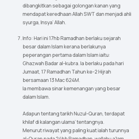
dibangkitkan sebagai golongan kanan yang
mendapat keredhaan Allah SWT dan menjadi ahli
syurga, Insya’ Allah.
Info: Hari ini 17hb Ramadhan berlaku sejarah
besar dalam Islam kerana berlakunya
peperangan pertama dalam Islam iaitu:
Ghazwah Badar al-kubra. Ia berlaku pada hari
Jumaat, 17 Ramadhan Tahun ke-2 Hijrah
bersamaan 13 Mac 624M.
Ia membawa sinar kemenangan yang besar
dalam Islam.
Adapun tentang tarikh Nuzul-Quran, terdapat
khilaf di kalangan ulama’ tentangnya.
Menurut riwayat yang paling kuat ialah turunnya
al-Quran pada 24hb Ramadhan, wallahu a’lam.