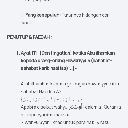
ii-
Yang kesepuluh:
Turunnya hidangan dari
langit!
PENUTUP & FAEDAH :
Ayat 111- {Dan (ingatlah) ketika Aku ilhamkan
kepada orang-orang Hawariyyiin (sahabat-
sahabat karib nabi Isa):…}-
Allah ilhamkan kepada golongan hawariyyun iaitu
sahabat Nabi Isa AS.
{وَإِذْ أَوْحَيْتُ إِلَى ٱلْحَوَارِيِّـۧنَ}.
Apabila disebut wahyu {أَوْحَيْتُ} dalam al-Quran ia
mempunyai dua makna:
i- Wahyu Syar’i, khas untuk para nabi & rasul,