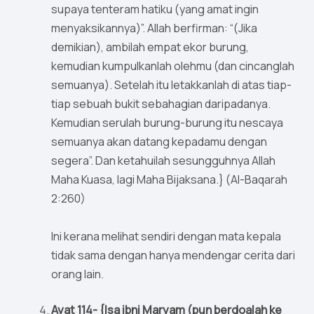
supaya tenteram hatiku (yang amat ingin
menyaksikannya)”. Allah berfirman: “(Jika
demikian), ambilah empat ekor burung,
kemudian kumpulkanlah olehmu (dan cincanglah
semuanya). Setelah itu letakkanlah di atas tiap-
tiap sebuah bukit sebahagian daripadanya.
Kemudian serulah burung-burung itu nescaya
semuanya akan datang kepadamu dengan
segera”. Dan ketahuilah sesungguhnya Allah
Maha Kuasa, lagi Maha Bijaksana.} (Al-Baqarah
2:260)
Ini kerana melihat sendiri dengan mata kepala
tidak sama dengan hanya mendengar cerita dari
orang lain.
Ayat 114- {Isa ibni Maryam (pun berdoalah ke