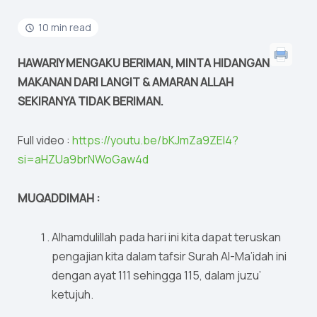
10 min read
HAWARIY MENGAKU BERIMAN, MINTA HIDANGAN
MAKANAN DARI LANGIT & AMARAN ALLAH
SEKIRANYA TIDAK BERIMAN.
Full video :
https://youtu.be/bKJmZa9ZEl4?
si=aHZUa9brNWoGaw4d
MUQADDIMAH :
Alhamdulillah pada hari ini kita dapat teruskan
pengajian kita dalam tafsir Surah Al-Ma’idah ini
dengan ayat 111 sehingga 115, dalam juzu’
ketujuh.