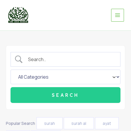
Skip
to
content
Popular Search
surah
surah al
ayat