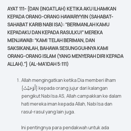
AYAT 111- {DAN (INGATLAH) KETIKA AKU ILHAMKAN
KEPADA ORANG-ORANG HAWARIYYIIN (SAHABAT-
SAHABAT KARIB NABI ISA): “BERIMANLAH KAMU
KEPADAKU DAN KEPADA RASULKU!” MEREKA
MENJAWAB: “KAMI TELAH BERIMAN, DAN
SAKSIKANLAH, BAHAWA SESUNGGUHNYA KAMI
ORANG-ORANG ISLAM (YANG MENYERAH DIRI KEPADA
ALLAH).”} (AL-MA’IDAH 5:111)
Allah mengingatkan ketika Dia memberi ilham
{أَوْحَيْتُ} kepada orang jujur dari kalangan
pengikut Nabi Isa AS, Allah campakkan ke dalam
hati mereka iman kepada Allah, Nabi Isa dan
rasul-rasul yang lain juga.
Ini pentingnya para pendakwah untuk ada