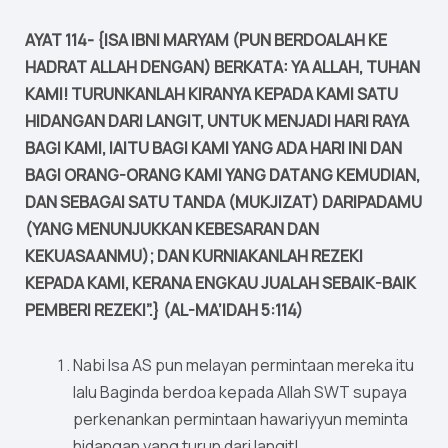
AYAT 114- {ISA IBNI MARYAM (PUN BERDOALAH KE
HADRAT ALLAH DENGAN) BERKATA: YA ALLAH, TUHAN
KAMI! TURUNKANLAH KIRANYA KEPADA KAMI SATU
HIDANGAN DARI LANGIT, UNTUK MENJADI HARI RAYA
BAGI KAMI, IAITU BAGI KAMI YANG ADA HARI INI DAN
BAGI ORANG-ORANG KAMI YANG DATANG KEMUDIAN,
DAN SEBAGAI SATU TANDA (MUKJIZAT) DARIPADAMU
(YANG MENUNJUKKAN KEBESARAN DAN
KEKUASAANMU); DAN KURNIAKANLAH REZEKI
KEPADA KAMI, KERANA ENGKAU JUALAH SEBAIK-BAIK
PEMBERI REZEKI”.} (AL-MA’IDAH 5:114)
Nabi Isa AS pun melayan permintaan mereka itu
lalu Baginda berdoa kepada Allah SWT supaya
perkenankan permintaan hawariyyun meminta
hidangan yang turun dari langit!