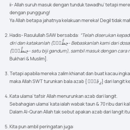
ii- Allah suruh masuk dengan tunduk tawadhu’ tetapi me
dengan punggung!
Ya Allah betapa jahatnya kelakuan mereka! Degil tidak mah
Hadis- Rasulullah SAW bersabda:
“Telah diserukan kepad
diri dan katakanlah (حِطَّةٌۭ- Bebaskanlah kami dari dosa). Namun mereka mengganti kata tersebut dengan
(خِنطَّةٌۭ- satu biji gandum), sambil masuk deng
Bukhari & Muslim].
Tetapi apabila mereka zalim khianat dan buat kacau ingk
maka Allah SWT turunkan bala azab {
Kata ulama’ tafsir Allah menurunkan azab dari langit.
Sebahagian ulama’ kata ialah wabak taun & 70 ribu dari 
Dalam Al-Quran Allah tak sebut apakan azab dari langit it
Kita pun ambil peringatan juga: