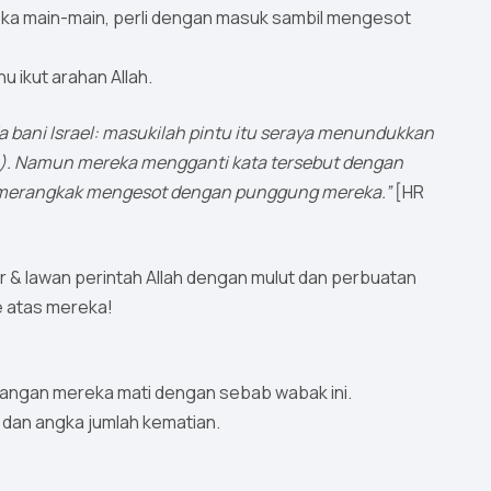
reka main-main, perli dengan masuk sambil mengesot
u ikut arahan Allah.
a bani Israel: masukilah pintu itu seraya menundukkan
an cara merangkak mengesot dengan punggung mereka.”
[HR
ar & lawan perintah Allah dengan mulut dan perbuatan
 رِجْزًۭ} dari langit ke atas mereka!
kalangan mereka mati dengan sebab wabak ini.
u dan angka jumlah kematian.