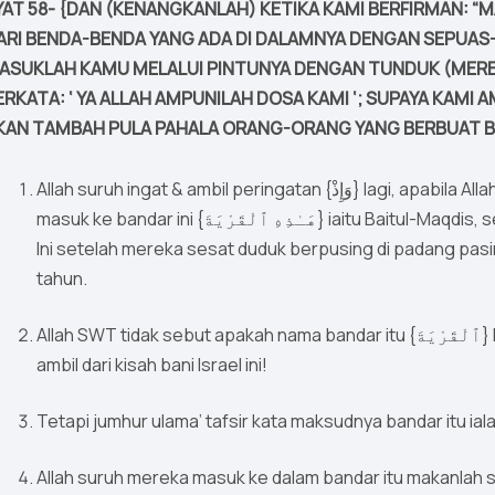
YAT 58- {DAN (KENANGKANLAH) KETIKA KAMI BERFIRMAN: “
ARI BENDA-BENDA YANG ADA DI DALAMNYA DENGAN SEPUAS-
ASUKLAH KAMU MELALUI PINTUNYA DENGAN TUNDUK (MERE
ERKATA: ‘ YA ALLAH AMPUNILAH DOSA KAMI ‘; SUPAYA KAM
KAN TAMBAH PULA PAHALA ORANG-ORANG YANG BERBUAT BAI
Allah suruh ingat & ambil peringatan {وَإِذْ} lagi, apabila Allah berfirman kepada kaum bani Israel: Agar mereka
masuk ke bandar ini {ِ ٱلْقَرْيَةَ
Ini setelah mereka sesat duduk berpusing di padang pas
tahun.
Allah SWT tidak sebut apakah nama bandar itu {ٱلْقَرْيَةَ} kerana yang penting ialah pengajaran yang dapat kita
ambil dari kisah bani Israel ini!
Tetapi jumhur ulama’ tafsir kata maksudnya bandar itu iala
Allah suruh mereka masuk ke dalam bandar itu makanlah