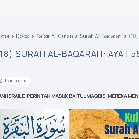
ome
Docs
Tafsir Al-Quran
Surah Al-Baqarah
(18)
(18) SURAH AL-BAQARAH: AYAT 5
16 min read
ANI ISRAIL DIPERINTAH MASUK BAITUL MAQDIS, MEREKA MEN