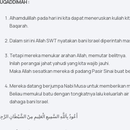
UQADDIMAH :
Alhamdulillah pada hari ini kita dapat meneruskan kuliah ki
Baqarah.
Dalam siri ini Allah SWT nyatakan bani Israel diperintah ma
Tetapi mereka menukar arahan Allah, memutar belitnya.
Inilah perangai jahat yahudi yang kita wajib jauhi.
Maka Allah sesatkan mereka di padang Pasir Sinai buat b
Mereka datang berjumpa Nabi Musa untuk memberikan mere
Beliau memukul batu dengan tongkatnya lalu keluarlah ai
dahaga bani Israel.
أَعُوذُ بِاَللَّهِ السَّمِيعِ الْعَلِيمِ مِنْ الشَّيْطَانِ الرَّجِ