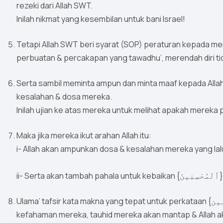
rezeki dari Allah SWT.
Inilah nikmat yang kesembilan untuk bani Israel!
Tetapi Allah SWT beri syarat (SOP) peraturan kepada m
perbuatan & percakapan yang tawadhu’, merendah diri t
Serta sambil meminta ampun dan minta maaf kepada Alla
kesalahan & dosa mereka.
Inilah ujian ke atas mereka untuk melihat apakah mereka pa
Maka jika mereka ikut arahan Allah itu:
i- Allah akan ampunkan dosa & kesalahan mereka yang lal
ii
Ulama’ tafsir kata makna yang tepat untuk perkataan {ٱلْمُحْسِنِين} ini ialah: Allah akan perbetulkan aqidah
kefahaman mereka, tauhid mereka akan mantap & Allah 