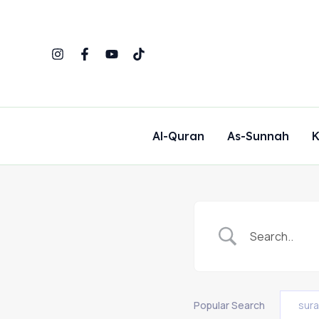
Skip
to
content
Al-Quran
As-Sunnah
K
Popular Search
sur