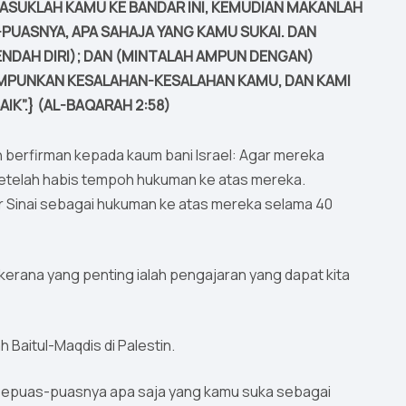
MASUKLAH KAMU KE BANDAR INI, KEMUDIAN MAKANLAH
PUASNYA, APA SAHAJA YANG KAMU SUKAI. DAN
NDAH DIRI); DAN (MINTALAH AMPUN DENGAN)
I AMPUNKAN KESALAHAN-KESALAHAN KAMU, DAN KAMI
K”.} (AL-BAQARAH 2:58)
هَـٰذِه} iaitu Baitul-Maqdis, setelah habis tempoh hukuman ke atas mereka.
ir Sinai sebagai hukuman ke atas mereka selama 40
h Baitul-Maqdis di Palestin.
 sepuas-puasnya apa saja yang kamu suka sebagai