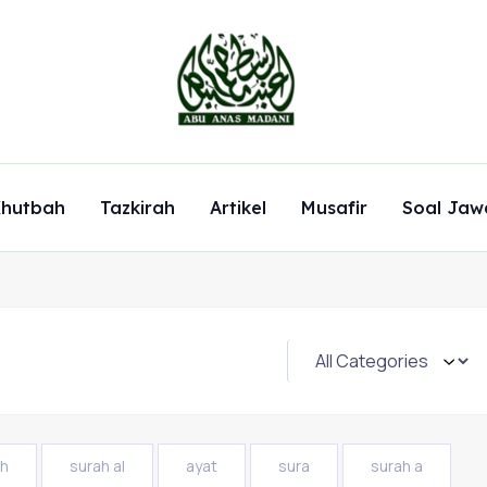
hutbah
Tazkirah
Artikel
Musafir
Soal Jaw
ah
surah al
ayat
sura
surah a