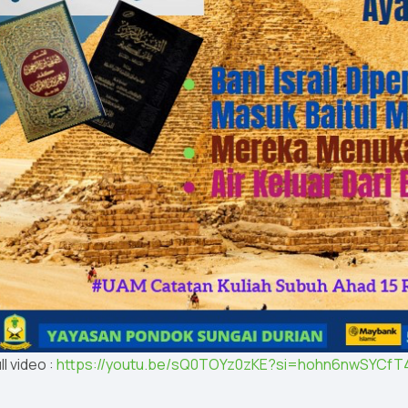
ll video :
https://youtu.be/sQ0TOYz0zKE?si=hohn6nwSYCfT