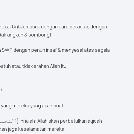
ereka: Untuk masuk dengan cara beradab, dengan
idak angkuh & sombong!
h SWT dengan penuh insaf & menyesal atas segala
tuh atau tidak arahan Allah itu!
u
- Serta akan tambah pahala untuk kebaikan {ٱلْمُحْسِنِينَ} yang mereka yang akan buat.
akan jaga keselamatan mereka!