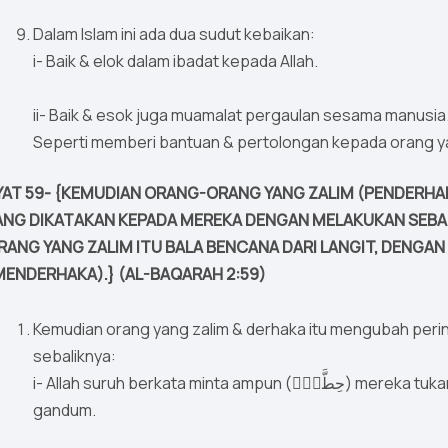
Dalam Islam ini ada dua sudut kebaikan:
i- Baik & elok dalam ibadat kepada Allah.
ii- Baik & esok juga muamalat pergaulan sesama manusia
Seperti memberi bantuan & pertolongan kepada orang ya
YAT 59- {KEMUDIAN ORANG-ORANG YANG ZALIM (PENDERHA
ANG DIKATAKAN KEPADA MEREKA DENGAN MELAKUKAN SEBAL
RANG YANG ZALIM ITU BALA BENCANA DARI LANGIT, DENGAN
MENDERHAKA).} (AL-BAQARAH 2:59)
Kemudian orang yang zalim & derhaka itu mengubah peri
sebaliknya:
i- Allah suruh berkata minta ampun (حِطَّةٌۭ) mereka tukarnya dengan perkataan (خِنطَّةٌۭ) iaitu dengan makna
gandum.