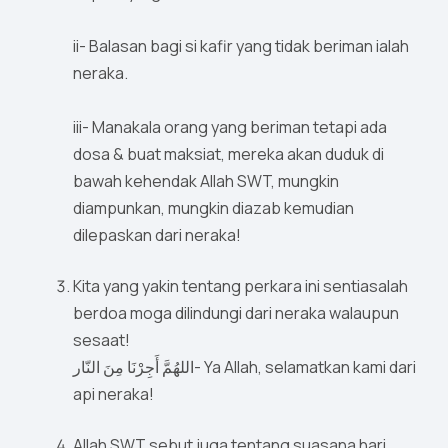
ii- Balasan bagi si kafir yang tidak beriman ialah
neraka.
iii- Manakala orang yang beriman tetapi ada
dosa & buat maksiat, mereka akan duduk di
bawah kehendak Allah SWT, mungkin
diampunkan, mungkin diazab kemudian
dilepaskan dari neraka!
Kita yang yakin tentang perkara ini sentiasalah
berdoa moga dilindungi dari neraka walaupun
sesaat!
اللهُمَّ أَجِرْنَا مِنَ النّار- Ya Allah, selamatkan kami dari
api neraka!
Allah SWT sebut juga tentang suasana hari