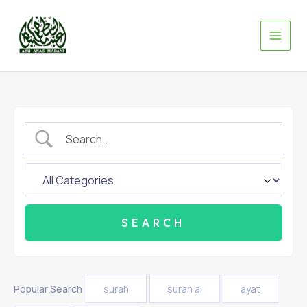
Skip
to
content
Popular Search
surah
surah al
ayat