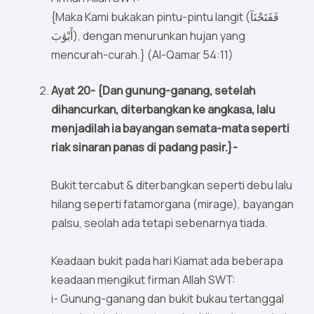
{Maka Kami bukakan pintu-pintu langit (فَفَتَحْنَآ
أَبْوَٰبَ), dengan menurunkan hujan yang
mencurah-curah.} (Al-Qamar 54:11)
Ayat 20- {Dan gunung-ganang, setelah
dihancurkan, diterbangkan ke angkasa, lalu
menjadilah ia bayangan semata-mata seperti
riak sinaran panas di padang pasir.}-
Bukit tercabut & diterbangkan seperti debu lalu
hilang seperti fatamorgana (mirage), bayangan
palsu, seolah ada tetapi sebenarnya tiada.
Keadaan bukit pada hari Kiamat ada beberapa
keadaan mengikut firman Allah SWT:
i- Gunung-ganang dan bukit bukau tertanggal