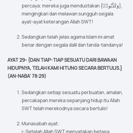
percaya; mereka juga mendustakan {وَكَذَّبُوا۟},
mengingkari dan melawan sungguh segala
ayat-ayat keterangan Allah SWT!
Sedangkan telah jelas agama Islam ini amat
benar dengan segala dalil dan tanda-tandanya!
AYAT 29- {DAN TIAP-TIAP SESUATU DARI BAWAAN
HIDUPNYA, TELAH KAMI HITUNG SECARA BERTULIS.}
(AN-NABA’ 78:29)
Sedangkan setiap sesuatu perbuatan, amalan,
percakapan mereka sepanjang hidup itu Allah
SWT telah merekodnya secara bertulis!
Munasabah ayat:
i- Setelah Allah SWT menyatakan betapa