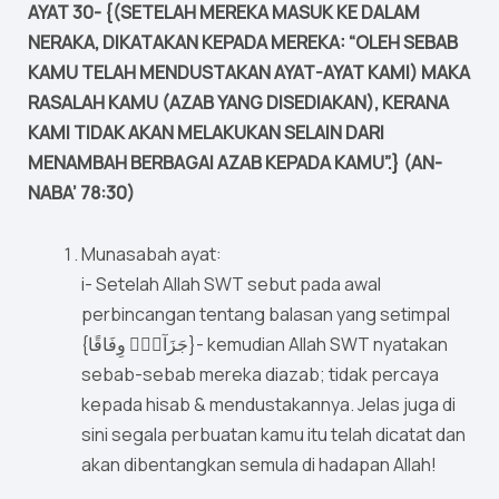
AYAT 30- {(SETELAH MEREKA MASUK KE DALAM
NERAKA, DIKATAKAN KEPADA MEREKA: “OLEH SEBAB
KAMU TELAH MENDUSTAKAN AYAT-AYAT KAMI) MAKA
RASALAH KAMU (AZAB YANG DISEDIAKAN), KERANA
KAMI TIDAK AKAN MELAKUKAN SELAIN DARI
MENAMBAH BERBAGAI AZAB KEPADA KAMU”.} (AN-
NABA’ 78:30)
Munasabah ayat:
i- Setelah Allah SWT sebut pada awal
perbincangan tentang balasan yang setimpal
{جَزَآءًۭ وِفَاقًا}- kemudian Allah SWT nyatakan
sebab-sebab mereka diazab; tidak percaya
kepada hisab & mendustakannya. Jelas juga di
sini segala perbuatan kamu itu telah dicatat dan
akan dibentangkan semula di hadapan Allah!