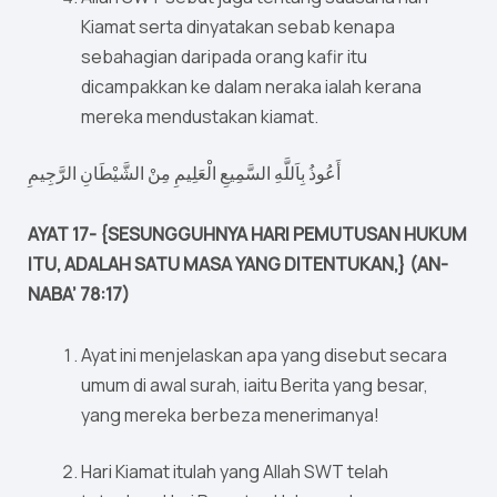
Kiamat serta dinyatakan sebab kenapa
sebahagian daripada orang kafir itu
dicampakkan ke dalam neraka ialah kerana
mereka mendustakan kiamat.
أَعُوذُ بِاَللَّهِ السَّمِيعِ الْعَلِيمِ مِنْ الشَّيْطَانِ الرَّجِيمِ
AYAT 17- {SESUNGGUHNYA HARI PEMUTUSAN HUKUM
ITU, ADALAH SATU MASA YANG DITENTUKAN,} (AN-
NABA’ 78:17)
Ayat ini menjelaskan apa yang disebut secara
umum di awal surah, iaitu Berita yang besar,
yang mereka berbeza menerimanya!
Hari Kiamat itulah yang Allah SWT telah