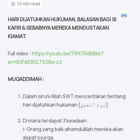
12 min read
HARI DIJATUHKAN HUKUMAN, BALASAN BAGI SI
KAFIR & SEBABNYA MEREKA MENDUSTAKAN
KIAMAT.
Full video :
https://youtu.be/71fX7SdbBkk?
si=0GFa53GLT5ZBs-cz
MUQADDIMAH :
Dalam siri ini Allah SWT menceritakan tentang
hari dijatuhkan hukuman {يَوْمَ ٱلْفَصْلِ}.
Di mana terdapat 3 keadaan:
i- Orang yang baik alhamdulillah mereka akan
dapat syurga.