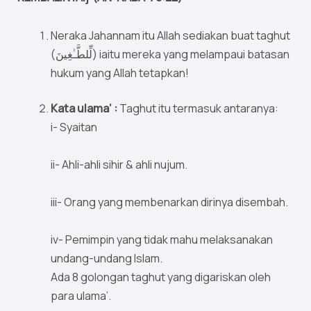
Neraka Jahannam itu Allah sediakan buat taghut
(لِّلطَّـٰغِينَ) iaitu mereka yang melampaui batasan
hukum yang Allah tetapkan!
Kata ulama’ :
Taghut itu termasuk antaranya:
i- Syaitan
ii- Ahli-ahli sihir & ahli nujum.
iii- Orang yang membenarkan dirinya disembah.
iv- Pemimpin yang tidak mahu melaksanakan
undang-undang Islam.
Ada 8 golongan taghut yang digariskan oleh
para ulama’.