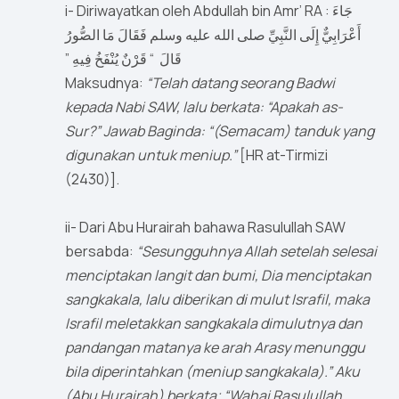
i- Diriwayatkan oleh Abdullah bin Amr’ RA : جَاءَ
أَعْرَابِيٌّ إِلَى النَّبِيِّ صلى الله عليه وسلم فَقَالَ مَا الصُّورُ
قَالَ ‏ “‏ قَرْنٌ يُنْفَخُ فِيهِ ‏”‏
Maksudnya:
“Telah datang seorang Badwi
kepada Nabi SAW, lalu berkata: “Apakah as-
Sur?” Jawab Baginda: “(Semacam) tanduk yang
digunakan untuk meniup.”
[HR at-Tirmizi
(2430)].
ii- Dari Abu Hurairah bahawa Rasulullah SAW
bersabda:
“Sesungguhnya Allah setelah selesai
menciptakan langit dan bumi, Dia menciptakan
sangkakala, lalu diberikan di mulut Israfil, maka
Israfil meletakkan sangkakala dimulutnya dan
pandangan matanya ke arah Arasy menunggu
bila diperintahkan (meniup sangkakala).” Aku
(Abu Hurairah) berkata; “Wahai Rasulullah