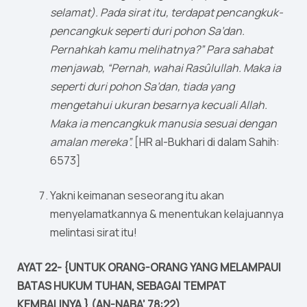
selamat). Pada sirat itu, terdapat pencangkuk-
pencangkuk seperti duri pohon Sa’dan.
Pernahkah kamu melihatnya?” Para sahabat
menjawab, “Pernah, wahai Rasûlullah. Maka ia
seperti duri pohon Sa’dan, tiada yang
mengetahui ukuran besarnya kecuali Allah.
Maka ia mencangkuk manusia sesuai dengan
amalan mereka”.
[HR al-Bukhari di dalam Sahih:
6573]
Yakni keimanan seseorang itu akan
menyelamatkannya & menentukan kelajuannya
melintasi sirat itu!
AYAT 22- {UNTUK ORANG-ORANG YANG MELAMPAUI
BATAS HUKUM TUHAN, SEBAGAI TEMPAT
KEMBALINYA.} (AN-NABA’ 78:22)