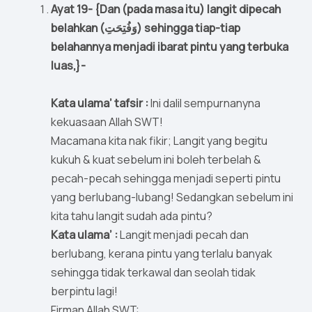
Ayat 19- {Dan (pada masa itu) langit dipecah
belahkan (وَفُتِحَتِ) sehingga tiap-tiap
belahannya menjadi ibarat pintu yang terbuka
luas,}-
Kata ulama’ tafsir :
Ini dalil sempurnanyna
kekuasaan Allah SWT!
Macamana kita nak fikir; Langit yang begitu
kukuh & kuat sebelum ini boleh terbelah &
pecah-pecah sehingga menjadi seperti pintu
yang berlubang-lubang! Sedangkan sebelum ini
kita tahu langit sudah ada pintu?
Kata ulama’ :
Langit menjadi pecah dan
berlubang, kerana pintu yang terlalu banyak
sehingga tidak terkawal dan seolah tidak
berpintu lagi!
Firman Allah SWT: