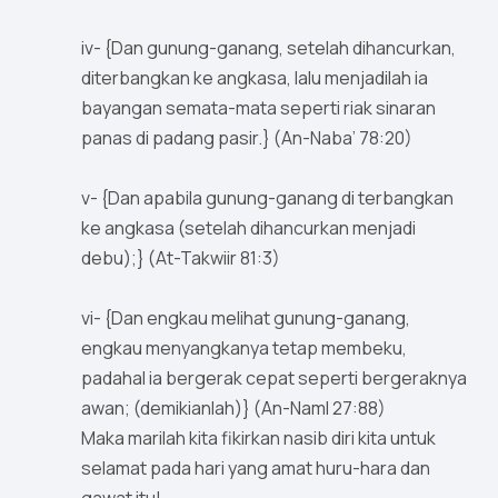
iv- {Dan gunung-ganang, setelah dihancurkan,
diterbangkan ke angkasa, lalu menjadilah ia
bayangan semata-mata seperti riak sinaran
panas di padang pasir.} (An-Naba’ 78:20)
v- {Dan apabila gunung-ganang di terbangkan
ke angkasa (setelah dihancurkan menjadi
debu);} (At-Takwiir 81:3)
vi- {Dan engkau melihat gunung-ganang,
engkau menyangkanya tetap membeku,
padahal ia bergerak cepat seperti bergeraknya
awan; (demikianlah)} (An-Naml 27:88)
Maka marilah kita fikirkan nasib diri kita untuk
selamat pada hari yang amat huru-hara dan