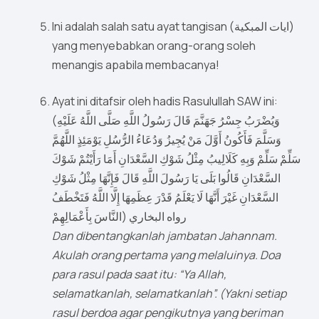
Ini adalah salah satu ayat tangisan (ايات المبكية)
yang menyebabkan orang-orang soleh
menangis apabila membacanya!
Ayat ini ditafsir oleh hadis Rasulullah SAW ini:
(وَيُضْرَبُ جِسْرُ جَهَنَّمَ قَالَ رَسُولُ اللَّهِ صَلَّى اللَّهُ عَلَيْهِ
وَسَلَّمَ فَأَكُونُ أَوَّلَ مَنْ يُجِيزُ وَدُعَاءُ الرُّسُلِ يَوْمَئِذٍ اللَّهُمَّ
سَلِّمْ سَلِّمْ وَبِهِ كَلَالِيبُ مِثْلُ شَوْكِ السَّعْدَانِ أَمَا رَأَيْتُمْ شَوْكَ
السَّعْدَانِ قَالُوا بَلَى يَا رَسُولَ اللَّهِ قَالَ فَإِنَّهَا مِثْلُ شَوْكِ
السَّعْدَانِ غَيْرَ أَنَّهَا لَا يَعْلَمُ قَدْرَ عِظَمِهَا إِلَّا اللَّهُ فَتَخْطَفُ
النَّاسَ بِأَعْمَالِهِمْ) رواه البخاري
Dan dibentangkanlah jambatan Jahannam.
Akulah orang pertama yang melaluinya. Doa
para rasul pada saat itu: “Ya Allah,
selamatkanlah, selamatkanlah”. (Yakni setiap
rasul berdoa agar pengikutnya yang beriman