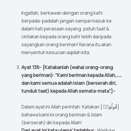
Ingatlah, berkawan dengan orang kafir
berpada-padalah jangan sampai masuk ke
dalam hati perasaan sayang, patuh taat &
cintakan kepada orang kafir lebih daripada
sayangkan orang beriman! Kerana itu akan
menyentuh kesucian aqidah kita.
Ayat 136- {Katakanlah (wahai orang-orang
yang beriman): “Kami beriman kepada Allah,……
dan kami semua adalah Islam (berserah diri,
tunduk taat) kepada Allah semata-mata”.}-
Dalam ayat ini Allah perintah: Katakan { قُولُوٓا۟}
bahawa kami ini orang beriman & Islam
(berserah) diri kepada Allah!
Dari ayat ini kata ulama’ tadabbur
: Wajib ke