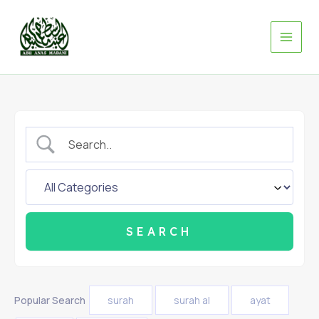
Skip
to
content
Popular Search
surah
surah al
ayat