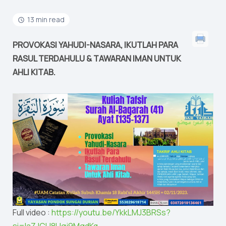
13 min read
PROVOKASI YAHUDI-NASARA, IKUTLAH PARA
RASUL TERDAHULU & TAWARAN IMAN UNTUK
AHLI KITAB.
Full video :
https://youtu.be/YkkLMJ3BRSs?
si=IaZJCU8Ugj9MgdKq