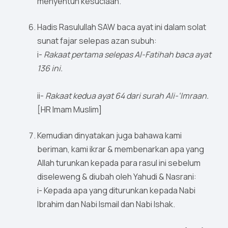
menyentuh kesuciaan.
Hadis Rasulullah SAW baca ayat ini dalam solat
sunat fajar selepas azan subuh:
i-
Rakaat pertama selepas Al-Fatihah baca ayat
136 ini.
ii-
Rakaat kedua ayat 64 dari surah Ali-‘Imraan.
[HR Imam Muslim]
Kemudian dinyatakan juga bahawa kami
beriman, kami ikrar & membenarkan apa yang
Allah turunkan kepada para rasul ini sebelum
diseleweng & diubah oleh Yahudi & Nasrani:
i- Kepada apa yang diturunkan kepada Nabi
Ibrahim dan Nabi Ismail dan Nabi Ishak.