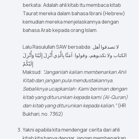
berkata: Adalah ahli kitab itu membaca kitab
Taurat mereka dalam bahasa Ibrani (Hebrew)
kemudian mereka menjelaskannya dengan
bahasa Arab kepada orang Islam.
Lalu Rasulullah SAW bersabda: لا تصدقوا أهل
الكتاب ولا تكذبوهم، وقولوا: آمَنَّا بِالَّذِي أُنْزِلَ إِلَيْنَا وَأُنْزِلَ
إِلَيْكُمْ
Maksud:
“Janganlah kalian membenarkan Ahli
Kitab dan jangan pula mendustakannya.
Sebaliknya ucapkanlah: Kami beriman dengan
kitab yang diturunkan kepada kami (Al-Quran)
dan kitab yang diturunkan kepada kalian.”
(HR
Bukhari, no. 7362)
Yakni apabila kita mendengar cerita dari ahli
kitab kita hanya dengar, jangan membenarkan