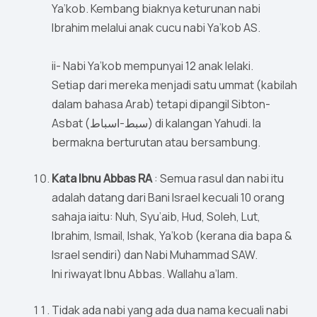
Ya’kob. Kembang biaknya keturunan nabi
Ibrahim melalui anak cucu nabi Ya’kob AS.
ii- Nabi Ya’kob mempunyai 12 anak lelaki.
Setiap dari mereka menjadi satu ummat (kabilah
dalam bahasa Arab) tetapi dipangil Sibton-
Asbat (سبط-اسباط) di kalangan Yahudi. Ia
bermakna berturutan atau bersambung.
Kata Ibnu Abbas RA
: Semua rasul dan nabi itu
adalah datang dari Bani Israel kecuali 10 orang
sahaja iaitu: Nuh, Syu’aib, Hud, Soleh, Lut,
Ibrahim, Ismail, Ishak, Ya’kob (kerana dia bapa &
Israel sendiri) dan Nabi Muhammad SAW.
Ini riwayat Ibnu Abbas. Wallahu a’lam.
Tidak ada nabi yang ada dua nama kecuali nabi