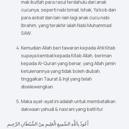
mak ikutlah para rasul terdahulu dari anak
cucunya, seperti nabi Ismail, Ishak, Ya’kob dan
para asbat dan lain-lain lagi anak cucu nabi
Ibrahim, yang terakhir ialah Nabi Muhammad
SAW.
Kemudian Allah beri tawaran kepada Ahli Kitab
supaya kembali kepada Kitab Allah, beriman
kepada Al-Quran yang benar, yang Allah jamin
ketulenannya yang tidak boleh diubah,
tinggalkan Taurat & Injil yang telah
diselewengkan.
Maka ayat-ayat ini adalah untuk membatalkan
dakwaan yahudi & nasrani yang batil itu!
أَعُوذُ بِاَللَّهِ السَّمِيعِ الْعَلِيمِ مِنْ الشَّيْطَانِ الرَّجِيمِ