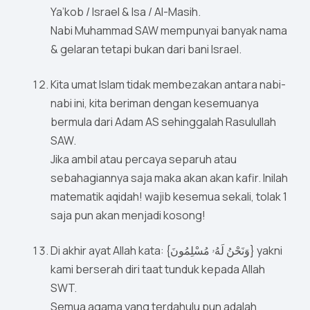
Ya’kob / Israel & Isa / Al-Masih.
Nabi Muhammad SAW mempunyai banyak nama
& gelaran tetapi bukan dari bani Israel.
Kita umat Islam tidak membezakan antara nabi-
nabi ini, kita beriman dengan kesemuanya
bermula dari Adam AS sehinggalah Rasulullah
SAW.
Jika ambil atau percaya separuh atau
sebahagiannya saja maka akan akan kafir. Inilah
matematik aqidah! wajib kesemua sekali, tolak 1
saja pun akan menjadi kosong!
Di akhir ayat Allah kata: {وَنَحْنُ لَهُۥ مُسْلِمُونَ} yakni
kami berserah diri taat tunduk kepada Allah
SWT.
Semua agama yang terdahulu pun adalah