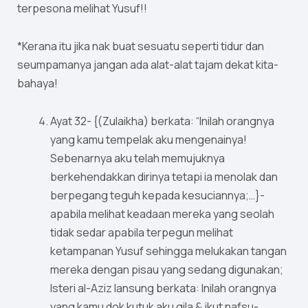
terpesona melihat Yusuf!!
*Kerana itu jika nak buat sesuatu seperti tidur dan
seumpamanya jangan ada alat-alat tajam dekat kita-
bahaya!
Ayat 32- {(Zulaikha) berkata: “Inilah orangnya
yang kamu tempelak aku mengenainya!
Sebenarnya aku telah memujuknya
berkehendakkan dirinya tetapi ia menolak dan
berpegang teguh kepada kesuciannya;…}-
apabila melihat keadaan mereka yang seolah
tidak sedar apabila terpegun melihat
ketampanan Yusuf sehingga melukakan tangan
mereka dengan pisau yang sedang digunakan;
Isteri al-Aziz lansung berkata: Inilah orangnya
yang kamu dok kutuk aku gila & ikut nafsu-