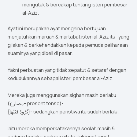
mengutuk & bercakap tentang isteri pembesar
al-Aziz.
Ayat ini merupakan ayat menghina bertujuan
menjatuhkan maruah & martabat isteri al-Aziz itu- yang
gilakan & berkehendakkan kepada pemuda peliharaan
suaminya yang dibeli di pasar.
Yakni perbuatan yang tidak sepatut & setaraf dengan
kedudukannya sebagai isteri pembesar al-Aziz.
Mereka juga menggunakan sighah masih berlaku
(مضارع- present tense)-
{تُرَٰوِدُ فَتَىٰهَا}- sedangkan peristiwa itu sudah berlalu.
Iaitu mereka memperkatakannya seolah masih &
sedang berlaku perkara aib itu, tak insaf-insaf