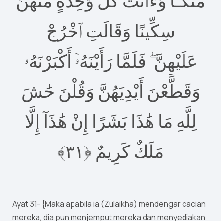
مُتَّكَـًٔا وَءَاتَتْ كُلَّ وَٰحِدَةٍ مِّنْهُنَّ
سِكِّينًا وَقَالَتِ ٱخْرُجْ
عَلَيْهِنَّ ۖ فَلَمَّا رَأَيْنَهُۥٓ أَكْبَرْنَهُۥ
وَقَطَّعْنَ أَيْدِيَهُنَّ وَقُلْنَ حَٰشَ
لِلَّهِ مَا هَٰذَا بَشَرًا إِنْ هَٰذَآ إِلَّا
٣﴾
١
مَلَكٌ كَرِيمٌ ‎﴿
Ayat 31- {Maka apabila ia (Zulaikha) mendengar cacian
mereka, dia pun menjemput mereka dan menyediakan