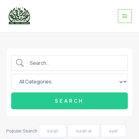
Skip
to
content
Popular Search
surah
surah al
ayat