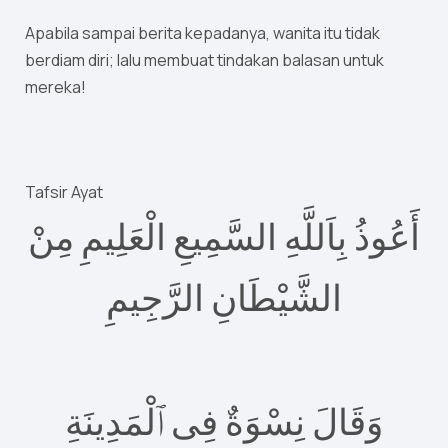
Apabila sampai berita kepadanya, wanita itu tidak
berdiam diri; lalu membuat tindakan balasan untuk
mereka!
Tafsir Ayat
أَعُوذُ بِاَللَّهِ السَّمِيعِ الْعَلِيمِ مِنْ
الشَّيْطَانِ الرَّجِيمِ
وَقَالَ نِسْوَةٌ فِى ٱلْمَدِينَةِ