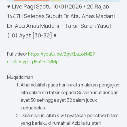
♥ Live Pagi Sabtu 10/01/2026 / 20 Rajab
1447H Selepas Subuh Dr Abu Anas Madani
Dr. Abu Anas Madani – Tafsir Surah Yusuf
(10) Ayat [30-32] ♥
Full video:
https://youtu.be/BqvKLaLokME?
si=ADoypTqJEn26TMMp
Muqaddimah:
Alhamdulillah pada hari ini kita mulakan pengajian
kita dalam siri tafsir kepada Surah Yusuf dengan
ayat 30 sehingga ayat 32 dalam juzuk
keduabelas.
Dalam siri ini Allah s.w.t nyatakan peristiwa hitam
yang berlaku di rumah al-Aziz iaitu isteri