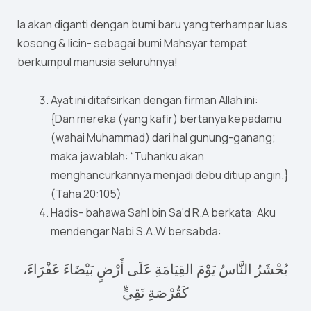
Ia akan diganti dengan bumi baru yang terhampar luas
kosong & licin- sebagai bumi Mahsyar tempat
berkumpul manusia seluruhnya!
Ayat ini ditafsirkan dengan firman Allah ini:
{Dan mereka (yang kafir) bertanya kepadamu
(wahai Muhammad) dari hal gunung-ganang;
maka jawablah: “Tuhanku akan
menghancurkannya menjadi debu ditiup angin.}
(Taha 20:105)
Hadis- bahawa Sahl bin Sa‘d R.A berkata: Aku
mendengar Nabi S.A.W bersabda:
يُحْشَرُ النَّاسُ يَوْمَ القِيَامَةِ عَلَى أَرْضٍ بَيْضَاءَ عَفْرَاءَ،
كَقُرْصَةِ نَقِيٍّ