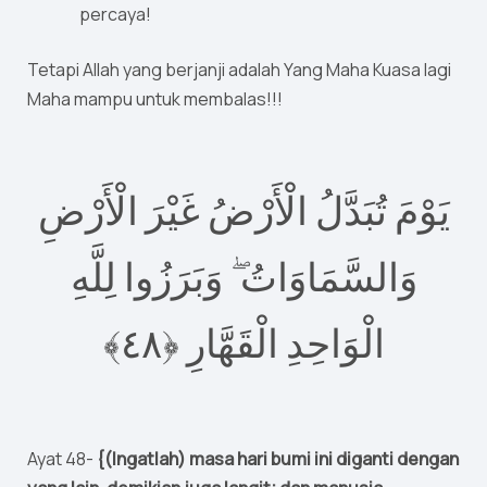
percaya!
Tetapi Allah yang berjanji adalah Yang Maha Kuasa lagi
Maha mampu untuk membalas!!!
يَوْمَ تُبَدَّلُ الْأَرْضُ غَيْرَ الْأَرْضِ
وَالسَّمَاوَاتُ ۖ وَبَرَزُوا لِلَّهِ
٤﴾
٨
الْوَاحِدِ الْقَهَّارِ ‎﴿
Ayat 48-
{(Ingatlah) masa hari bumi ini diganti dengan