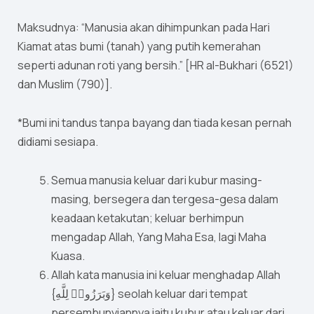
Maksudnya: “Manusia akan dihimpunkan pada Hari
Kiamat atas bumi (tanah) yang putih kemerahan
seperti adunan roti yang bersih.” [HR al-Bukhari (6521)
dan Muslim (790)].
*Bumi ini tandus tanpa bayang dan tiada kesan pernah
didiami sesiapa.
Semua manusia keluar dari kubur masing-
masing, bersegera dan tergesa-gesa dalam
keadaan ketakutan; keluar berhimpun
mengadap Allah, Yang Maha Esa, lagi Maha
Kuasa.
Allah kata manusia ini keluar menghadap Allah
{وَبَرَزُوا۟ لِلَّهِ} seolah keluar dari tempat
persembunyiannya iaitu kubur atau keluar dari