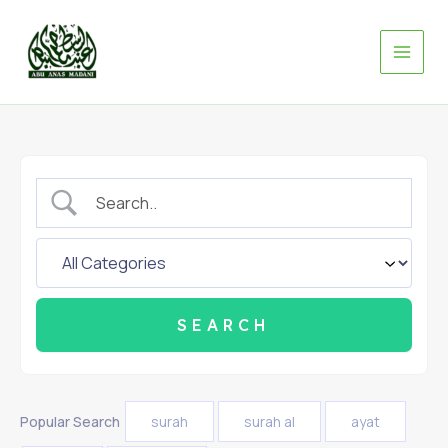
Skip
to
content
Popular Search
surah
surah al
ayat