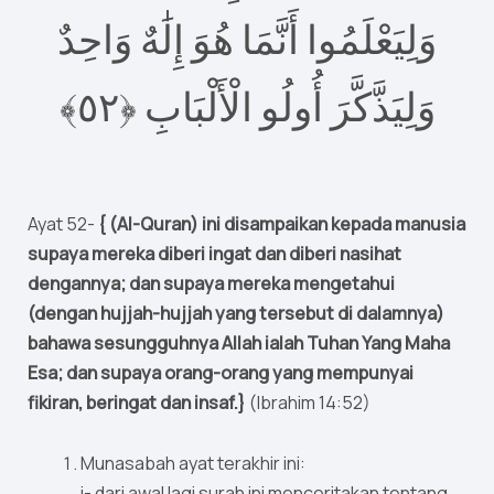
وَلِيَعْلَمُوا أَنَّمَا هُوَ إِلَٰهٌ وَاحِدٌ
٥﴾‏
٢
وَلِيَذَّكَّرَ أُولُو الْأَلْبَابِ ‎﴿
Ayat 52-
{ (Al-Quran) ini disampaikan kepada manusia
supaya mereka diberi ingat dan diberi nasihat
dengannya; dan supaya mereka mengetahui
(dengan hujjah-hujjah yang tersebut di dalamnya)
bahawa sesungguhnya Allah ialah Tuhan Yang Maha
Esa; dan supaya orang-orang yang mempunyai
fikiran, beringat dan insaf.}
(Ibrahim 14:52)
Munasabah ayat terakhir ini:
i- dari awal lagi surah ini menceritakan tentang