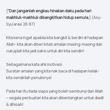
{
“Dan janganlah engkau hinakan daku pada hari
makhluk-makhluk dibangkitkan hidup semula.
} (Asy-
Syu’araa’ 26:87)
Kita kena ingat apabila kita bangkit & berdiri di hadapan
Allah- kita akan diberi kitab amalan masing-masing dan
cukuplah kita jadi saksi untuk diri kita sendiri!
Sebagaimana kata ahli motivasi:
Suratan amalan yang kita nak baca di hadapan kelak-
kita sendirilah penulisnya!
Pada hari itu tiada siapa yang boleh sembunyi dari Allah
– segala perbuatan kita akan dibentangkan untuk diadil
& dihisab!