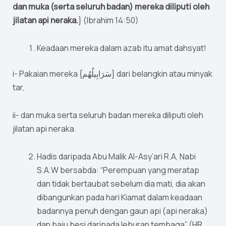
dan muka (serta seluruh badan) mereka diliputi oleh
jilatan api neraka.
} (Ibrahim 14:50)
Keadaan mereka dalam azab itu amat dahsyat!
i- Pakaian mereka {سَرَابِيلُهُم} dari belangkin atau minyak
tar,
ii- dan muka serta seluruh badan mereka diliputi oleh
jilatan api neraka.
Hadis daripada Abu Malik Al-Asy’ari R.A, Nabi
S.A.W bersabda: “Perempuan yang meratap
dan tidak bertaubat sebelum dia mati, dia akan
dibangunkan pada hari Kiamat dalam keadaan
badannya penuh dengan gaun api (api neraka)
dan baju besi daripada leburan tembaga” (HR