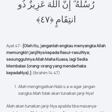
رُسُلَهُ ۗ إِنَّ اللَّهَ عَزِيزٌ ذُو
٤﴾
٧
انتِقَامٍ ‎﴿
Ayat 47-
{Oleh itu, janganlah engkau menyangka Allah
memungkiri janjiNya kepada Rasul-rasulNya;
sesungguhnya Allah Maha Kuasa, lagi Sedia
Membalas (orang-orang yang menderhaka
kepadaNya).}
(Ibrahim 14:47)
Allah mengingatkan Nabi s.a.w agar jangan
sangka Allah tidak akan tunaikan janji-Nya!
Allah akan tunaikan janji-Nya apabila tiba masanya-