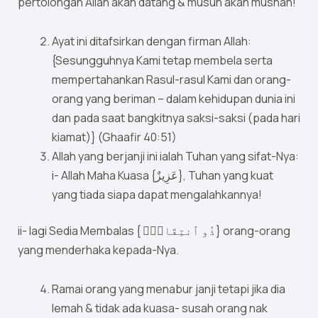
pertolongan Allah akan datang & musuh akan musnah!
Ayat ini ditafsirkan dengan firman Allah:
{Sesungguhnya Kami tetap membela serta
mempertahankan Rasul-rasul Kami dan orang-
orang yang beriman – dalam kehidupan dunia ini
dan pada saat bangkitnya saksi-saksi (pada hari
kiamat)} (Ghaafir 40:51)
Allah yang berjanji ini ialah Tuhan yang sifat-Nya:
i- Allah Maha Kuasa {عَزِيزٌ}, Tuhan yang kuat
yang tiada siapa dapat mengalahkannya!
ii- lagi Sedia Membalas { ذُو ٱنتِقَامٍۢ} orang-orang
yang menderhaka kepada-Nya.
Ramai orang yang menabur janji tetapi jika dia
lemah & tidak ada kuasa- susah orang nak