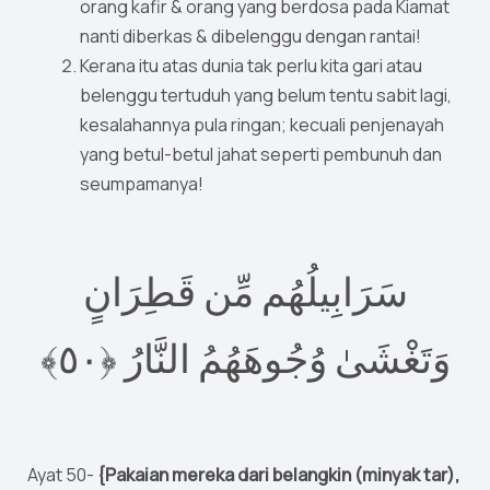
orang kafir & orang yang berdosa pada Kiamat
nanti diberkas & dibelenggu dengan rantai!
Kerana itu atas dunia tak perlu kita gari atau
belenggu tertuduh yang belum tentu sabit lagi,
kesalahannya pula ringan; kecuali penjenayah
yang betul-betul jahat seperti pembunuh dan
seumpamanya!
سَرَابِيلُهُم مِّن قَطِرَانٍ
٥﴾
٠
وَتَغْشَىٰ وُجُوهَهُمُ النَّارُ ‎﴿
Ayat 50-
{Pakaian mereka dari belangkin (minyak tar),