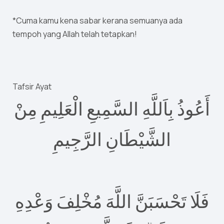
*Cuma kamu kena sabar kerana semuanya ada
tempoh yang Allah telah tetapkan!
Tafsir Ayat
أَعُوذُ بِاَللَّهِ السَّمِيعِ الْعَلِيمِ مِنْ
الشَّيْطَانِ الرَّجِيمِ
فَلَا تَحْسَبَنَّ اللَّهَ مُخْلِفَ وَعْدِهِ